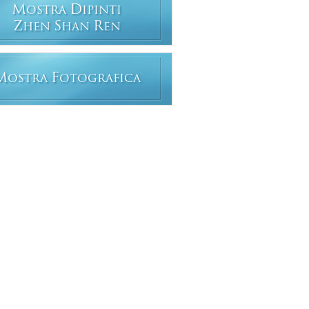
M
D
OSTRA
IPINTI
Z
S
R
HEN
HAN
EN
M
F
OSTRA
OTOGRAFICA