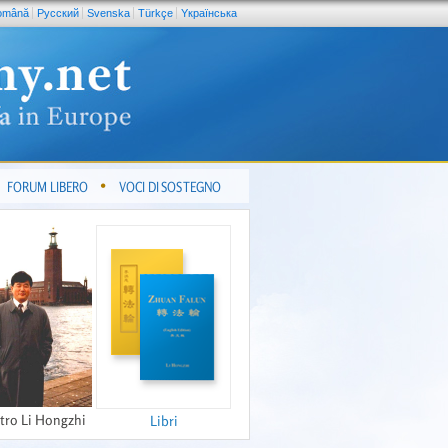
omână
Pусский
Svenska
Türkçe
Yкраїнська
FORUM LIBERO
VOCI DI SOSTEGNO
tro Li Hongzhi
Libri