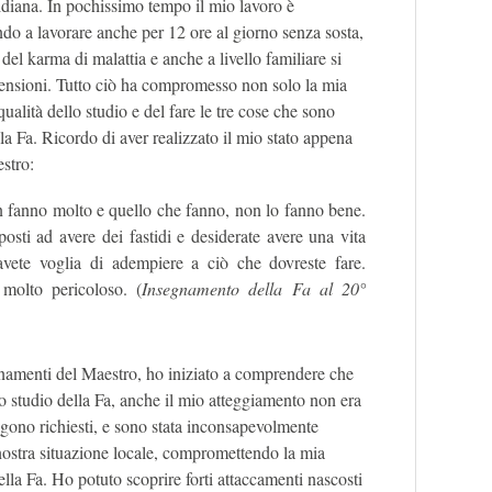
idiana. In pochissimo tempo il mio lavoro è
do a lavorare anche per 12 ore al giorno senza sosta,
del karma di malattia e anche a livello familiare si
 tensioni. Tutto ciò ha compromesso non solo la mia
qualità dello studio e del fare le tre cose che sono
la Fa. Ricordo di aver realizzato il mio stato appena
estro:
on fanno molto e quello che fanno, non lo fanno bene.
posti ad avere dei fastidi e desiderate avere una vita
 avete voglia di adempiere a ciò che dovreste fare.
olto pericoloso. (
Insegnamento della Fa al 20°
namenti del Maestro, ho iniziato a comprendere che
lo studio della Fa, anche il mio atteggiamento non era
engono richiesti, e sono stata inconsapevolmente
ostra situazione locale, compromettendo la mia
lla Fa. Ho potuto scoprire forti attaccamenti nascosti