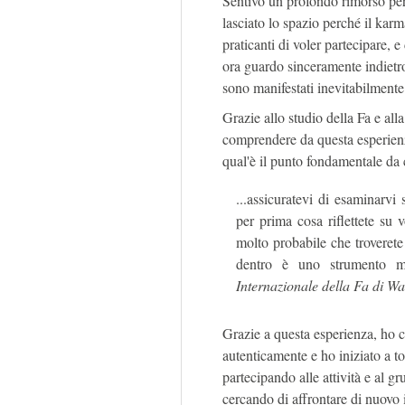
Sentivo un profondo rimorso per
lasciato lo spazio perché il kar
praticanti di voler partecipare, e
ora guardo sinceramente indietro
sono manifestati inevitabilment
Grazie allo studio della Fa e alla
comprendere da questa esperienz
qual'è il punto fondamentale da 
...assicuratevi di esaminarv
per prima cosa riflettete su 
molto probabile che troverete
dentro è uno strumento m
Internazionale della Fa di 
Grazie a questa esperienza, ho 
autenticamente e ho iniziato a to
partecipando alle attività e al 
cercando di affrontare di nuovo 