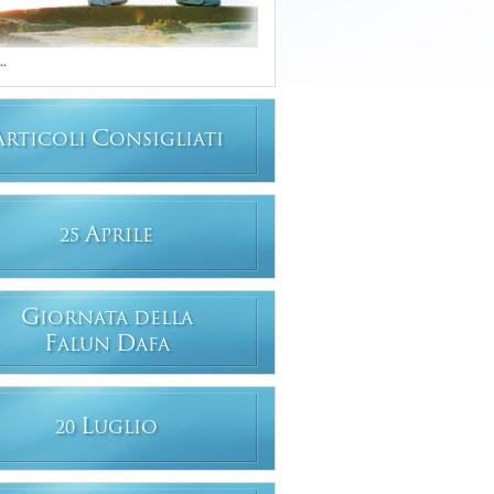
..
A
C
RTICOLI
ONSIGLIATI
A
25
PRILE
G
IORNATA DELLA
F
D
ALUN
AFA
L
20
UGLIO