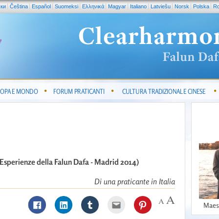
ски
Čeština
Español
Suomeksi
Ελληνικά
Magyar
Italiano
Latviešu
Norsk
Polska
R
OPA E MONDO
FORUM PRATICANTI
CULTURA TRADIZIONALE CINESE
 Esperienze della Falun Dafa - Madrid 2014)
Di una praticante in Italia
Maes