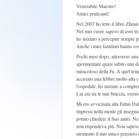
Venerabile Maestro!
Amici praticanti!
Nel 2007 ho letto il libro Zhuan
Nel mio cuore sapevo di aver tr
ho iniziato a percepire sempre p
Anche i miei familiari hanno cos
Pochi mesi dopo, attraverso una 
sperimentare quasi subito una de
miracoloso della Fa. A quel tem
accusato una febbre molto alta co
l'ospedale, ho iniziato a compr
Lui era tra le mie braccia, sveni
Mi ero avvicinata alla Falun Da
impressi nella mente gli insegna
potuto chiedere il Suo aiuto. N
non rispondeva più. Non sapevo a
momento il mio unico pensiero è 