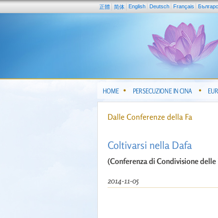
English
Deutsch
Français
Българ
正體
简体
HOME
PERSECUZIONE IN CINA
EUR
Dalle Conferenze della Fa
Coltivarsi nella Dafa
(Conferenza di Condivisione delle
2014-11-05