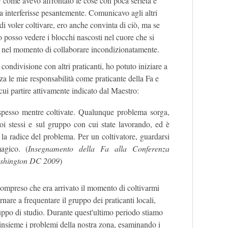
 come avevo affrontato le cose con poca serietà e
ma interferisse pesantemente. Comunicavo agli altri
 di voler coltivare, ero anche convinta di ciò, ma se
 posso vedere i blocchi nascosti nel cuore che si
e nel momento di collaborare incondizionatamente.
 condivisione con altri praticanti, ho potuto iniziare a
a le mie responsabilità come praticante della Fa e
cui partire attivamente indicato dal Maestro:
i spesso mentre coltivate. Qualunque problema sorga,
voi stessi e sul gruppo con cui state lavorando, ed è
 la radice del problema. Per un coltivatore, guardarsi
agico. (
Insegnamento della Fa alla Conferenza
Washington DC 2009
)
compreso che era arrivato il momento di coltivarmi
rnare a frequentare il gruppo dei praticanti locali,
gruppo di studio. Durante quest'ultimo periodo stiamo
insieme i problemi della nostra zona, esaminando i