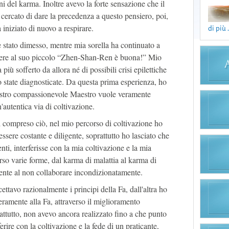
i del karma. Inoltre avevo la forte sensazione che il
cercato di dare la precedenza a questo pensiero, poi,
iniziato di nuovo a respirare.
di più .
 stato dimesso, mentre mia sorella ha continuato a
etere al suo piccolo “Zhen-Shan-Ren è buona!” Mio
iù sofferto da allora né di possibili crisi epilettiche
 state diagnosticate. Da questa prima esperienza, ho
nostro compassionevole Maestro vuole veramente
'autentica via di coltivazione.
 compreso ciò, nel mio percorso di coltivazione ho
'essere costante e diligente, soprattutto ho lasciato che
nti, interferisse con la mia coltivazione e la mia
rso varie forme, dal karma di malattia al karma di
mente al non collaborare incondizionatamente.
tavo razionalmente i principi della Fa, dall'altra ho
eramente alla Fa, attraverso il miglioramento
ttutto, non avevo ancora realizzato fino a che punto
erire con la coltivazione e la fede di un praticante,