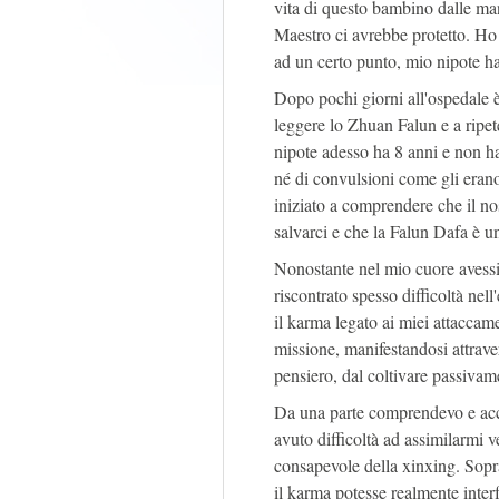
vita di questo bambino dalle man
Maestro ci avrebbe protetto. Ho 
ad un certo punto, mio nipote ha 
Dopo pochi giorni all'ospedale è
leggere lo Zhuan Falun e a rip
nipote adesso ha 8 anni e non ha p
né di convulsioni come gli erano
iniziato a comprendere che il 
salvarci e che la Falun Dafa è un
Nonostante nel mio cuore avessi
riscontrato spesso difficoltà nell
il karma legato ai miei attaccame
missione, manifestandosi attrave
pensiero, dal coltivare passiva
Da una parte comprendevo e accet
avuto difficoltà ad assimilarmi v
consapevole della xinxing. Sopra
il karma potesse realmente interf