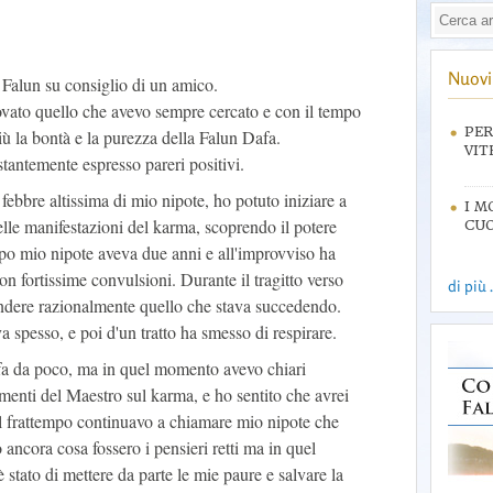
Nuovi 
 Falun su consiglio di un amico.
ovato quello che avevo sempre cercato e con il tempo
PER
iù la bontà e la purezza della Falun Dafa.
VIT
tantemente espresso pareri positivi.
febbre altissima di mio nipote, ho potuto iniziare a
I M
lle manifestazioni del karma, scoprendo il potere
CUO
po mio nipote aveva due anni e all'improvviso ha
n fortissime convulsioni. Durante il tragitto verso
di più .
endere razionalmente quello che stava succedendo.
va spesso, e poi d'un tratto ha smesso di respirare.
fa da poco, ma in quel momento avevo chiari
menti del Maestro sul karma, e ho sentito che avrei
el frattempo continuavo a chiamare mio nipote che
ncora cosa fossero i pensieri retti ma in quel
stato di mettere da parte le mie paure e salvare la