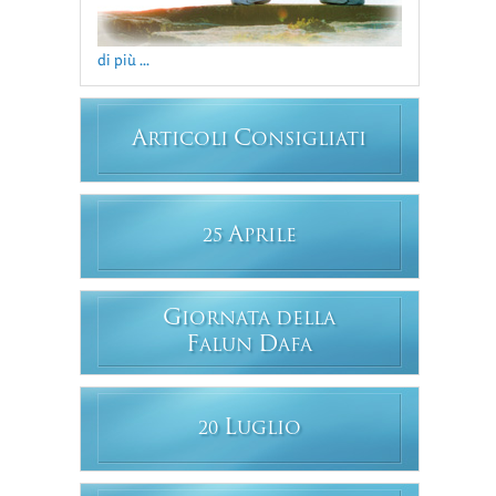
di più ...
A
C
RTICOLI
ONSIGLIATI
A
25
PRILE
G
IORNATA DELLA
F
D
ALUN
AFA
L
20
UGLIO