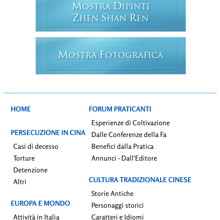
M
D
OSTRA
IPINTI
Z
S
R
HEN
HAN
EN
M
F
OSTRA
OTOGRAFICA
HOME
FORUM PRATICANTI
Esperienze di Coltivazione
PERSECUZIONE IN CINA
Dalle Conferenze della Fa
Casi di decesso
Benefici dalla Pratica
Torture
Annunci - Dall'Editore
Detenzione
CULTURA TRADIZIONALE CINESE
Altri
Storie Antiche
EUROPA E MONDO
Personaggi storici
Attività in Italia
Caratteri e Idiomi