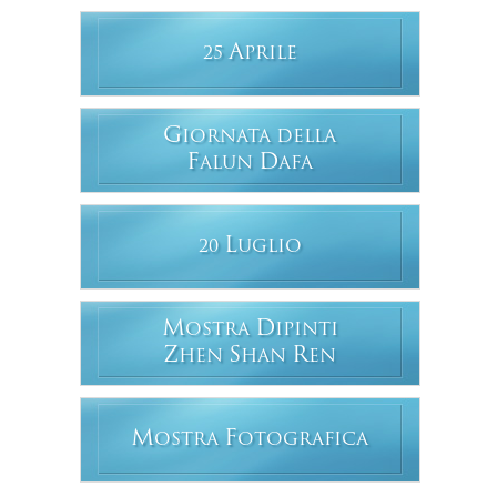
A
25
PRILE
G
IORNATA DELLA
F
D
ALUN
AFA
L
20
UGLIO
M
D
OSTRA
IPINTI
Z
S
R
HEN
HAN
EN
M
F
OSTRA
OTOGRAFICA