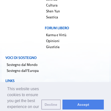
Cultura
Shen Yun
Svastica
FORUM LIBERO
Karma e Virtù
Opinioni
Giustizia
VOCI DI SOSTEGNO
Sostegno dal Mondo
Sostegno dall'Europa
LINKS
falundafa.org (it)
This website uses
faluninfo.net
cookies to ensure
minghui.org (en)
you get the best
Decline
Accept
pureinsight.org
experience on our