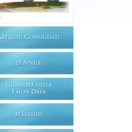
..
A
C
RTICOLI
ONSIGLIATI
A
25
PRILE
G
IORNATA DELLA
F
D
ALUN
AFA
L
20
UGLIO