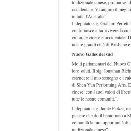
tradizionale cinese, promuovendo
occidentale. Vi auguro il meglio 
in tutta l'Australia”.
Il deputato sig. Graham Perrett 
contribuisce a far rivivere la c
culturale cinese e occidentale. D
nostre grandi città di Brisbane 
Nuovo Galles del sud
Molti parlamentari del Nuovo Gal
loro saluti. Il sig. Jonathan Ric
estendere il mio sostegno e i cal
di Shen Yun Performing Arts. Es
cinese, con i suoi valori di lib
tutte le nostre comunità”.
Il deputato sig. Jamie Parker, m
piacere che do il bentornato a 
comunità la rara opportunità di 
tradizionale cinese”.