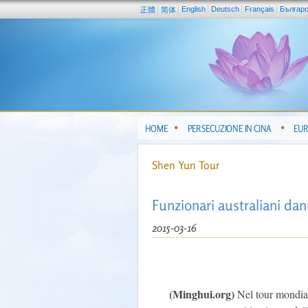
English
Deutsch
Français
Българ
正體
简体
HOME
PERSECUZIONE IN CINA
EUR
Shen Yun Tour
Funzionari australiani da
2015-03-16
(Minghui.org)
Nel tour mondial