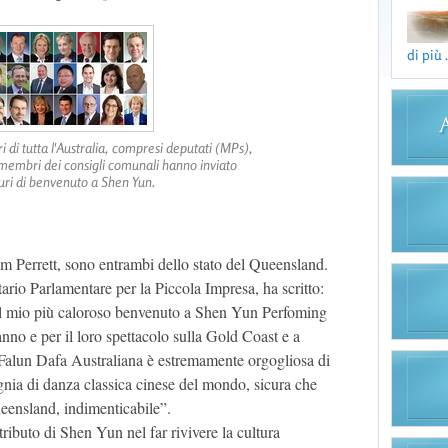
di più .
i di tutta l'Australia, compresi deputati (MPs),
 membri dei consigli comunali hanno inviato
ri di benvenuto a Shen Yun.
m Perrett, sono entrambi dello stato del Queensland.
etario Parlamentare per la Piccola Impresa, ha scritto:
 il mio più caloroso benvenuto a Shen Yun Perfoming
 anno e per il loro spettacolo sulla Gold Coast e a
Falun Dafa Australiana è estremamente orgogliosa di
gnia di danza classica cinese del mondo, sicura che
eensland, indimenticabile”.
tributo di Shen Yun nel far rivivere la cultura