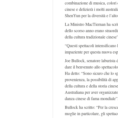
combinazione di musica, colori e 
cinese e delizierà i molti austr
ShenYun per la diversità e l’alto 
La Ministro MacTiernan ha scritto
dello scorso anno erano straordi
della cultura tradizionale cinese
“Questi spettacoli intensificano l
impaziente per questa nuova espe
Joe Bullock, senatore laburista d
dare il benvenuto allo spettacol
Ha detto: “Sono sicuro che lo spet
provenienza, la possibilità di a
della cultura e della storia cin
Australiana per aver organizzato
danza cinese di fama mondiale”
Bullock ha scritto: “Per la cresc
moglie in particolare, gli spettac