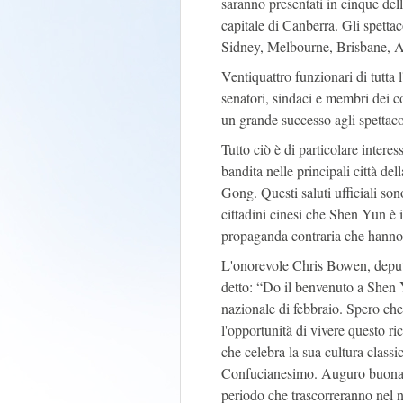
saranno presentati in cinque delle
capitale di Canberra. Gli spettaco
Sidney, Melbourne, Brisbane, Ad
Ventiquattro funzionari di tutta
senatori, sindaci e membri dei c
un grande successo agli spettaco
Tutto ciò è di particolare intere
bandita nelle principali città de
Gong. Questi saluti ufficiali so
cittadini cinesi che Shen Yun è i
propaganda contraria che hanno 
L'onorevole Chris Bowen, deputat
detto: “Do il benvenuto a Shen Y
nazionale di febbraio. Spero che 
l'opportunità di vivere questo ri
che celebra la sua cultura class
Confucianesimo. Auguro buona fo
periodo che trascorreranno nel 