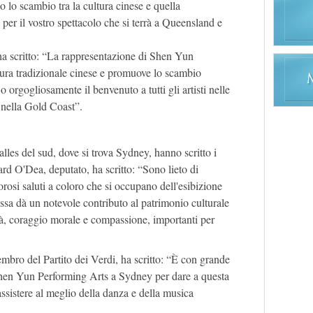
 lo scambio tra la cultura cinese e quella
per il vostro spettacolo che si terrà a Queensland e
ha scritto: “La rappresentazione di Shen Yun
ultura tradizionale cinese e promuove lo scambio
o orgogliosamente il benvenuto a tutti gli artisti nelle
e nella Gold Coast”.
les del sud, dove si trova Sydney, hanno scritto i
hard O'Dea, deputato, ha scritto: “Sono lieto di
orosi saluti a coloro che si occupano dell'esibizione
sa dà un notevole contributo al patrimonio culturale
ertà, coraggio morale e compassione, importanti per
embro del Partito dei Verdi, ha scritto: “È con grande
Shen Yun Performing Arts a Sydney per dare a questa
assistere al meglio della danza e della musica