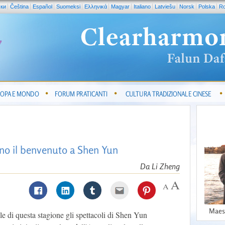
ски
Čeština
Español
Suomeksi
Ελληνικά
Magyar
Italiano
Latviešu
Norsk
Polska
R
OPA E MONDO
FORUM PRATICANTI
CULTURA TRADIZIONALE CINESE
nno il benvenuto a Shen Yun
Da Li Zheng
Maes
e di questa stagione gli spettacoli di Shen Yun