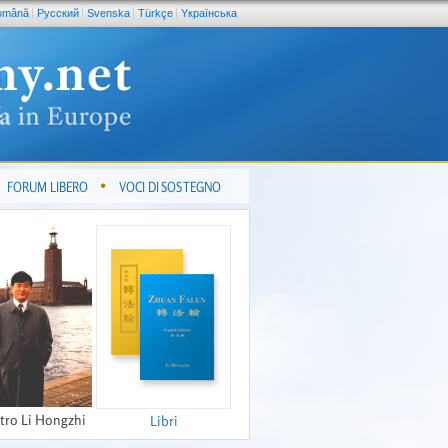
omână
Pусский
Svenska
Türkçe
Yкраїнська
FORUM LIBERO
VOCI DI SOSTEGNO
tro Li Hongzhi
Libri