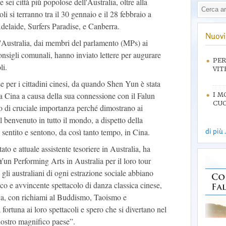
 sei città più popolose dell'Australia, oltre alla
li si terranno tra il 30 gennaio e il 28 febbraio a
elaide, Surfers Paradise, e Canberra.
Nuovi 
 l'Australia, dai membri del parlamento (MPs) ai
onsigli comunali, hanno inviato lettere per augurare
PER
li.
VIT
sse per i cittadini cinesi, da quando Shen Yun è stata
lla Cina a causa della sua connessione con il Falun
I M
CUO
no di cruciale importanza perché dimostrano ai
l benvenuto in tutto il mondo, a dispetto della
sentito e sentono, da così tanto tempo, in Cina.
di più .
o e attuale assistente tesoriere in Australia, ha
un Performing Arts in Australia per il loro tour
gli australiani di ogni estrazione sociale abbiano
cco e avvincente spettacolo di danza classica cinese,
ica, con richiami al Buddismo, Taoismo e
rtuna ai loro spettacoli e spero che si divertano nel
nostro magnifico paese”.