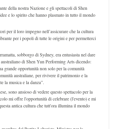
ante della nostra Nazione e gli spettacoli di Shen
idee e lo spirito che hanno plasmato in tutto il mondo
ori per il loro impegno nell’assicurare che la cultura
brante per i popoli di tutte le origini e per permetterci
rramatta, sobborgo di Sydney, era entusiasta nel dare
 australiano di Shen Yun Performing Arts dicendo:
a grande opportunità non solo per la comunità
unità australiane, per rivivere il patrimonio e la
ite la musica e la danza”.
nese, sono ansioso di vedere questo spettacolo per la
olo mi offre l'opportunità di celebrare (l'evento) e mi
questa antica cultura che tutt'ora illumina il mondo
 membro del Partito Laburista, Ministro per la