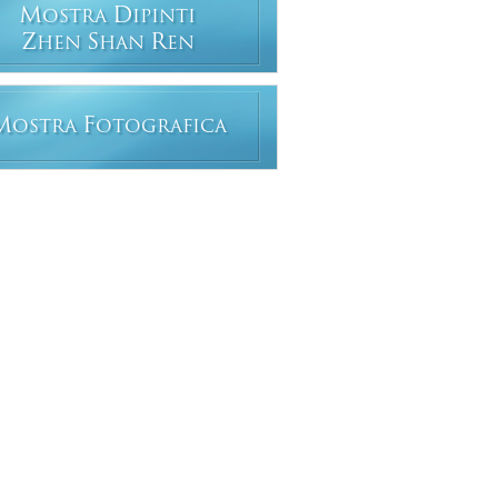
M
D
OSTRA
IPINTI
Z
S
R
HEN
HAN
EN
M
F
OSTRA
OTOGRAFICA