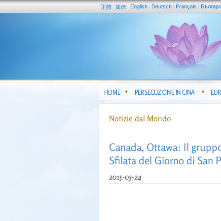
English
Deutsch
Français
Българ
正體
简体
HOME
PERSECUZIONE IN CINA
EUR
Notizie dal Mondo
Canada, Ottawa: Il gruppo
Sfilata del Giorno di San P
2015-03-24