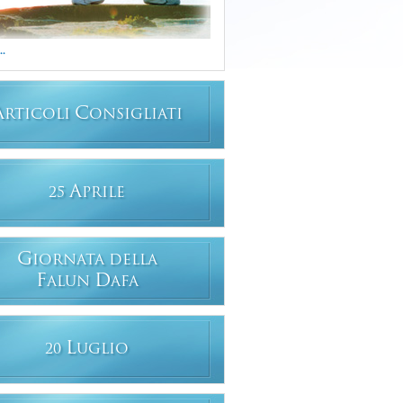
..
A
C
RTICOLI
ONSIGLIATI
A
25
PRILE
G
IORNATA DELLA
F
D
ALUN
AFA
L
20
UGLIO