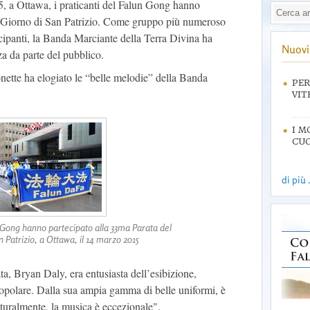
, a Ottawa, i praticanti del Falun Gong hanno
el Giorno di San Patrizio. Come gruppo più numeroso
ecipanti, la Banda Marciante della Terra Divina ha
Nuovi 
a da parte del pubblico.
ette ha elogiato le “belle melodie” della Banda
PER
VIT
I M
CUO
di più .
n Gong hanno partecipato alla 33ma Parata del
n Patrizio, a Ottawa, il 14 marzo 2015
ta, Bryan Daly, era entusiasta dell’esibizione,
opolare. Dalla sua ampia gamma di belle uniformi, è
turalmente, la musica è eccezionale".