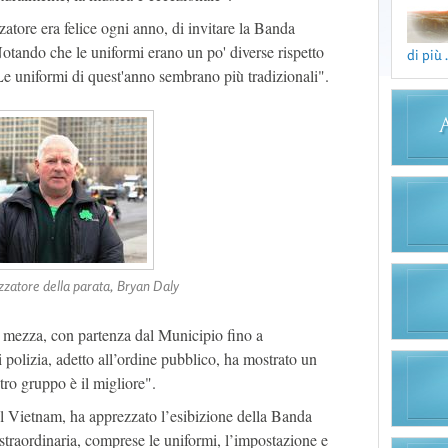
zatore era felice ogni anno, di invitare la Banda
otando che le uniformi erano un po' diverse rispetto
di più .
"Le uniformi di quest'anno sembrano più tradizionali".
zzatore della parata, Bryan Daly
e mezza, con partenza dal Municipio fino a
polizia, adetto all’ordine pubblico, ha mostrato un
ostro gruppo è il migliore".
 Vietnam, ha apprezzato l’esibizione della Banda
 straordinaria, comprese le uniformi, l’impostazione e