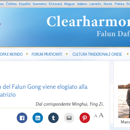
ски
Čeština
Español
Suomeksi
Ελληνικά
Magyar
Italiano
Latviešu
Norsk
Polska
R
OPA E MONDO
FORUM PRATICANTI
CULTURA TRADIZIONALE CINESE
 del Falun Gong viene elogiato alla
atrizio
Dal corrispondente Minghui, Ying Zi.
Maes