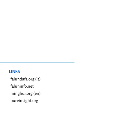
LINKS
falundafa.org (it)
faluninfo.net
minghui.org (en)
pureinsight.org