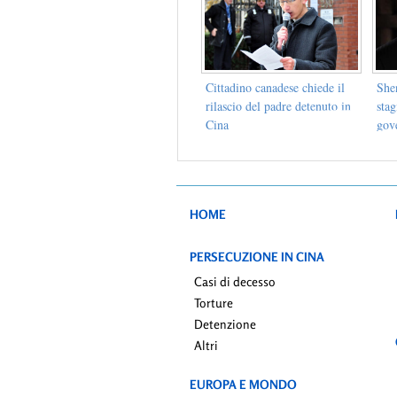
Cittadino canadese chiede il
Shen
rilascio del padre detenuto in
stag
Cina
gov
loro
HOME
PERSECUZIONE IN CINA
Casi di decesso
Torture
Detenzione
Altri
EUROPA E MONDO