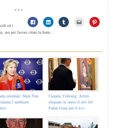
* * *
coli ed i
y, ma per favore citate la fonte.
ada orientale: Shen Yun
Canada, Cobourg: Artisti
usiasma l’ambiente
elogiano le opere d’arte del
stico
Falun Gong per il loro
impatto positivo