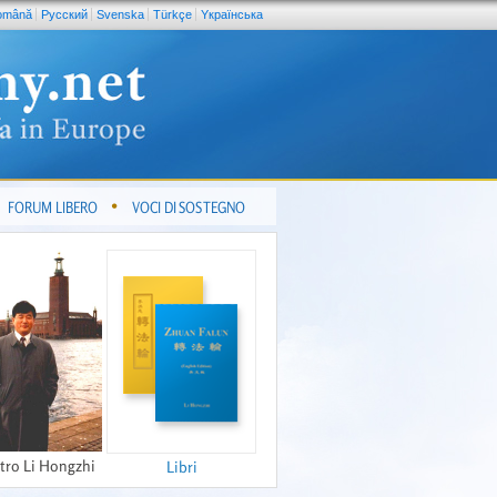
omână
Pусский
Svenska
Türkçe
Yкраїнська
FORUM LIBERO
VOCI DI SOSTEGNO
tro Li Hongzhi
Libri