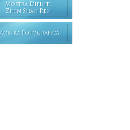
M
D
OSTRA
IPINTI
Z
S
R
HEN
HAN
EN
M
F
OSTRA
OTOGRAFICA