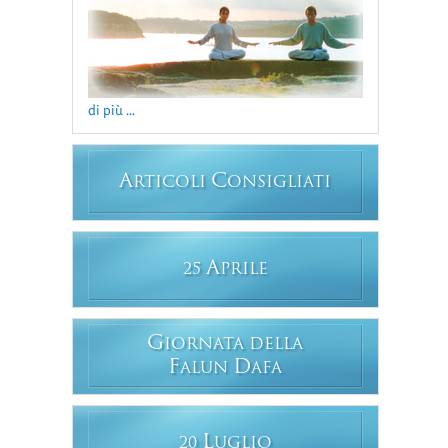
di più ...
A
C
RTICOLI
ONSIGLIATI
A
25
PRILE
G
IORNATA DELLA
F
D
ALUN
AFA
L
20
UGLIO