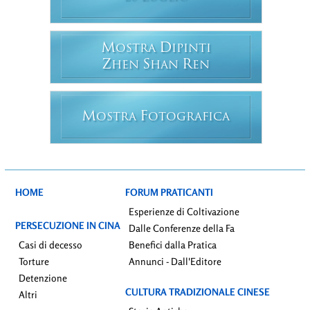
M
D
OSTRA
IPINTI
Z
S
R
HEN
HAN
EN
M
F
OSTRA
OTOGRAFICA
HOME
FORUM PRATICANTI
Esperienze di Coltivazione
PERSECUZIONE IN CINA
Dalle Conferenze della Fa
Casi di decesso
Benefici dalla Pratica
Torture
Annunci - Dall'Editore
Detenzione
CULTURA TRADIZIONALE CINESE
Altri