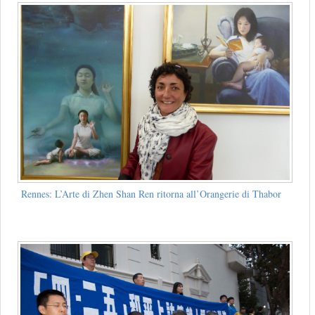
Rennes: L’Arte di Zhen Shan Ren ritorna all’Orangerie di Thabor