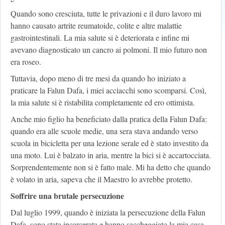
Quando sono cresciuta, tutte le privazioni e il duro lavoro mi
hanno causato artrite reumatoide, colite e altre malattie
gastrointestinali. La mia salute si è deteriorata e infine mi
avevano diagnosticato un cancro ai polmoni. Il mio futuro non
era roseo.
Tuttavia, dopo meno di tre mesi da quando ho iniziato a
praticare la Falun Dafa, i miei acciacchi sono scomparsi. Così,
la mia salute si è ristabilita completamente ed ero ottimista.
Anche mio figlio ha beneficiato dalla pratica della Falun Dafa:
quando era alle scuole medie, una sera stava andando verso
scuola in bicicletta per una lezione serale ed è stato investito da
una moto. Lui è balzato in aria, mentre la bici si è accartocciata.
Sorprendentemente non si è fatto male. Mi ha detto che quando
è volato in aria, sapeva che il Maestro lo avrebbe protetto.
Soffrire una brutale persecuzione
Dal luglio 1999, quando è iniziata la persecuzione della Falun
Dafa, sono stata incarcerata e hanno saccheggiato la mia casa