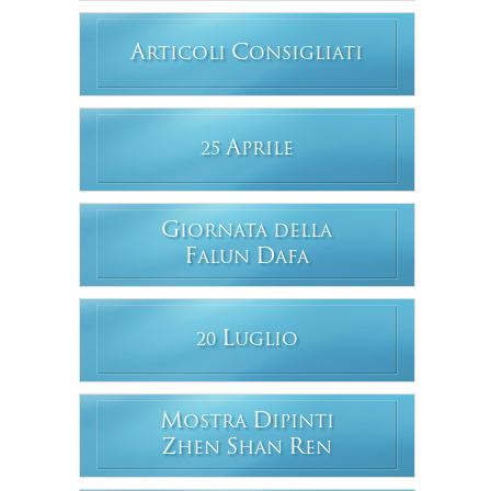
A
C
RTICOLI
ONSIGLIATI
A
25
PRILE
G
IORNATA DELLA
F
D
ALUN
AFA
L
20
UGLIO
M
D
OSTRA
IPINTI
Z
S
R
HEN
HAN
EN