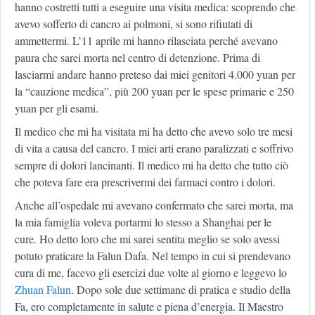
hanno costretti tutti a eseguire una visita medica: scoprendo che
avevo sofferto di cancro ai polmoni, si sono rifiutati di
ammettermi. L’11 aprile mi hanno rilasciata perché avevano
paura che sarei morta nel centro di detenzione. Prima di
lasciarmi andare hanno preteso dai miei genitori 4.000 yuan per
la “cauzione medica”, più 200 yuan per le spese primarie e 250
yuan per gli esami.
Il medico che mi ha visitata mi ha detto che avevo solo tre mesi
di vita a causa del cancro. I miei arti erano paralizzati e soffrivo
sempre di dolori lancinanti. Il medico mi ha detto che tutto ciò
che poteva fare era prescrivermi dei farmaci contro i dolori.
Anche all’ospedale mi avevano confermato che sarei morta, ma
la mia famiglia voleva portarmi lo stesso a Shanghai per le
cure. Ho detto loro che mi sarei sentita meglio se solo avessi
potuto praticare la Falun Dafa. Nel tempo in cui si prendevano
cura di me, facevo gli esercizi due volte al giorno e leggevo lo
Zhuan Falun
. Dopo sole due settimane di pratica e studio della
Fa, ero completamente in salute e piena d’energia. Il Maestro