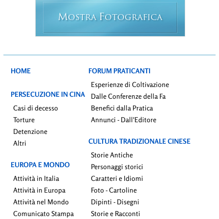
M
F
OSTRA
OTOGRAFICA
HOME
FORUM PRATICANTI
Esperienze di Coltivazione
PERSECUZIONE IN CINA
Dalle Conferenze della Fa
Casi di decesso
Benefici dalla Pratica
Torture
Annunci - Dall'Editore
Detenzione
CULTURA TRADIZIONALE CINESE
Altri
Storie Antiche
EUROPA E MONDO
Personaggi storici
Attività in Italia
Caratteri e Idiomi
Attività in Europa
Foto - Cartoline
Attività nel Mondo
Dipinti - Disegni
Comunicato Stampa
Storie e Racconti