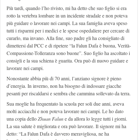
Più tardi, quando l’ho rivisto, mi ha detto che suo figlio si era
rotto la vertebra lombare in un incidente stradale e non poteva
più guidare o lavorare nei campi. La sua famiglia aveva speso
tutti i risparmi per i medici e le spese ospedaliere per cercare di
curarlo, ma invano. Alla fine, suo padre gli ha consigliato di
dimettersi dal PCC e di ripetere “la Falun Dafa è buona, Verità-
Compassione-Tolleranza sono buone”. Suo figlio ha ascoltato i
consigli e la sua schiena è guarita. Ora può di nuovo guidare e
lavorare nei campi.
Nonostante abbia più di 70 anni, l’anziano signore è pieno
d’energia. In inverno, non ha bisogno di indossare giacche
pesanti per riscaldarsi e sembra che cammina sollevato da terra.
Sua moglie ha frequentato la scuola per soli due anni, aveva
molti acciacchi e non poteva lavorare nei campi. Le ho dato
una copia dello
Zhuan Falun
e da allora lo legge tutti i giorni.
La sua salute è migliorata e ora può lavorare. Il signore mi ha
detto: “La Falun Dafa è davvero meravigliosa, ne ha