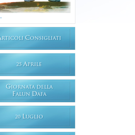
..
A
C
RTICOLI
ONSIGLIATI
A
25
PRILE
G
IORNATA DELLA
F
D
ALUN
AFA
L
20
UGLIO