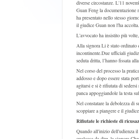
diverse circostanze. L'11 novemb
Guan Feng la documentazione med
ha presentato nello stesso giorno 
il giudice Guan non l'ha accolta
L'avvocato ha insistito più volte
Alla signora Li è stato ordinato
incontinente.Due ufficiali giudizi
seduta dritta, l’hanno fissata alla
Nel corso del processo la pratica
addosso e dopo essere stata port
agitarsi e si è rifiutata di seder
panca appoggiandole la testa su
Nel constatare la debolezza di s
scoppiare a piangere e il giudice
Rifiutate le richieste di ricusa
Quando all'inizio dell'udienza il
qualcosa da dire, la signora Che