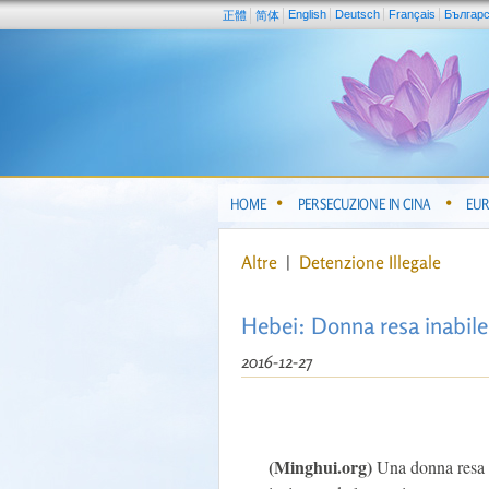
English
Deutsch
Français
Българ
正體
简体
HOME
PERSECUZIONE IN CINA
EUR
Altre
|
Detenzione Illegale
Hebei: Donna resa inabile 
2016-12-27
(Minghui.org)
Una donna resa in