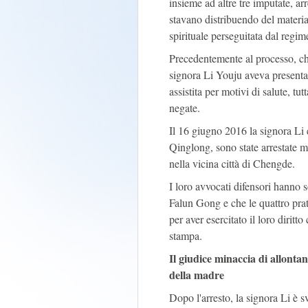
insieme ad altre tre imputate, ar
stavano distribuendo del materia
spirituale perseguitata dal regi
Precedentemente al processo, che
signora Li Youju aveva presentato
assistita per motivi di salute, t
negate.
Il 16 giugno 2016 la signora Li e 
Qinglong, sono state arrestate m
nella vicina città di Chengde.
I loro avvocati difensori hanno 
Falun Gong e che le quattro pra
per aver esercitato il loro diritto 
stampa.
Il giudice minaccia di allontana
della madre
Dopo l'arresto, la signora Li è s