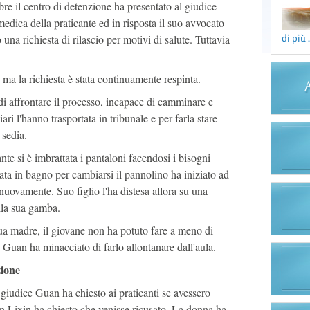
re il centro di detenzione ha presentato al giudice
ica della praticante ed in risposta il suo avvocato
una richiesta di rilascio per motivi di salute. Tuttavia
di più .
.
, ma la richiesta è stata continuamente respinta.
 di affrontare il processo, incapace di camminare e
ari l'hanno trasportata in tribunale e per farla stare
 sedia.
nte si è imbrattata i pantaloni facendosi i bisogni
ata in bagno per cambiarsi il pannolino ha iniziato ad
si nuovamente. Suo figlio l'ha distesa allora su una
lla sua gamba.
ua madre, il giovane non ha potuto fare a meno di
 Guan ha minacciato di farlo allontanare dall'aula.
zione
 giudice Guan ha chiesto ai praticanti se avessero
n Lixin ha chiesto che venisse ricusato. La donna ha