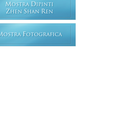
M
D
OSTRA
IPINTI
Z
S
R
HEN
HAN
EN
M
F
OSTRA
OTOGRAFICA