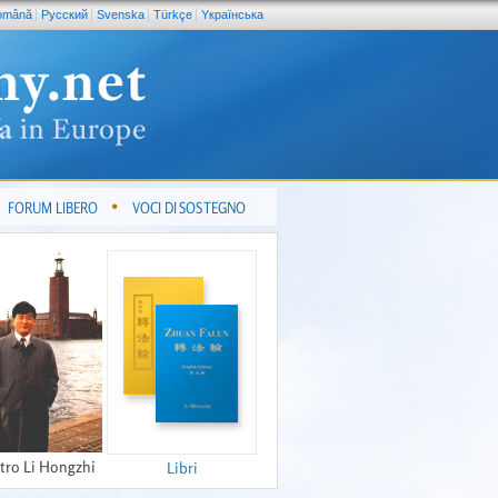
omână
Pусский
Svenska
Türkçe
Yкраїнська
FORUM LIBERO
VOCI DI SOSTEGNO
tro Li Hongzhi
Libri