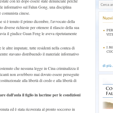
restate con lei dopo essere state denunciate perché
le informativo sul Falun Gong, una disciplina
me comunista cinese.
Nuovi 
 si è tenuto il primo dicembre, l'avvocato della
 diverse richieste per ottenere il rilascio della sua
PER
uttavia il giudice Guan Feng le aveva ripetutamente
VIT
le altre imputate, tutte residenti nella contea di
I M
CUO
entre stavano distribuendo il materiale informativo
di più .
sostenuto che nessuna legge in Cina criminalizza il
ticanti non avrebbero mai dovuto essere perseguite
costituzionale alla libertà di credo e alla libertà di
re dall'aula il figlio in lacrime per le condizioni
venuta ed è stata ricoverata al pronto soccorso in