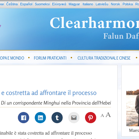
ски
Čeština
Español
Suomeksi
Ελληνικά
Magyar
Italiano
Latviešu
Norsk
Polska
R
OPA E MONDO
FORUM PRATICANTI
CULTURA TRADIZIONALE CINESE
e costretta ad affrontare il processo
Di un corrispondente Minghui nella Provincia dell'Hebei
Maes
abile è stata costretta ad affrontare il processo