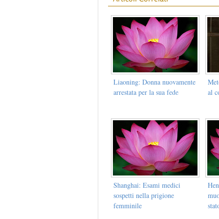
Liaoning: Donna nuovamente
Met
arrestata per la sua fede
al c
Shanghai: Esami medici
Hen
sospetti nella prigione
muo
femminile
stat
pro