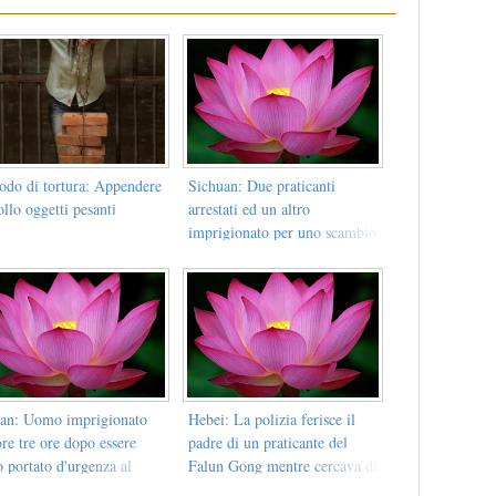
odo di tortura: Appendere
Sichuan: Due praticanti
ollo oggetti pesanti
arrestati ed un altro
imprigionato per uno scambio
di informazioni su internet
an: Uomo imprigionato
Hebei: La polizia ferisce il
re tre ore dopo essere
padre di un praticante del
o portato d'urgenza al
Falun Gong mentre cercava di
nto soccorso
ottenere il rilascio di suo