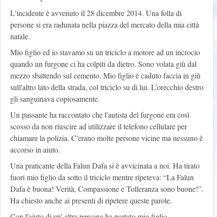
L'incidente è avvenuto il 28 dicembre 2014. Una folla di
persone si era radunata nella piazza del mercato della mia città
natale.
Mio figlio ed io stavamo su un triciclo a motore ad un incrocio
quando un furgone ci ha colpiti da dietro. Sono volata giù dal
mezzo sbattendo sul cemento. Mio figlio è caduto faccia in giù
sull'altro lato della strada, col triciclo su di lui. L’orecchio destro
gli sanguinava copiosamente.
Un passante ha raccontato che l'autista del furgone era così
scosso da non riuscire ad utilizzare il telefono cellulare per
chiamare la polizia. C'erano molte persone vicine ma nessuno è
accorso in aiuto.
Una praticante della Falun Dafa si è avvicinata a noi. Ha tirato
fuori mio figlio da sotto il triciclo mentre ripeteva: “La Falun
Dafa è buona! Verità, Compassione e Tolleranza sono buone!”.
Ha chiesto anche ai presenti di ripetere queste parole.
Con l'aiuto di un' altra persona ha portato mio figlio