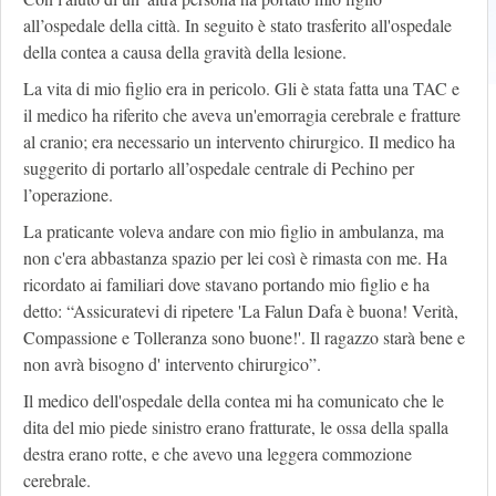
all’ospedale della città. In seguito è stato trasferito all'ospedale
della contea a causa della gravità della lesione.
La vita di mio figlio era in pericolo. Gli è stata fatta una TAC e
il medico ha riferito che aveva un'emorragia cerebrale e fratture
al cranio; era necessario un intervento chirurgico. Il medico ha
suggerito di portarlo all’ospedale centrale di Pechino per
l’operazione.
La praticante voleva andare con mio figlio in ambulanza, ma
non c'era abbastanza spazio per lei così è rimasta con me. Ha
ricordato ai familiari dove stavano portando mio figlio e ha
detto: “Assicuratevi di ripetere 'La Falun Dafa è buona! Verità,
Compassione e Tolleranza sono buone!'. Il ragazzo starà bene e
non avrà bisogno d' intervento chirurgico”.
Il medico dell'ospedale della contea mi ha comunicato che le
dita del mio piede sinistro erano fratturate, le ossa della spalla
destra erano rotte, e che avevo una leggera commozione
cerebrale.