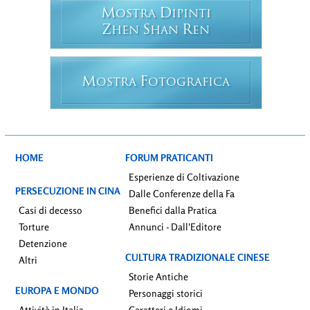
M
D
OSTRA
IPINTI
Z
S
R
HEN
HAN
EN
M
F
OSTRA
OTOGRAFICA
HOME
FORUM PRATICANTI
Esperienze di Coltivazione
PERSECUZIONE IN CINA
Dalle Conferenze della Fa
Casi di decesso
Benefici dalla Pratica
Torture
Annunci - Dall'Editore
Detenzione
CULTURA TRADIZIONALE CINESE
Altri
Storie Antiche
EUROPA E MONDO
Personaggi storici
Attività in Italia
Caratteri e Idiomi