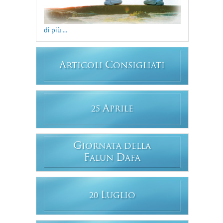
di più ...
A
C
RTICOLI
ONSIGLIATI
A
25
PRILE
G
IORNATA DELLA
F
D
ALUN
AFA
L
20
UGLIO