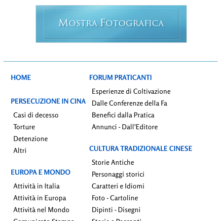
M
F
OSTRA
OTOGRAFICA
HOME
FORUM PRATICANTI
Esperienze di Coltivazione
PERSECUZIONE IN CINA
Dalle Conferenze della Fa
Casi di decesso
Benefici dalla Pratica
Torture
Annunci - Dall'Editore
Detenzione
CULTURA TRADIZIONALE CINESE
Altri
Storie Antiche
EUROPA E MONDO
Personaggi storici
Attività in Italia
Caratteri e Idiomi
Attività in Europa
Foto - Cartoline
Attività nel Mondo
Dipinti - Disegni