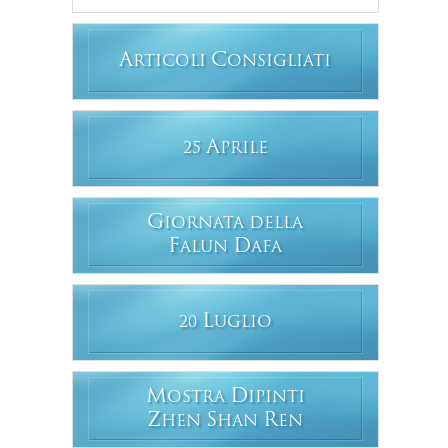
A
C
RTICOLI
ONSIGLIATI
A
25
PRILE
G
IORNATA DELLA
F
D
ALUN
AFA
L
20
UGLIO
M
D
OSTRA
IPINTI
Z
S
R
HEN
HAN
EN