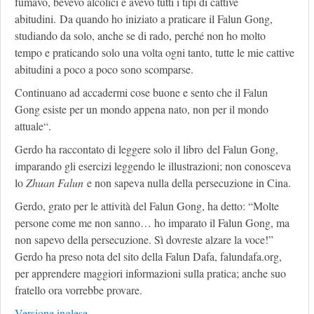
fumavo, bevevo alcolici e avevo tutti i tipi di cattive
abitudini. Da quando ho iniziato a praticare il Falun Gong,
studiando da solo, anche se di rado, perché non ho molto
tempo e praticando solo una volta ogni tanto, tutte le mie cattive
abitudini a poco a poco sono scomparse.
Continuano ad accadermi cose buone e sento che il Falun
Gong esiste per un mondo appena nato, non per il mondo
attuale“.
Gerdo ha raccontato di leggere solo il libro del Falun Gong,
imparando gli esercizi leggendo le illustrazioni; non conosceva
lo
Zhuan Falun
e non sapeva nulla della persecuzione in Cina.
Gerdo, grato per le attività del Falun Gong, ha detto: “Molte
persone come me non sanno… ho imparato il Falun Gong, ma
non sapevo della persecuzione. Sì dovreste alzare la voce!”
Gerdo ha preso nota del sito della Falun Dafa, falundafa.org,
per apprendere maggiori informazioni sulla pratica; anche suo
fratello ora vorrebbe provare.
Versione inglese