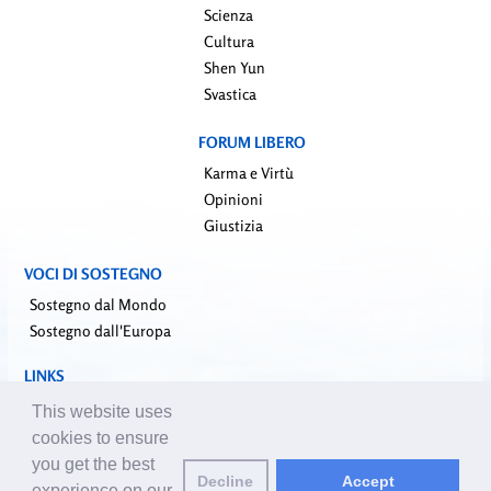
Scienza
Cultura
Shen Yun
Svastica
FORUM LIBERO
Karma e Virtù
Opinioni
Giustizia
VOCI DI SOSTEGNO
Sostegno dal Mondo
Sostegno dall'Europa
LINKS
falundafa.org (it)
This website uses
faluninfo.net
cookies to ensure
minghui.org (en)
you get the best
Decline
Accept
pureinsight.org
experience on our