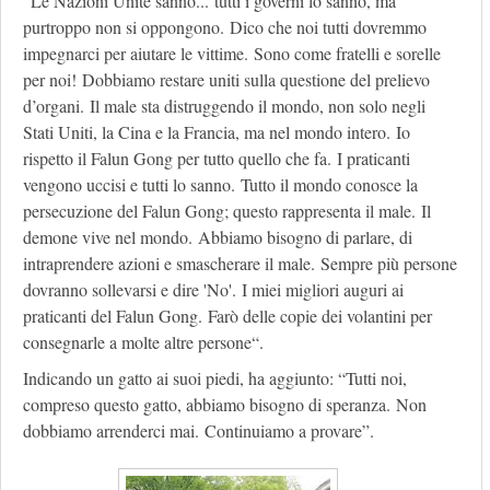
“Le Nazioni Unite sanno... tutti i governi lo sanno, ma
purtroppo non si oppongono. Dico che noi tutti dovremmo
impegnarci per aiutare le vittime. Sono come fratelli e sorelle
per noi! Dobbiamo restare uniti sulla questione del prelievo
d’organi. Il male sta distruggendo il mondo, non solo negli
Stati Uniti, la Cina e la Francia, ma nel mondo intero. Io
rispetto il Falun Gong per tutto quello che fa. I praticanti
vengono uccisi e tutti lo sanno. Tutto il mondo conosce la
persecuzione del Falun Gong; questo rappresenta il male. Il
demone vive nel mondo. Abbiamo bisogno di parlare, di
intraprendere azioni e smascherare il male. Sempre più persone
dovranno sollevarsi e dire 'No'. I miei migliori auguri ai
praticanti del Falun Gong. Farò delle copie dei volantini per
consegnarle a molte altre persone“.
Indicando un gatto ai suoi piedi, ha aggiunto: “Tutti noi,
compreso questo gatto, abbiamo bisogno di speranza. Non
dobbiamo arrenderci mai. Continuiamo a provare”.