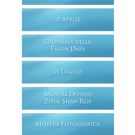
A
25
PRILE
G
IORNATA DELLA
F
D
ALUN
AFA
L
20
UGLIO
M
D
OSTRA
IPINTI
Z
S
R
HEN
HAN
EN
M
F
OSTRA
OTOGRAFICA