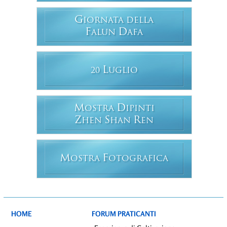
G
IORNATA DELLA
F
D
ALUN
AFA
L
20
UGLIO
M
D
OSTRA
IPINTI
Z
S
R
HEN
HAN
EN
M
F
OSTRA
OTOGRAFICA
HOME
FORUM PRATICANTI