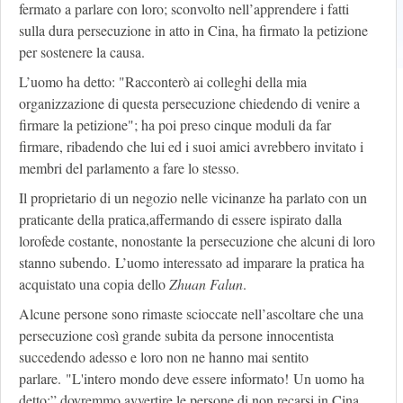
fermato a parlare con loro; sconvolto nell’apprendere i fatti
sulla dura persecuzione in atto in Cina, ha firmato la petizione
per sostenere la causa.
L’uomo ha detto: "Racconterò ai colleghi della mia
organizzazione di questa persecuzione chiedendo di venire a
firmare la petizione"; ha poi preso cinque moduli da far
firmare, ribadendo che lui ed i suoi amici avrebbero invitato i
membri del parlamento a fare lo stesso.
Il proprietario di un negozio nelle vicinanze ha parlato con un
praticante della pratica,affermando di essere ispirato dalla
lorofede costante, nonostante la persecuzione che alcuni di loro
stanno subendo. L’uomo interessato ad imparare la pratica ha
acquistato una copia dello
Zhuan Falun
.
Alcune persone sono rimaste scioccate nell’ascoltare che una
persecuzione così grande subita da persone innocentista
succedendo adesso e loro non ne hanno mai sentito
parlare. "L'intero mondo deve essere informato! Un uomo ha
detto:” dovremmo avvertire le persone di non recarsi in Cina