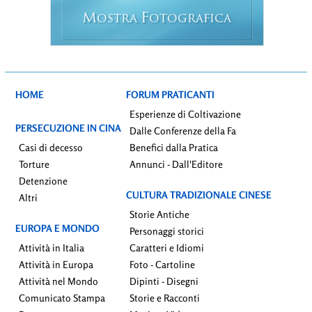
M
F
OSTRA
OTOGRAFICA
HOME
FORUM PRATICANTI
Esperienze di Coltivazione
PERSECUZIONE IN CINA
Dalle Conferenze della Fa
Casi di decesso
Benefici dalla Pratica
Torture
Annunci - Dall'Editore
Detenzione
CULTURA TRADIZIONALE CINESE
Altri
Storie Antiche
EUROPA E MONDO
Personaggi storici
Attività in Italia
Caratteri e Idiomi
Attività in Europa
Foto - Cartoline
Attività nel Mondo
Dipinti - Disegni
Comunicato Stampa
Storie e Racconti