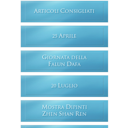
A
C
RTICOLI
ONSIGLIATI
A
25
PRILE
G
IORNATA DELLA
F
D
ALUN
AFA
L
20
UGLIO
M
D
OSTRA
IPINTI
Z
S
R
HEN
HAN
EN