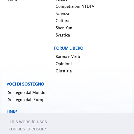
Competizioni NTDTV
Scienza
Cultura
Shen Yun
Svastica
FORUM LIBERO
Karma e Virtù
Opinioni
Giustizia
VOCI DI SOSTEGNO
Sostegno dal Mondo
Sostegno dall'Europa
LINKS
falundafa.org (it)
This website uses
faluninfo.net
cookies to ensure
minghui.org (en)