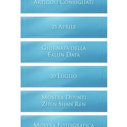
A
C
RTICOLI
ONSIGLIATI
A
25
PRILE
G
IORNATA DELLA
F
D
ALUN
AFA
L
20
UGLIO
M
D
OSTRA
IPINTI
Z
S
R
HEN
HAN
EN
M
F
OSTRA
OTOGRAFICA