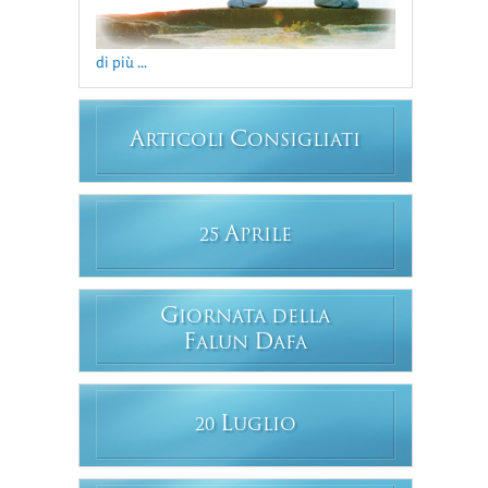
di più ...
A
C
RTICOLI
ONSIGLIATI
A
25
PRILE
G
IORNATA DELLA
F
D
ALUN
AFA
L
20
UGLIO