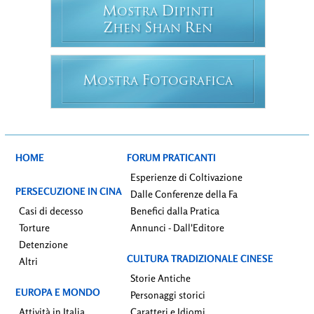
M
D
OSTRA
IPINTI
Z
S
R
HEN
HAN
EN
M
F
OSTRA
OTOGRAFICA
HOME
FORUM PRATICANTI
Esperienze di Coltivazione
PERSECUZIONE IN CINA
Dalle Conferenze della Fa
Casi di decesso
Benefici dalla Pratica
Torture
Annunci - Dall'Editore
Detenzione
CULTURA TRADIZIONALE CINESE
Altri
Storie Antiche
EUROPA E MONDO
Personaggi storici
Attività in Italia
Caratteri e Idiomi