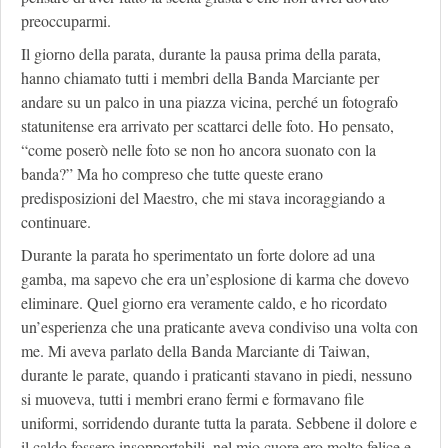
preoccuparmi.
Il giorno della parata, durante la pausa prima della parata,
hanno chiamato tutti i membri della Banda Marciante per
andare su un palco in una piazza vicina, perché un fotografo
statunitense era arrivato per scattarci delle foto. Ho pensato,
“come poserò nelle foto se non ho ancora suonato con la
banda?” Ma ho compreso che tutte queste erano
predisposizioni del Maestro, che mi stava incoraggiando a
continuare.
Durante la parata ho sperimentato un forte dolore ad una
gamba, ma sapevo che era un’esplosione di karma che dovevo
eliminare. Quel giorno era veramente caldo, e ho ricordato
un’esperienza che una praticante aveva condiviso una volta con
me. Mi aveva parlato della Banda Marciante di Taiwan,
durante le parate, quando i praticanti stavano in piedi, nessuno
si muoveva, tutti i membri erano fermi e formavano file
uniformi, sorridendo durante tutta la parata. Sebbene il dolore e
il caldo fossero insopportabili, nel mio cuore ero molto felice e