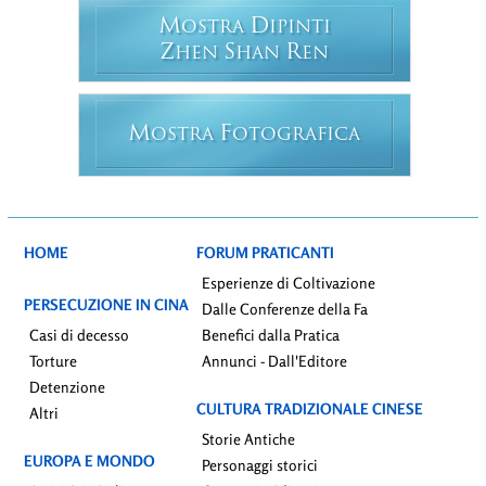
M
D
OSTRA
IPINTI
Z
S
R
HEN
HAN
EN
M
F
OSTRA
OTOGRAFICA
HOME
FORUM PRATICANTI
Esperienze di Coltivazione
PERSECUZIONE IN CINA
Dalle Conferenze della Fa
Casi di decesso
Benefici dalla Pratica
Torture
Annunci - Dall'Editore
Detenzione
CULTURA TRADIZIONALE CINESE
Altri
Storie Antiche
EUROPA E MONDO
Personaggi storici