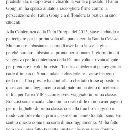
predestinata, e dopo averle chiarito la verità e prestato il Falun
Gong, mi ha spesso aiutato a raccogliere firme contro la
persecuzione del Falun Gong e a diffondere la pratica ai suoi
studenti.
Alla Conferenza della Fa in Europa del 2013, stavo andando a
partecipare per la prima volta alla parata con la Banda Celeste.
Ma non ero abbastanza sicura di aver fatto la scelta giusta
perché non ero abbastanza pronta per suonare. Il giorno in cui
viaggiavo per la conferenza della Fa, una volta arrivata al gate
per prendere il volo, ho visto l’hostess chiedere ai passeggeri le
carte d’imbarco. Sono andata a chiederle se avesse bisogno
della mia, l’ha presa e ha controllato che tutto fosse apposto, e
quasi con un atteggiamento arrabbiato mi ha detto di mettermi
in fila per l’area VIP siccome avrei viaggiato in prima classe.
Era così seria e acida, che non ho osato dirle di non aver pagato
per un biglietto di prima classe, così alla fine ho viaggiato in
modo confortevole in prima classe e mi hanno trattato bene. Ho
sentito questo come una sorta di incoraggiamento. Mi ha fatto
pensare di aver fatto la scelta giusta e che non avrei dovuto