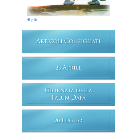
di più ...
A
C
RTICOLI
ONSIGLIATI
A
25
PRILE
G
IORNATA DELLA
F
D
ALUN
AFA
L
20
UGLIO