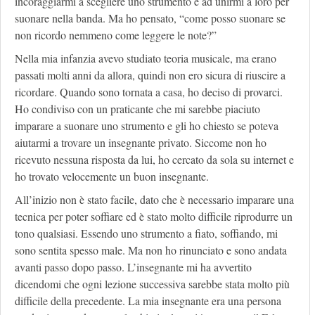
incoraggiarmi a scegliere uno strumento e ad unirmi a loro per
suonare nella banda. Ma ho pensato, “come posso suonare se
non ricordo nemmeno come leggere le note?”
Nella mia infanzia avevo studiato teoria musicale, ma erano
passati molti anni da allora, quindi non ero sicura di riuscire a
ricordare. Quando sono tornata a casa, ho deciso di provarci.
Ho condiviso con un praticante che mi sarebbe piaciuto
imparare a suonare uno strumento e gli ho chiesto se poteva
aiutarmi a trovare un insegnante privato. Siccome non ho
ricevuto nessuna risposta da lui, ho cercato da sola su internet e
ho trovato velocemente un buon insegnante.
All’inizio non è stato facile, dato che è necessario imparare una
tecnica per poter soffiare ed è stato molto difficile riprodurre un
tono qualsiasi. Essendo uno strumento a fiato, soffiando, mi
sono sentita spesso male. Ma non ho rinunciato e sono andata
avanti passo dopo passo. L’insegnante mi ha avvertito
dicendomi che ogni lezione successiva sarebbe stata molto più
difficile della precedente. La mia insegnante era una persona