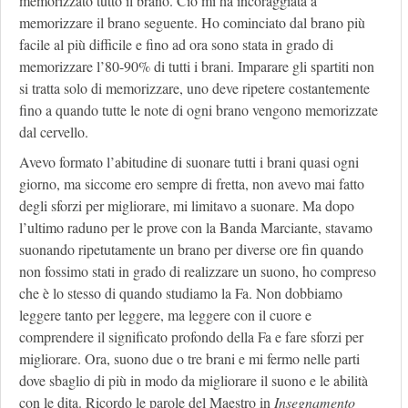
memorizzato tutto il brano. Ciò mi ha incoraggiata a
memorizzare il brano seguente. Ho cominciato dal brano più
facile al più difficile e fino ad ora sono stata in grado di
memorizzare l’80-90% di tutti i brani. Imparare gli spartiti non
si tratta solo di memorizzare, uno deve ripetere costantemente
fino a quando tutte le note di ogni brano vengono memorizzate
dal cervello.
Avevo formato l’abitudine di suonare tutti i brani quasi ogni
giorno, ma siccome ero sempre di fretta, non avevo mai fatto
degli sforzi per migliorare, mi limitavo a suonare. Ma dopo
l’ultimo raduno per le prove con la Banda Marciante, stavamo
suonando ripetutamente un brano per diverse ore fin quando
non fossimo stati in grado di realizzare un suono, ho compreso
che è lo stesso di quando studiamo la Fa. Non dobbiamo
leggere tanto per leggere, ma leggere con il cuore e
comprendere il significato profondo della Fa e fare sforzi per
migliorare. Ora, suono due o tre brani e mi fermo nelle parti
dove sbaglio di più in modo da migliorare il suono e le abilità
con le dita. Ricordo le parole del Maestro in
Insegnamento