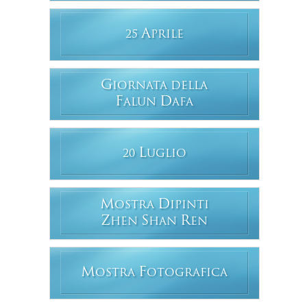
A
25
PRILE
G
IORNATA DELLA
F
D
ALUN
AFA
L
20
UGLIO
M
D
OSTRA
IPINTI
Z
S
R
HEN
HAN
EN
M
F
OSTRA
OTOGRAFICA