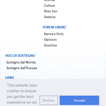
Cultura
Shen Yun
Svastica
FORUM LIBERO
Karma e Virtù
Opinioni
Giustizia
VOCI DI SOSTEGNO
Sostegno dal Mondo
Sostegno dall'Europa
LINKS
falundafa.org (it)
This website uses
faluninfo.net
cookies to ensure
minghui.org (en)
you get the best
Decline
Accept
pureinsight.org
experience on our