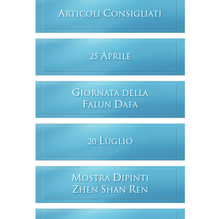
A
C
RTICOLI
ONSIGLIATI
A
25
PRILE
G
IORNATA DELLA
F
D
ALUN
AFA
L
20
UGLIO
M
D
OSTRA
IPINTI
Z
S
R
HEN
HAN
EN