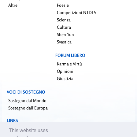
Altre
Poesie
Competizioni NTDTV
Scienza
Cultura
Shen Yun
Svastica
FORUM LIBERO
Karma e Virtù
Opinioni
Giustizia
VOCI DI SOSTEGNO
Sostegno dal Mondo
Sostegno dall'Europa
LINKS
falundafa.org (it)
This website uses
faluninfo.net