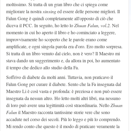
moltissimo. Si tratta di un gran libro che ci spiega come
migliorare la nostra
xinxing
ed essere delle persone migliori. Il
Falun Gong è quindi completamente all'opposto di ciò che
diceva il PCC. In seguito, ho letto lo
Zhuan Falun, vol.2.
Nel
momento in cui ho aperto il libro e ho cominciato a leggere,
improvvisamente ho scoperto che le parole erano come
amplificate, e ogni singola parola era d'oro. Ero molto sorpresa.
Si tratta di un libro venuto dal cielo, non è vero? Il Maestro mi
stava dando un suggerimento e, da allora in poi, ho aumentato
il tempo che dedico allo studio della Fa.
Soffrivo di diabete da molti anni. Tuttavia, non praticavo il
Falun Gong per curare il diabete. Sento che la Fa insegnata dal
Maestro Li è così vasta e profonda: è preziosa e non può essere
insegnata da nessun altro. Ho letto molti altri libri, ma nessuno
di loro può avere una legittimità così straordinaria. Nello
Zhuan
Falun
il Maestro racconta tantissime storie vere che sono
accadute nel corso dei secoli. Più lo leggo e più lo comprendo.
Mi rendo conto che questo è il modo di praticare veramente la