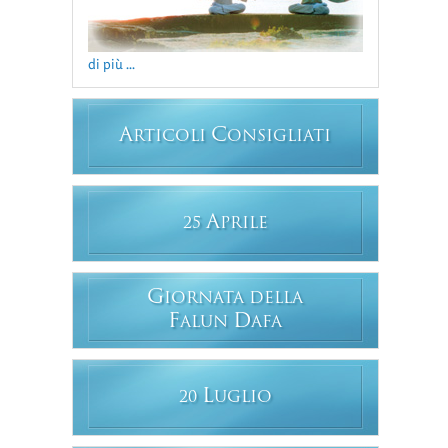
di più ...
A
C
RTICOLI
ONSIGLIATI
A
25
PRILE
G
IORNATA DELLA
F
D
ALUN
AFA
L
20
UGLIO