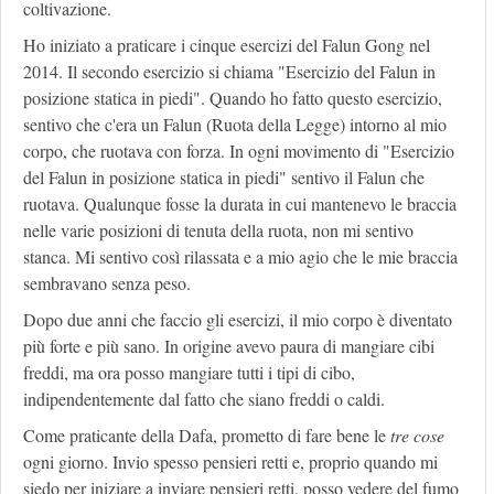
coltivazione.
Ho iniziato a praticare i cinque esercizi del Falun Gong nel
2014. Il secondo esercizio si chiama "Esercizio del Falun in
posizione statica in piedi". Quando ho fatto questo esercizio,
sentivo che c'era un Falun (Ruota della Legge) intorno al mio
corpo, che ruotava con forza. In ogni movimento di "Esercizio
del Falun in posizione statica in piedi" sentivo il Falun che
ruotava. Qualunque fosse la durata in cui mantenevo le braccia
nelle varie posizioni di tenuta della ruota, non mi sentivo
stanca. Mi sentivo così rilassata e a mio agio che le mie braccia
sembravano senza peso.
Dopo due anni che faccio gli esercizi, il mio corpo è diventato
più forte e più sano. In origine avevo paura di mangiare cibi
freddi, ma ora posso mangiare tutti i tipi di cibo,
indipendentemente dal fatto che siano freddi o caldi.
Come praticante della Dafa, prometto di fare bene le
tre cose
ogni giorno. Invio spesso pensieri retti e, proprio quando mi
siedo per iniziare a inviare pensieri retti, posso vedere del fumo