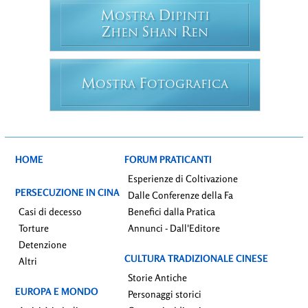
M
D
OSTRA
IPINTI
Z
S
R
HEN
HAN
EN
M
F
OSTRA
OTOGRAFICA
HOME
FORUM PRATICANTI
Esperienze di Coltivazione
PERSECUZIONE IN CINA
Dalle Conferenze della Fa
Casi di decesso
Benefici dalla Pratica
Torture
Annunci - Dall'Editore
Detenzione
CULTURA TRADIZIONALE CINESE
Altri
Storie Antiche
EUROPA E MONDO
Personaggi storici