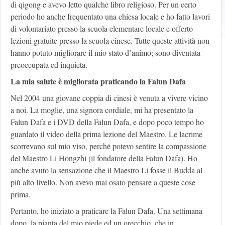
di qigong e avevo letto qualche libro religioso. Per un certo
periodo ho anche frequentato una chiesa locale e ho fatto lavori
di volontariato presso la scuola elementare locale e offerto
lezioni gratuite presso la scuola cinese. Tutte queste attività non
hanno potuto migliorare il mio stato d’animo; sono diventata
preoccupata ed inquieta.
La mia salute è migliorata praticando la Falun Dafa
Nel 2004 una giovane coppia di cinesi è venuta a vivere vicino
a noi. La moglie, una signora cordiale, mi ha presentato la
Falun Dafa e i DVD della Falun Dafa, e dopo poco tempo ho
guardato il video della prima lezione del Maestro. Le lacrime
scorrevano sul mio viso, perché potevo sentire la compassione
del Maestro Li Hongzhi (il fondatore della Falun Dafa). Ho
anche avuto la sensazione che il Maestro Li fosse il Budda al
più alto livello. Non avevo mai osato pensare a queste cose
prima.
Pertanto, ho iniziato a praticare la Falun Dafa. Una settimana
dopo, la pianta del mio piede ed un orecchio, che in