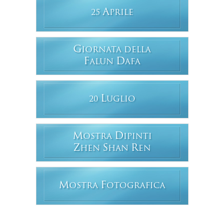
A
25
PRILE
G
IORNATA DELLA
F
D
ALUN
AFA
L
20
UGLIO
M
D
OSTRA
IPINTI
Z
S
R
HEN
HAN
EN
M
F
OSTRA
OTOGRAFICA