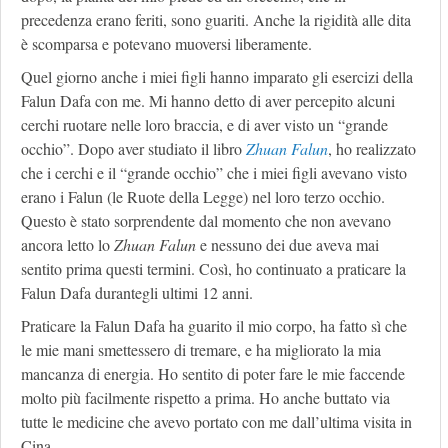
precedenza erano feriti, sono guariti. Anche la rigidità alle dita
è scomparsa e potevano muoversi liberamente.
Quel giorno anche i miei figli hanno imparato gli esercizi della
Falun Dafa con me. Mi hanno detto di aver percepito alcuni
cerchi ruotare nelle loro braccia, e di aver visto un “grande
occhio”. Dopo aver studiato il libro
Zhuan Falun
, ho realizzato
che i cerchi e il “grande occhio” che i miei figli avevano visto
erano i Falun (le Ruote della Legge) nel loro terzo occhio.
Questo è stato sorprendente dal momento che non avevano
ancora letto lo
Zhuan Falun
e nessuno dei due aveva mai
sentito prima questi termini. Così, ho continuato a praticare la
Falun Dafa durantegli ultimi 12 anni.
Praticare la Falun Dafa ha guarito il mio corpo, ha fatto sì che
le mie mani smettessero di tremare, e ha migliorato la mia
mancanza di energia. Ho sentito di poter fare le mie faccende
molto più facilmente rispetto a prima. Ho anche buttato via
tutte le medicine che avevo portato con me dall’ultima visita in
Cina.