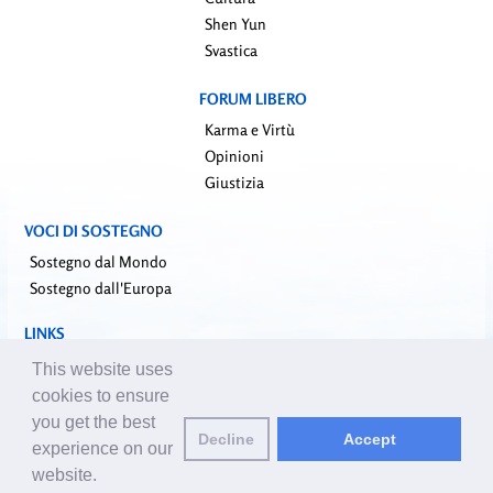
Shen Yun
Svastica
FORUM LIBERO
Karma e Virtù
Opinioni
Giustizia
VOCI DI SOSTEGNO
Sostegno dal Mondo
Sostegno dall'Europa
LINKS
falundafa.org (it)
This website uses
faluninfo.net
cookies to ensure
minghui.org (en)
you get the best
Decline
Accept
pureinsight.org
experience on our
website.