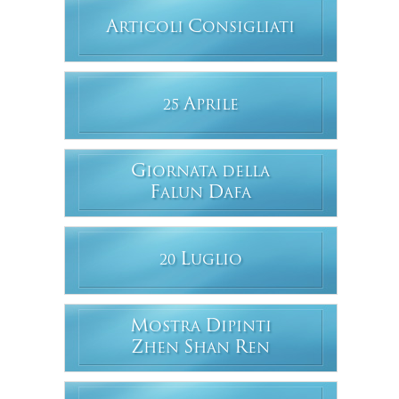
A
C
RTICOLI
ONSIGLIATI
A
25
PRILE
G
IORNATA DELLA
F
D
ALUN
AFA
L
20
UGLIO
M
D
OSTRA
IPINTI
Z
S
R
HEN
HAN
EN