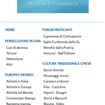
M
F
OSTRA
OTOGRAFICA
HOME
FORUM PRATICANTI
Esperienze di Coltivazione
PERSECUZIONE IN CINA
Dalle Conferenze della Fa
Casi di decesso
Benefici dalla Pratica
Torture
Annunci - Dall'Editore
Detenzione
CULTURA TRADIZIONALE CINESE
Altri
Storie Antiche
EUROPA E MONDO
Personaggi storici
Attività in Italia
Caratteri e Idiomi
Attività in Europa
Foto - Cartoline
Attività nel Mondo
Dipinti - Disegni
Comunicato Stampa
Storie e Racconti
Rassegna stampa
Musica - Video