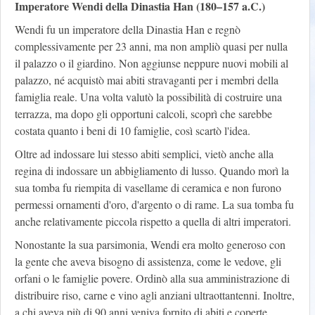
Imperatore Wendi della Dinastia Han (180–157 a.C.)
Wendi fu un imperatore della Dinastia Han e regnò
complessivamente per 23 anni, ma non ampliò quasi per nulla
il palazzo o il giardino. Non aggiunse neppure nuovi mobili al
palazzo, né acquistò mai abiti stravaganti per i membri della
famiglia reale. Una volta valutò la possibilità di costruire una
terrazza, ma dopo gli opportuni calcoli, scoprì che sarebbe
costata quanto i beni di 10 famiglie, così scartò l'idea.
Oltre ad indossare lui stesso abiti semplici, vietò anche alla
regina di indossare un abbigliamento di lusso. Quando morì la
sua tomba fu riempita di vasellame di ceramica e non furono
permessi ornamenti d'oro, d'argento o di rame. La sua tomba fu
anche relativamente piccola rispetto a quella di altri imperatori.
Nonostante la sua parsimonia, Wendi era molto generoso con
la gente che aveva bisogno di assistenza, come le vedove, gli
orfani o le famiglie povere. Ordinò alla sua amministrazione di
distribuire riso, carne e vino agli anziani ultraottantenni. Inoltre,
a chi aveva più di 90 anni veniva fornito di abiti e coperte.