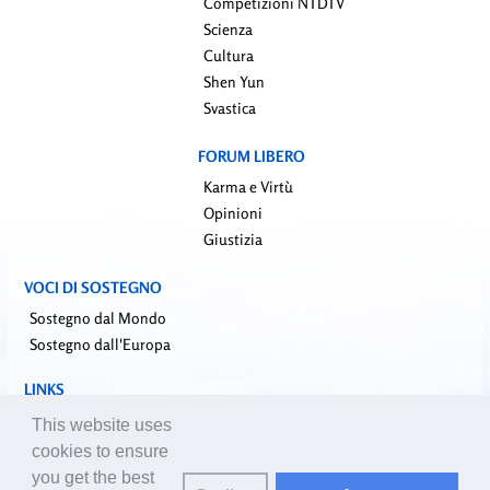
Competizioni NTDTV
Scienza
Cultura
Shen Yun
Svastica
FORUM LIBERO
Karma e Virtù
Opinioni
Giustizia
VOCI DI SOSTEGNO
Sostegno dal Mondo
Sostegno dall'Europa
LINKS
falundafa.org (it)
This website uses
faluninfo.net
cookies to ensure
minghui.org (en)
you get the best