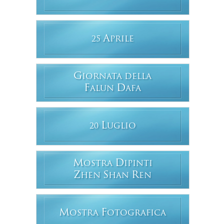
A
25
PRILE
G
IORNATA DELLA
F
D
ALUN
AFA
L
20
UGLIO
M
D
OSTRA
IPINTI
Z
S
R
HEN
HAN
EN
M
F
OSTRA
OTOGRAFICA