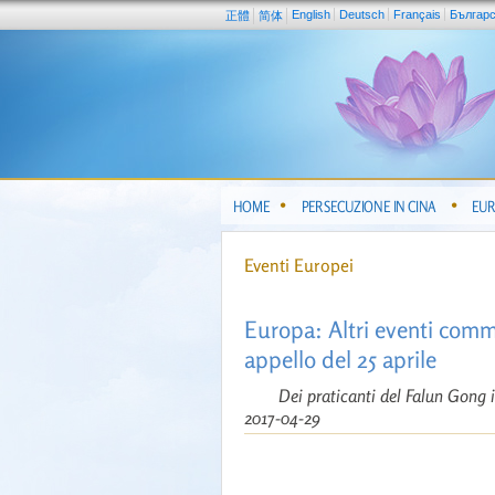
English
Deutsch
Français
Българ
正體
简体
HOME
PERSECUZIONE IN CINA
EUR
Eventi Europei
Europa: Altri eventi comm
appello del 25 aprile
Dei praticanti del Falun Gong 
2017-04-29