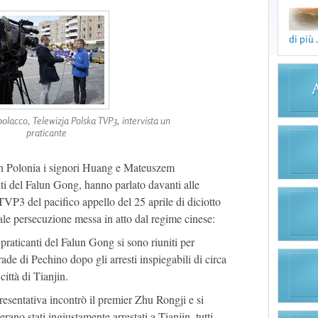
di più .
 polacco, Telewizja Polska TVP3, intervista un
praticante
 in Polonia i signori Huang e Mateuszem
ti del Falun Gong, hanno parlato davanti alle
VP3 del pacifico appello del 25 aprile di diciotto
ale persecuzione messa in atto dal regime cinese:
 praticanti del Falun Gong si sono riuniti per
rade di Pechino dopo gli arresti inspiegabili di circa
città di Tianjin.
esentativa incontrò il premier Zhu Rongji e si
erano stati ingiustamente arrestati a Tianjin, tutti