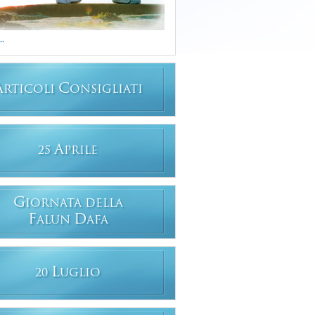
..
A
C
RTICOLI
ONSIGLIATI
A
25
PRILE
G
IORNATA DELLA
F
D
ALUN
AFA
L
20
UGLIO