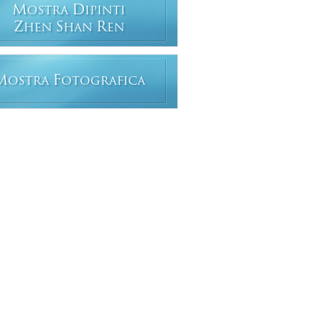
M
D
OSTRA
IPINTI
Z
S
R
HEN
HAN
EN
M
F
OSTRA
OTOGRAFICA