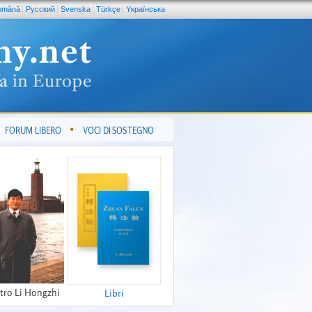
omână
Pусский
Svenska
Türkçe
Yкраїнська
FORUM LIBERO
VOCI DI SOSTEGNO
tro Li Hongzhi
Libri