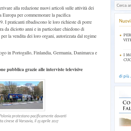
ivare alla redazione nuovi articoli sulle attività dei
tta Europa per commemorare la pacifica
Nuovi 
. I praticanti ribadiscono le loro richieste di porre
ra da diciotto anni e in particolare chiedono di
i per la vendita dei loro organi, autorizzata dal regime
PER
VIT
uogo in Portogallo, Finlandia, Germania, Danimarca e
I M
CUO
ne pubblica grazie alle interviste televisive
di più .
a Polonia protestano pacificamente davanti
a cinese di Varsavia, il 23 aprile 2017