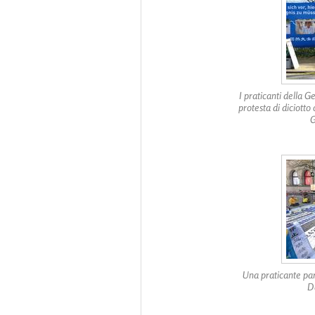
I praticanti della 
protesta di diciotto
G
Una praticante par
Da