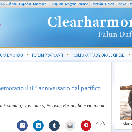
ски
Čeština
Español
Suomeksi
Ελληνικά
Magyar
Italiano
Latviešu
Norsk
Polska
R
OPA E MONDO
FORUM PRATICANTI
CULTURA TRADIZIONALE CINESE
emorano il 18° anniversario dal pacifico
in Finlandia, Danimarca, Polonia, Portogallo e Germania
Maes