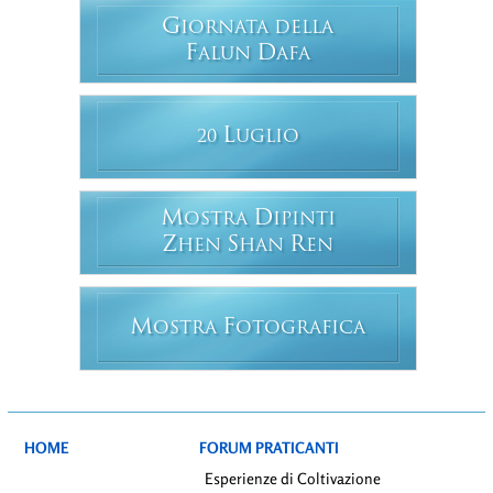
G
IORNATA DELLA
F
D
ALUN
AFA
L
20
UGLIO
M
D
OSTRA
IPINTI
Z
S
R
HEN
HAN
EN
M
F
OSTRA
OTOGRAFICA
HOME
FORUM PRATICANTI
Esperienze di Coltivazione