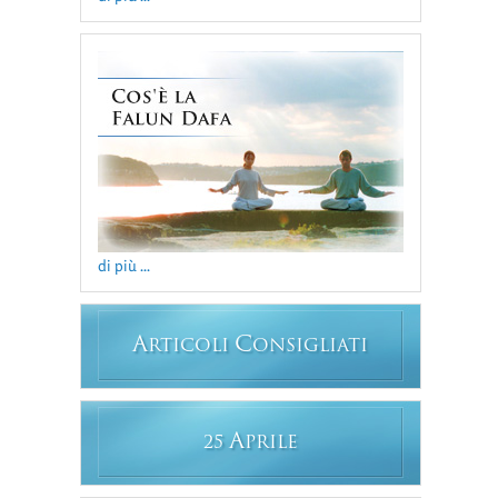
di più ...
A
C
RTICOLI
ONSIGLIATI
A
25
PRILE