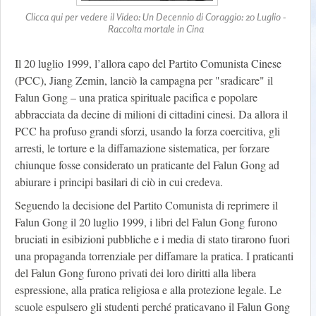
Clicca qui per vedere il Video: Un Decennio di Coraggio: 20 Luglio -
Raccolta mortale in Cina
Il 20 luglio 1999, l’allora capo del Partito Comunista Cinese
(PCC), Jiang Zemin, lanciò la campagna per "sradicare" il
Falun Gong – una pratica spirituale pacifica e popolare
abbracciata da decine di milioni di cittadini cinesi. Da allora il
PCC ha profuso grandi sforzi, usando la forza coercitiva, gli
arresti, le torture e la diffamazione sistematica, per forzare
chiunque fosse considerato un praticante del Falun Gong ad
abiurare i principi basilari di ciò in cui credeva.
Seguendo la decisione del Partito Comunista di reprimere il
Falun Gong il 20 luglio 1999, i libri del Falun Gong furono
bruciati in esibizioni pubbliche e i media di stato tirarono fuori
una propaganda torrenziale per diffamare la pratica. I praticanti
del Falun Gong furono privati dei loro diritti alla libera
espressione, alla pratica religiosa e alla protezione legale. Le
scuole espulsero gli studenti perché praticavano il Falun Gong