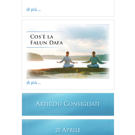
di più ...
di più ...
A
C
RTICOLI
ONSIGLIATI
A
25
PRILE