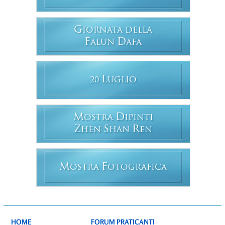
G
IORNATA DELLA
F
D
ALUN
AFA
L
20
UGLIO
M
D
OSTRA
IPINTI
Z
S
R
HEN
HAN
EN
M
F
OSTRA
OTOGRAFICA
HOME
FORUM PRATICANTI