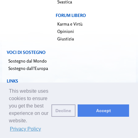
Svastica
FORUM LIBERO
Karma e Virtù
Opinioni
Giustizia
VOCI DI SOSTEGNO
Sostegno dal Mondo
Sostegno dall'Europa
LINKS
falundafa.org (it)
This website uses
faluninfo.net
cookies to ensure
minghui.org (en)
you get the best
Decline
Accept
pureinsight.org
experience on our
website.
Email editore:
editor@it.clearharmony.net
| © 2001-2026 ClearHarmony.net |
Privacy Policy
Privacy Policy