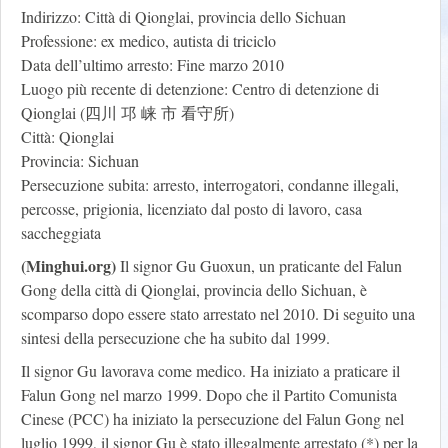
Indirizzo: Città di Qionglai, provincia dello Sichuan
Professione: ex medico, autista di triciclo
Data dell’ultimo arresto: Fine marzo 2010
Luogo più recente di detenzione: Centro di detenzione di
Qionglai (四川 邛 崃 市 看守所)
Città: Qionglai
Provincia: Sichuan
Persecuzione subita: arresto, interrogatori, condanne illegali,
percosse, prigionia, licenziato dal posto di lavoro, casa
saccheggiata
(Minghui.org)
Il signor Gu Guoxun, un praticante del Falun
Gong della città di Qionglai, provincia dello Sichuan, è
scomparso dopo essere stato arrestato nel 2010. Di seguito una
sintesi della persecuzione che ha subito dal 1999.
Il signor Gu lavorava come medico. Ha iniziato a praticare il
Falun Gong nel marzo 1999. Dopo che il Partito Comunista
Cinese (PCC) ha iniziato la persecuzione del Falun Gong nel
luglio 1999, il signor Gu è stato illegalmente arrestato (*) per la