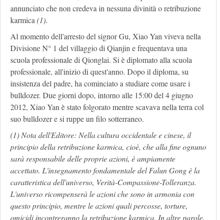
annunciato che non credeva in nessuna divinità o retribuzione
karmica
(1)
.
Al momento dell'arresto del signor Gu, Xiao Yan viveva nella
Divisione N° 1 del villaggio di Qianjin e frequentava una
scuola professionale di Qionglai. Si è diplomato alla scuola
professionale, all'inizio di quest'anno. Dopo il diploma, su
insistenza del padre, ha cominciato a studiare come usare i
bulldozer. Due giorni dopo, intorno alle 15:00 del 4 giugno
2012, Xiao Yan è stato folgorato mentre scavava nella terra col
suo bulldozer e si ruppe un filo sotterraneo.
(1) Nota dell'Editore: Nella cultura occidentale e cinese, il
principio della retribuzione karmica, cioè, che alla fine ognuno
sarà responsabile delle proprie azioni, è ampiamente
accettato. L'insegnamento fondamentale del Falun Gong è la
caratteristica dell'universo, Verità-Compassione-Tolleranza.
L'universo ricompenserà le azioni che sono in armonia con
questo principio, mentre le azioni quali percosse, torture,
omicidi incontreranno la retribuzione karmica. In altre parole,