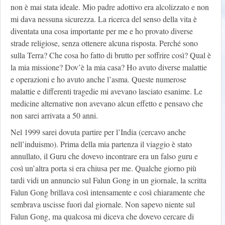
non è mai stata ideale. Mio padre adottivo era alcolizzato e non
mi dava nessuna sicurezza. La ricerca del senso della vita è
diventata una cosa importante per me e ho provato diverse
strade religiose, senza ottenere alcuna risposta. Perché sono
sulla Terra? Che cosa ho fatto di brutto per soffrire così? Qual è
la mia missione? Dov’è la mia casa? Ho avuto diverse malattie
e operazioni e ho avuto anche l’asma. Queste numerose
malattie e differenti tragedie mi avevano lasciato esanime. Le
medicine alternative non avevano alcun effetto e pensavo che
non sarei arrivata a 50 anni.
Nel 1999 sarei dovuta partire per l’India (cercavo anche
nell’induismo). Prima della mia partenza il viaggio è stato
annullato, il Guru che dovevo incontrare era un falso guru e
così un’altra porta si era chiusa per me. Qualche giorno più
tardi vidi un annuncio sul Falun Gong in un giornale, la scritta
Falun Gong brillava così intensamente e così chiaramente che
sembrava uscisse fuori dal giornale. Non sapevo niente sul
Falun Gong, ma qualcosa mi diceva che dovevo cercare di