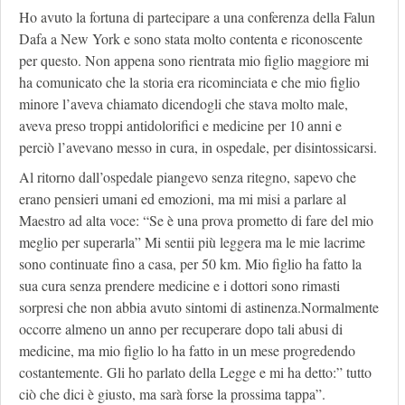
Ho avuto la fortuna di partecipare a una conferenza della Falun
Dafa a New York e sono stata molto contenta e riconoscente
per questo. Non appena sono rientrata mio figlio maggiore mi
ha comunicato che la storia era ricominciata e che mio figlio
minore l’aveva chiamato dicendogli che stava molto male,
aveva preso troppi antidolorifici e medicine per 10 anni e
perciò l’avevano messo in cura, in ospedale, per disintossicarsi.
Al ritorno dall’ospedale piangevo senza ritegno, sapevo che
erano pensieri umani ed emozioni, ma mi misi a parlare al
Maestro ad alta voce: “Se è una prova prometto di fare del mio
meglio per superarla” Mi sentii più leggera ma le mie lacrime
sono continuate fino a casa, per 50 km. Mio figlio ha fatto la
sua cura senza prendere medicine e i dottori sono rimasti
sorpresi che non abbia avuto sintomi di astinenza.Normalmente
occorre almeno un anno per recuperare dopo tali abusi di
medicine, ma mio figlio lo ha fatto in un mese progredendo
costantemente. Gli ho parlato della Legge e mi ha detto:” tutto
ciò che dici è giusto, ma sarà forse la prossima tappa”.