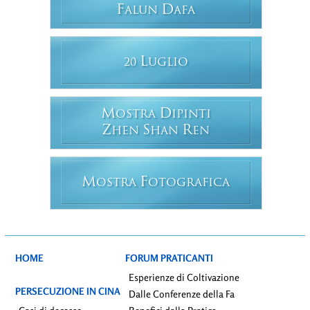
F
D
ALUN
AFA
L
20
UGLIO
M
D
OSTRA
IPINTI
Z
S
R
HEN
HAN
EN
M
F
OSTRA
OTOGRAFICA
HOME
FORUM PRATICANTI
Esperienze di Coltivazione
PERSECUZIONE IN CINA
Dalle Conferenze della Fa