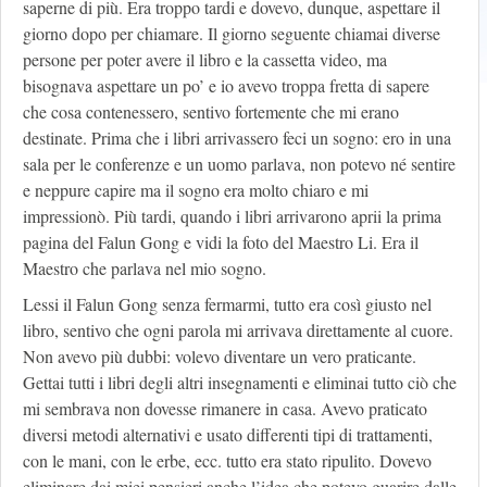
saperne di più. Era troppo tardi e dovevo, dunque, aspettare il
giorno dopo per chiamare. Il giorno seguente chiamai diverse
persone per poter avere il libro e la cassetta video, ma
bisognava aspettare un po’ e io avevo troppa fretta di sapere
che cosa contenessero, sentivo fortemente che mi erano
destinate. Prima che i libri arrivassero feci un sogno: ero in una
sala per le conferenze e un uomo parlava, non potevo né sentire
e neppure capire ma il sogno era molto chiaro e mi
impressionò. Più tardi, quando i libri arrivarono aprii la prima
pagina del Falun Gong e vidi la foto del Maestro Li. Era il
Maestro che parlava nel mio sogno.
Lessi il Falun Gong senza fermarmi, tutto era così giusto nel
libro, sentivo che ogni parola mi arrivava direttamente al cuore.
Non avevo più dubbi: volevo diventare un vero praticante.
Gettai tutti i libri degli altri insegnamenti e eliminai tutto ciò che
mi sembrava non dovesse rimanere in casa. Avevo praticato
diversi metodi alternativi e usato differenti tipi di trattamenti,
con le mani, con le erbe, ecc. tutto era stato ripulito. Dovevo
eliminare dai miei pensieri anche l’idea che potevo guarire dalle