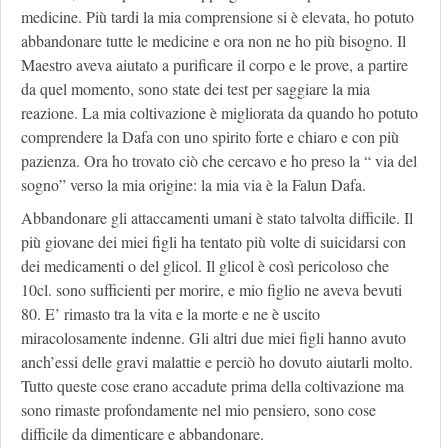
medicine. Più tardi la mia comprensione si è elevata, ho potuto
abbandonare tutte le medicine e ora non ne ho più bisogno. Il
Maestro aveva aiutato a purificare il corpo e le prove, a partire
da quel momento, sono state dei test per saggiare la mia
reazione. La mia coltivazione è migliorata da quando ho potuto
comprendere la Dafa con uno spirito forte e chiaro e con più
pazienza. Ora ho trovato ciò che cercavo e ho preso la “ via del
sogno” verso la mia origine: la mia via è la Falun Dafa.
Abbandonare gli attaccamenti umani è stato talvolta difficile. Il
più giovane dei miei figli ha tentato più volte di suicidarsi con
dei medicamenti o del glicol. Il glicol è così pericoloso che
10cl. sono sufficienti per morire, e mio figlio ne aveva bevuti
80. E’ rimasto tra la vita e la morte e ne è uscito
miracolosamente indenne. Gli altri due miei figli hanno avuto
anch’essi delle gravi malattie e perciò ho dovuto aiutarli molto.
Tutto queste cose erano accadute prima della coltivazione ma
sono rimaste profondamente nel mio pensiero, sono cose
difficile da dimenticare e abbandonare.