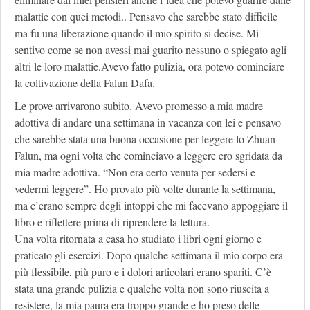
malattie con quei metodi.. Pensavo che sarebbe stato difficile
ma fu una liberazione quando il mio spirito si decise. Mi
sentivo come se non avessi mai guarito nessuno o spiegato agli
altri le loro malattie.Avevo fatto pulizia, ora potevo cominciare
la coltivazione della Falun Dafa.
Le prove arrivarono subito. Avevo promesso a mia madre
adottiva di andare una settimana in vacanza con lei e pensavo
che sarebbe stata una buona occasione per leggere lo Zhuan
Falun, ma ogni volta che cominciavo a leggere ero sgridata da
mia madre adottiva. “Non era certo venuta per sedersi e
vedermi leggere”. Ho provato più volte durante la settimana,
ma c’erano sempre degli intoppi che mi facevano appoggiare il
libro e riflettere prima di riprendere la lettura.
Una volta ritornata a casa ho studiato i libri ogni giorno e
praticato gli esercizi. Dopo qualche settimana il mio corpo era
più flessibile, più puro e i dolori articolari erano spariti. C’è
stata una grande pulizia e qualche volta non sono riuscita a
resistere, la mia paura era troppo grande e ho preso delle