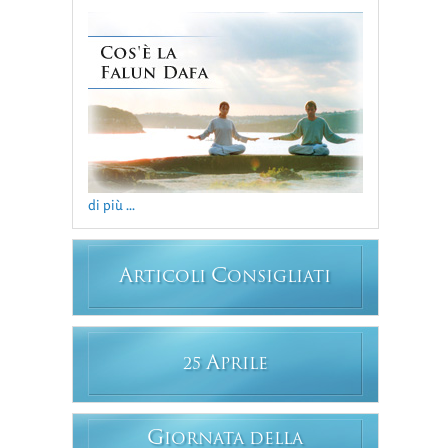
di più ...
A
C
RTICOLI
ONSIGLIATI
A
25
PRILE
G
IORNATA DELLA