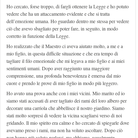
Ho cercato, forse troppo, di fargli ottenere la Legge e ho potuto
vedere che ha un attaccamento evidente e che si tratta
dell’emozione umana. Ho guardato dentro me stessa per vedere
ciò che avevo sbagliato per poter fare, in seguito, in modo
corretto in funzione della Legge.
Ho realizzato che il Maestro ci aveva aiutato molto, a me e a
mio figlio, in questa difficile situazione e che era tempo di
tagliare il filo emozionale che mi legava a mio figlio e ai miei
sentimenti umani. Dopo aver raggiunto una maggiore
comprensione, una profonda benevolenza è emersa dal mio
cuore e prendo le prove di mio figlio in modo più leggero.
Ho avuto una prova anche con i miei vicini. Mio marito ed io
siamo stati accusati di aver tagliato dei rami del loro albero per
decorare una carriola che abbellisce il nostro giardino. Siamo
stati molto sorpresi di vedere la vicina scagliarsi verso di noi
gridando. Il mio spirito era calmo e ho cercato di spiegarle dove
avevamo preso i rami, ma non ha voluto ascoltare. Dopo ciò
non hanno più voluto parlarci, ma abbiamo, ugualmente,