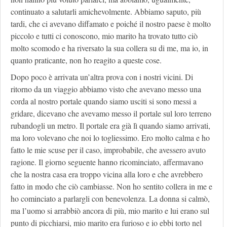
continuato a salutarli amichevolmente. Abbiamo saputo, più
tardi, che ci avevano diffamato e poiché il nostro paese è molto
piccolo e tutti ci conoscono, mio marito ha trovato tutto ciò
molto scomodo e ha riversato la sua collera su di me, ma io, in
quanto praticante, non ho reagito a queste cose.
Dopo poco è arrivata un’altra prova con i nostri vicini. Di
ritorno da un viaggio abbiamo visto che avevano messo una
corda al nostro portale quando siamo usciti si sono messi a
gridare, dicevano che avevamo messo il portale sul loro terreno
rubandogli un metro. Il portale era già lì quando siamo arrivati,
ma loro volevano che noi lo togliessimo. Ero molto calma e ho
fatto le mie scuse per il caso, improbabile, che avessero avuto
ragione. Il giorno seguente hanno ricominciato, affermavano
che la nostra casa era troppo vicina alla loro e che avrebbero
fatto in modo che ciò cambiasse. Non ho sentito collera in me e
ho cominciato a parlargli con benevolenza. La donna si calmò,
ma l’uomo si arrabbiò ancora di più, mio marito e lui erano sul
punto di picchiarsi, mio marito era furioso e io ebbi torto nel