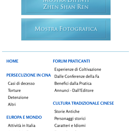
M
D
OSTRA
IPINTI
Z
S
R
HEN
HAN
EN
M
F
OSTRA
OTOGRAFICA
HOME
FORUM PRATICANTI
Esperienze di Coltivazione
PERSECUZIONE IN CINA
Dalle Conferenze della Fa
Casi di decesso
Benefici dalla Pratica
Torture
Annunci - Dall'Editore
Detenzione
CULTURA TRADIZIONALE CINESE
Altri
Storie Antiche
EUROPA E MONDO
Personaggi storici
Attività in Italia
Caratteri e Idiomi