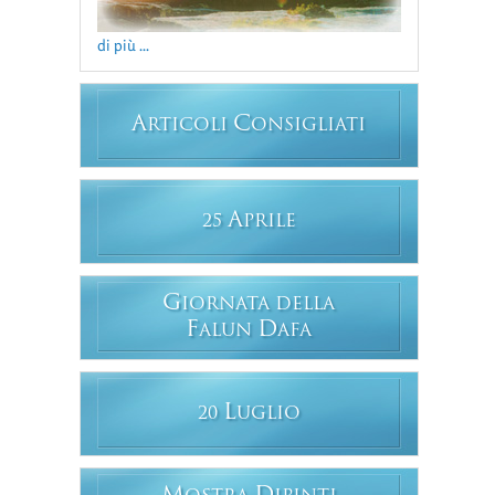
di più ...
A
C
RTICOLI
ONSIGLIATI
A
25
PRILE
G
IORNATA DELLA
F
D
ALUN
AFA
L
20
UGLIO