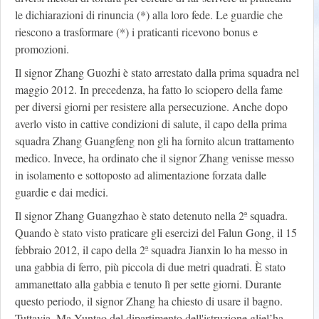
le dichiarazioni di rinuncia (*) alla loro fede. Le guardie che
riescono a trasformare (*) i praticanti ricevono bonus e
promozioni.
Il signor Zhang Guozhi è stato arrestato dalla prima squadra nel
maggio 2012. In precedenza, ha fatto lo sciopero della fame
per diversi giorni per resistere alla persecuzione. Anche dopo
averlo visto in cattive condizioni di salute, il capo della prima
squadra Zhang Guangfeng non gli ha fornito alcun trattamento
medico. Invece, ha ordinato che il signor Zhang venisse messo
in isolamento e sottoposto ad alimentazione forzata dalle
guardie e dai medici.
Il signor Zhang Guangzhao è stato detenuto nella 2ª squadra.
Quando è stato visto praticare gli esercizi del Falun Gong, il 15
febbraio 2012, il capo della 2ª squadra Jianxin lo ha messo in
una gabbia di ferro, più piccola di due metri quadrati. È stato
ammanettato alla gabbia e tenuto lì per sette giorni. Durante
questo periodo, il signor Zhang ha chiesto di usare il bagno.
Tuttavia, Ma Yuntao del dipartimento dell'istruzione gliel’ha