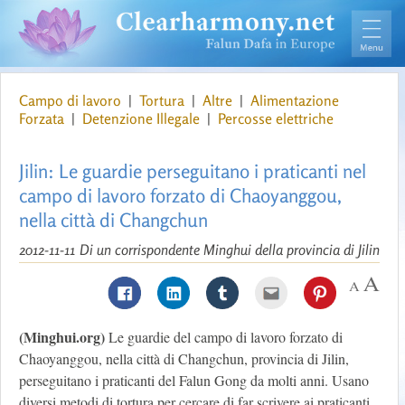
Campo di lavoro
|
Tortura
|
Altre
|
Alimentazione
Forzata
|
Detenzione Illegale
|
Percosse elettriche
Jilin: Le guardie perseguitano i praticanti nel
campo di lavoro forzato di Chaoyanggou,
nella città di Changchun
2012-11-11
Di un corrispondente Minghui della provincia di Jilin
(Minghui.org)
Le guardie del campo di lavoro forzato di
Chaoyanggou, nella città di Changchun, provincia di Jilin,
perseguitano i praticanti del Falun Gong da molti anni. Usano
diversi metodi di tortura per cercare di far scrivere ai praticanti