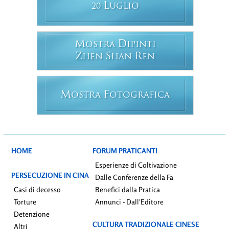
L
20
UGLIO
M
D
OSTRA
IPINTI
Z
S
R
HEN
HAN
EN
M
F
OSTRA
OTOGRAFICA
HOME
FORUM PRATICANTI
Esperienze di Coltivazione
PERSECUZIONE IN CINA
Dalle Conferenze della Fa
Casi di decesso
Benefici dalla Pratica
Torture
Annunci - Dall'Editore
Detenzione
CULTURA TRADIZIONALE CINESE
Altri