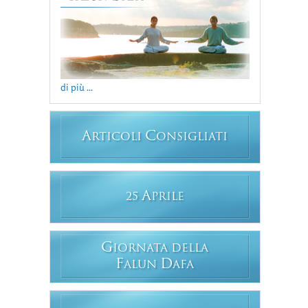
di più ...
A
C
RTICOLI
ONSIGLIATI
A
25
PRILE
G
IORNATA DELLA
F
D
ALUN
AFA