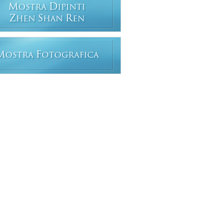
M
D
OSTRA
IPINTI
Z
S
R
HEN
HAN
EN
M
F
OSTRA
OTOGRAFICA