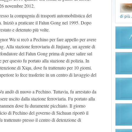
l 26 novembre 2012.
so la compagnia di trasporti automobilistica del
di più .
. Iniziò a praticare il Falun Gong nel 1995. Dopo
restato e detenuto più volte.
gnor Wu si recò a Pechino per fare appello per avere
ong. Alla stazione ferroviaria di Jinjiang, un agente di
il fondatore del Falun Gong prima di poter salire sul
e per questo fu portato alla stazione di polizia. In
etenzione di Xiqu, dove fu trattenuto per 10 giorni.
periore lo fece trasferire in un centro di lavaggio del
u andò di nuovo a Pechino. Tuttavia, fu arrestato da
re uscito dalla stazione ferroviaria. Fu portato alla
ananmen dove fu duramente picchiato. Il giorno
ficio di Pechino del governo di Sichuan riportò il
 trattenuto presso il centro di detenzione di