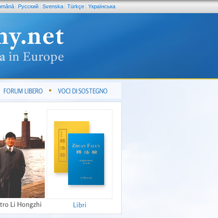
omână
Pусский
Svenska
Türkçe
Yкраїнська
FORUM LIBERO
VOCI DI SOSTEGNO
tro Li Hongzhi
Libri