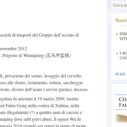
Nuovi 
cietà di trasporti del Gruppo dell’acciaio di
PER
VIT
6 novembre 2012
I M
ione: Prigione di Wumapung (五马坪监狱)
CUO
di più .
k, privazione del sonno, lavaggio del cervello,
eso alle sbarre, isolamento, tortura, saccheggio
rresto, divieto dell’usare i servizi igienici, decesso.
gshan fu arrestato il 19 marzo 2009, mentre
i sul Falun Gong nella contea di Xinhua, nella
o illegalmente (*) a quattro anni di carcere e
umaping dove subì gravi abusi. Il signor Wu fu
l maggio 2010 quando era ormai in punto di morte.