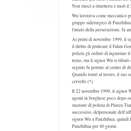
Non riuscì a rimettersi e morì i
Wu lavorava come meccanico pres
gruppo siderurgico di Panzhihua
l'inizio della persecuzione, fu ar
Ai primi di novembre 1999, il si
il diritto di praticare il Falun G
polizia gli ordinò di ingiuriare 
treno, ma il signor Wu si rifiutò 
seguito fu portato al centro di d
Quando tornò al lavoro, il suo su
cervello (*).
Il 22 novembre 1999, il signor W
agenti in borghese poco dopo esse
stazione di polizia di Piazza Ti
successivo, delpersonale dell’uf
signor Wu a Panzhihua, quindi fu
Panzhihua per 40 giorni.