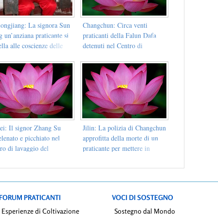
longjiang: La signora Sun
Changchun: Circa venti
 un’anziana praticante si
praticanti della Falun Dafa
lla alle coscienze delle
detenuti nel Centro di
rdie mentre viene
lavaggio del cervello
eguitata
ei: Il signor Zhang Su
Jilin: La polizia di Changchun
lenato e picchiato nel
approfitta della morte di un
ro di lavaggio del
praticante per mettere in
ello, la polizia minaccia
detenzione i membri della sua
relevare i suoi organi
famiglia e l’anziana moglie
FORUM PRATICANTI
VOCI DI SOSTEGNO
Esperienze di Coltivazione
Sostegno dal Mondo