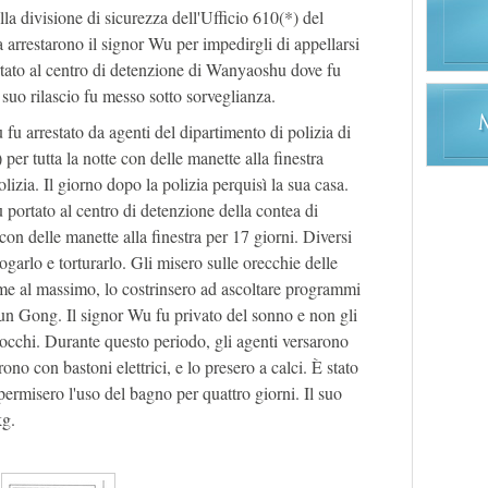
la divisione di sicurezza dell'Ufficio 610(*) del
arrestarono il signor Wu per impedirgli di appellarsi
portato al centro di detenzione di Wanyaoshu dove fu
 suo rilascio fu messo sotto sorveglianza.
 fu arrestato da agenti del dipartimento di polizia di
er tutta la notte con delle manette alla finestra
olizia. Il giorno dopo la polizia perquisì la sua casa.
portato al centro di detenzione della contea di
on delle manette alla finestra per 17 giorni. Diversi
rogarlo e torturarlo. Gli misero sulle orecchie delle
ume al massimo, lo costrinsero ad ascoltare programmi
lun Gong. Il signor Wu fu privato del sonno e non gli
occhi. Durante questo periodo, gli agenti versarono
rono con bastoni elettrici, e lo presero a calci. È stato
permisero l'uso del bagno per quattro giorni. Il suo
kg.