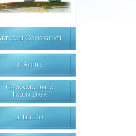
..
A
C
RTICOLI
ONSIGLIATI
A
25
PRILE
G
IORNATA DELLA
F
D
ALUN
AFA
L
20
UGLIO