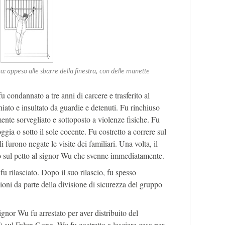
: appeso alle sbarre della finestra, con delle manette
 condannato a tre anni di carcere e trasferito al
iato e insultato da guardie e detenuti. Fu rinchiuso
ente sorvegliato e sottoposto a violenze fisiche. Fu
ioggia o sotto il sole cocente. Fu costretto a correre sul
 furono negate le visite dei familiari. Una volta, il
o sul petto al signor Wu che svenne immediatamente.
u rilasciato. Dopo il suo rilascio, fu spesso
ioni da parte della divisione di sicurezza del gruppo
signor Wu fu arrestato per aver distribuito del
(*) sul Falun Gong. Wu fu costretto a lasciare casa per