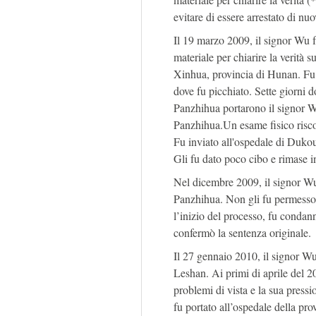
evitare di essere arrestato di nuo
Il 19 marzo 2009, il signor Wu f
materiale per chiarire la verità 
Xinhua, provincia di Hunan. Fu p
dove fu picchiato. Sette giorni d
Panzhihua portarono il signor W
Panzhihua.Un esame fisico risco
Fu inviato all'ospedale di Dukou
Gli fu dato poco cibo e rimase i
Nel dicembre 2009, il signor Wu
Panzhihua. Non gli fu permesso
l’inizio del processo, fu condan
confermò la sentenza originale.
Il 27 gennaio 2010, il signor Wu
Leshan. Ai primi di aprile del 2
problemi di vista e la sua pres
fu portato all’ospedale della pro