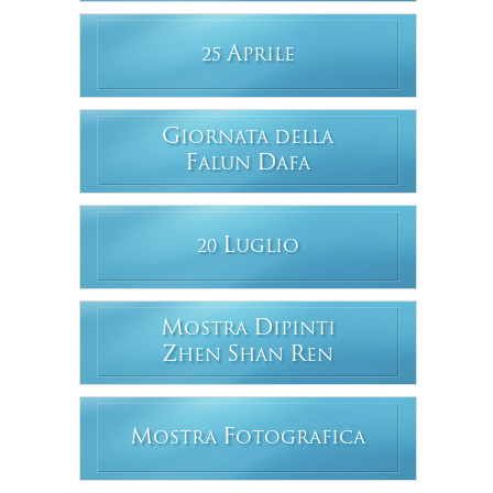
A
25
PRILE
G
IORNATA DELLA
F
D
ALUN
AFA
L
20
UGLIO
M
D
OSTRA
IPINTI
Z
S
R
HEN
HAN
EN
M
F
OSTRA
OTOGRAFICA