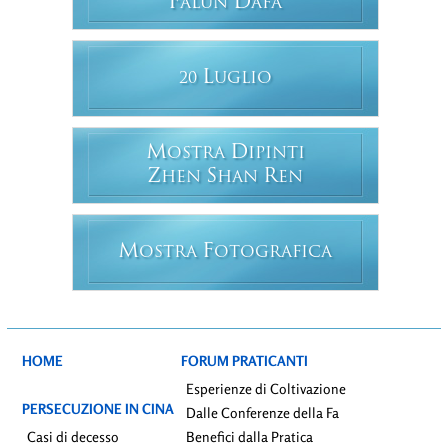
F
D
ALUN
AFA
L
20
UGLIO
M
D
OSTRA
IPINTI
Z
S
R
HEN
HAN
EN
M
F
OSTRA
OTOGRAFICA
HOME
FORUM PRATICANTI
Esperienze di Coltivazione
PERSECUZIONE IN CINA
Dalle Conferenze della Fa
Casi di decesso
Benefici dalla Pratica