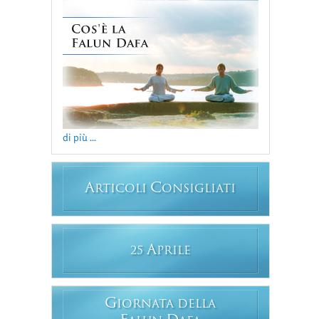
di più ...
A
C
RTICOLI
ONSIGLIATI
A
25
PRILE
G
IORNATA DELLA