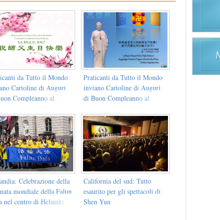
icanti da Tutto il Mondo
Praticanti da Tutto il Mondo
iano Cartoline di Auguri
inviano Cartoline di Auguri
Buon Compleanno al
di Buon Compleanno al
stro Li Hongzhi
Maestro Li Hongzhi
andia: Celebrazione della
California del sud: Tutto
rnata mondiale della Falun
esaurito per gli spettacoli di
 nel centro di Helsinki
Shen Yun