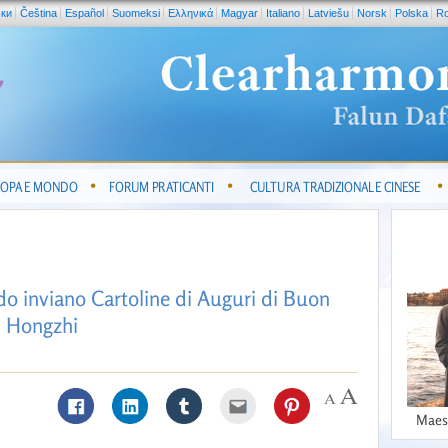
ски
Čeština
Español
Suomeksi
Ελληνικά
Magyar
Italiano
Latviešu
Norsk
Polska
R
OPA E MONDO
FORUM PRATICANTI
CULTURA TRADIZIONALE CINESE
do inviano Cartoline di Auguri di Buon
i Hongzhi
Maes