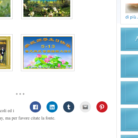
di più .
* * *
coli ed i
y, ma per favore citate la fonte.