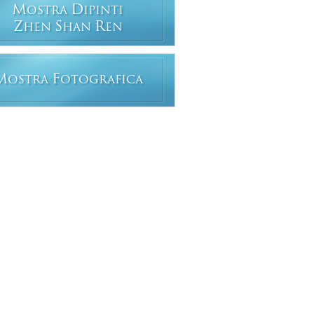
M
D
OSTRA
IPINTI
Z
S
R
HEN
HAN
EN
M
F
OSTRA
OTOGRAFICA