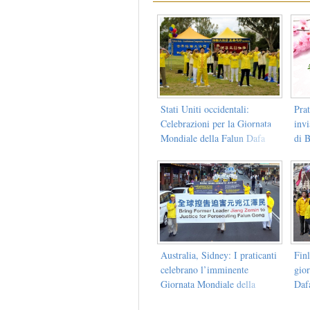
Stati Uniti occidentali:
Prat
Celebrazioni per la Giornata
inv
Mondiale della Falun Dafa
di 
Mae
Australia, Sidney: I praticanti
Finl
celebrano l’imminente
gio
Giornata Mondiale della
Dafa
Falun Dafa