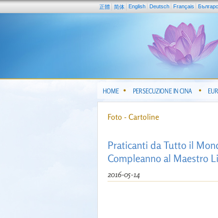
English
Deutsch
Français
Българ
正體
简体
HOME
PERSECUZIONE IN CINA
EUR
Foto - Cartoline
Praticanti da Tutto il Mon
Compleanno al Maestro L
2016-05-14