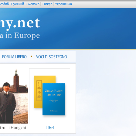
omână
Pусский
Svenska
Türkçe
Yкраїнська
FORUM LIBERO
VOCI DI SOSTEGNO
tro Li Hongzhi
Libri