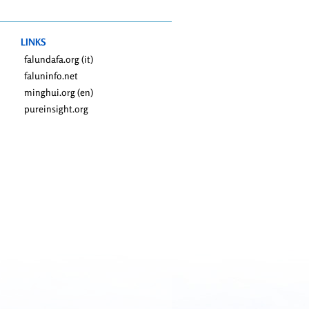
LINKS
falundafa.org (it)
faluninfo.net
minghui.org (en)
pureinsight.org