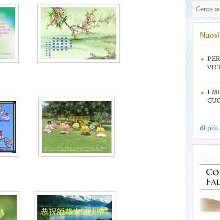
Nuovi 
PER
VIT
I M
CUO
di più .