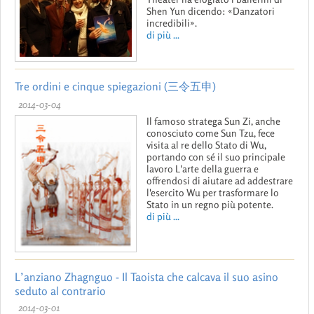
Shen Yun dicendo: «Danzatori
incredibili».
di più ...
Tre ordini e cinque spiegazioni (三令五申)
2014-03-04
Il famoso stratega Sun Zi, anche
conosciuto come Sun Tzu, fece
visita al re dello Stato di Wu,
portando con sé il suo principale
lavoro L'arte della guerra e
offrendosi di aiutare ad addestrare
l'esercito Wu per trasformare lo
Stato in un regno più potente.
di più ...
L’anziano Zhagnguo - Il Taoista che calcava il suo asino
seduto al contrario
2014-03-01