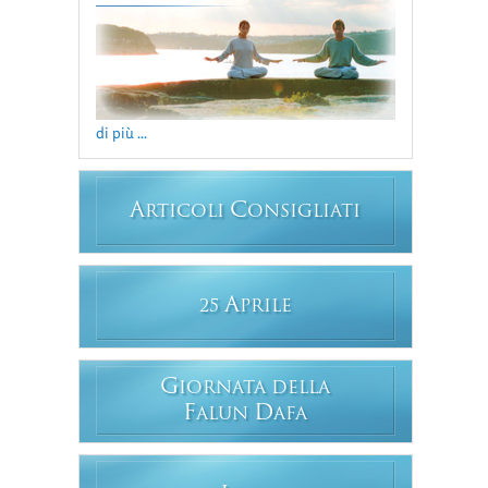
di più ...
A
C
RTICOLI
ONSIGLIATI
A
25
PRILE
G
IORNATA DELLA
F
D
ALUN
AFA