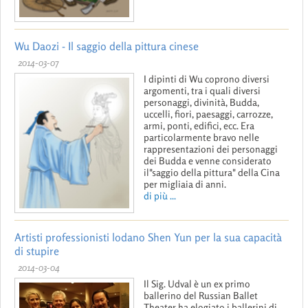
Wu Daozi - Il saggio della pittura cinese
2014-03-07
I dipinti di Wu coprono diversi
argomenti, tra i quali diversi
personaggi, divinità, Budda,
uccelli, fiori, paesaggi, carrozze,
armi, ponti, edifici, ecc. Era
particolarmente bravo nelle
rappresentazioni dei personaggi
dei Budda e venne considerato
il"saggio della pittura" della Cina
per migliaia di anni.
di più ...
Artisti professionisti lodano Shen Yun per la sua capacità
di stupire
2014-03-04
Il Sig. Udval è un ex primo
ballerino del Russian Ballet
Theater ha elogiato i ballerini di