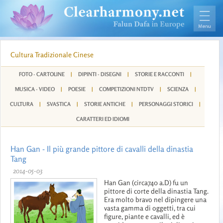
Cultura Tradizionale Cinese
FOTO - CARTOLINE
|
DIPINTI - DISEGNI
|
STORIE E RACCONTI
|
MUSICA - VIDEO
|
POESIE
|
COMPETIZIONI NTDTV
|
SCIENZA
|
CULTURA
|
SVASTICA
|
STORIE ANTICHE
|
PERSONAGGI STORICI
|
CARATTERI ED IDIOMI
Han Gan - Il più grande pittore di cavalli della dinastia
Tang
2014-05-03
Han Gan (circa740 a.D) fu un
pittore di corte della dinastia Tang.
Era molto bravo nel dipingere una
vasta gamma di oggetti, tra cui
figure, piante e cavalli, ed è