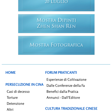
L
20
UGLIO
M
D
OSTRA
IPINTI
Z
S
R
HEN
HAN
EN
M
F
OSTRA
OTOGRAFICA
HOME
FORUM PRATICANTI
Esperienze di Coltivazione
PERSECUZIONE IN CINA
Dalle Conferenze della Fa
Casi di decesso
Benefici dalla Pratica
Torture
Annunci - Dall'Editore
Detenzione
CULTURA TRADIZIONALE CINESE
Altri