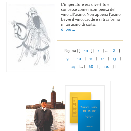
L'imperatore era divertito e
concesse come ricompensa del
vino all’asino. Non appena l'asino
bevve il vino, cadde e si trasformò
in un asino di carta.
di più ...
Pagina | [
-10
] |
1
| ... |
8
|
9
|
10
|
11
|
12
|
13
|
14
| ... |
68
| [
+10
] |