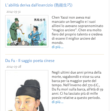
L’abilità deriva dall’esercizio (熟能生巧)
2014-03-31
Chen Yaozi non aveva mai
mancato un bersaglio e i suoi
allievi lo avevano soprannominato
“magico arciere”. Chen era molto
fiero del proprio talento e credeva
di essere il miglior arciere del
mondo.
di più ...
Du Fu - Il saggio poeta cinese
2014-03-28
Negli ultimi due anni prima della
morte, vagabondò e visse su una
barca per la maggior parte del
tempo. Nell'inverno del 770 d.C.,
Du Fu morì sulla barca, all'età di 59
anni. Ci ha lasciato più di mille
poesie relative a questo periodo.
di più ...