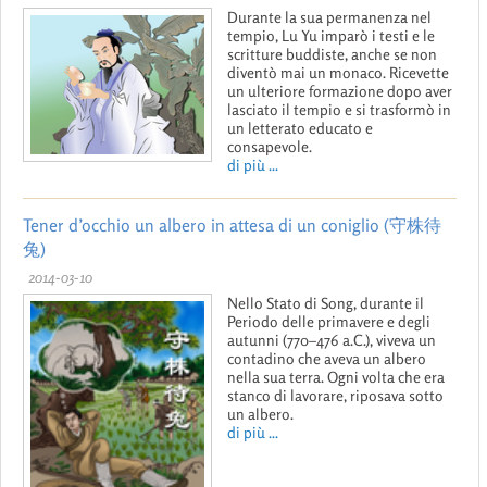
Durante la sua permanenza nel
tempio, Lu Yu imparò i testi e le
scritture buddiste, anche se non
diventò mai un monaco. Ricevette
un ulteriore formazione dopo aver
lasciato il tempio e si trasformò in
un letterato educato e
consapevole.
di più ...
Tener d’occhio un albero in attesa di un coniglio (守株待
兔)
2014-03-10
Nello Stato di Song, durante il
Periodo delle primavere e degli
autunni (770–476 a.C.), viveva un
contadino che aveva un albero
nella sua terra. Ogni volta che era
stanco di lavorare, riposava sotto
un albero.
di più ...