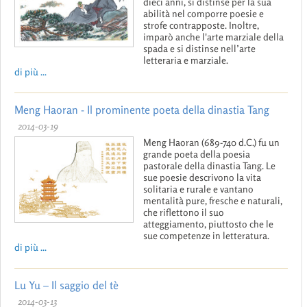
dieci anni, si distinse per la sua
abilità nel comporre poesie e
strofe contrapposte. Inoltre,
imparò anche l'arte marziale della
spada e si distinse nell’arte
letteraria e marziale.
di più ...
Meng Haoran - Il prominente poeta della dinastia Tang
2014-03-19
Meng Haoran (689-740 d.C.) fu un
grande poeta della poesia
pastorale della dinastia Tang. Le
sue poesie descrivono la vita
solitaria e rurale e vantano
mentalità pure, fresche e naturali,
che riflettono il suo
atteggiamento, piuttosto che le
sue competenze in letteratura.
di più ...
Lu Yu – Il saggio del tè
2014-03-13