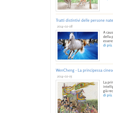
Tratti distintivi delle persone nat
2014-02-08
A caus
della 
essere
di più .
WenCheng - La principessa cinese
2014-02-05
La pri
intell
già re
di più .