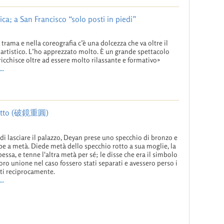
a; a San Francisco “solo posti in piedi”
 trama e nella coreografia c’è una dolcezza che va oltre il
o artistico. L’ho apprezzato molto. È un grande spettacolo
ricchisce oltre ad essere molto rilassante e formativo»
..
o rotto (破鏡重圓)
di lasciare il palazzo, Deyan prese uno specchio di bronzo e
pe a metà. Diede metà dello specchio rotto a sua moglie, la
pessa, e tenne l'altra metà per sé; le disse che era il simbolo
loro unione nel caso fossero stati separati e avessero perso i
ti reciprocamente.
..