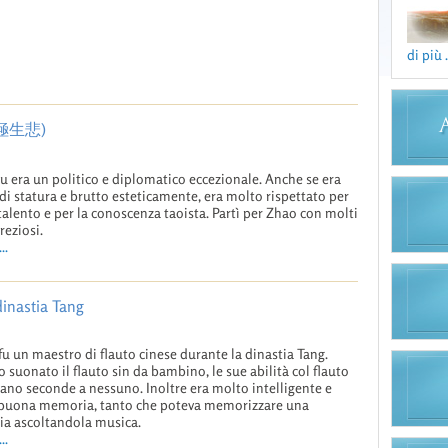
di più .
(樂極生悲)
 era un politico e diplomatico eccezionale. Anche se era
di statura e brutto esteticamente, era molto rispettato per
 talento e per la conoscenza taoista. Partì per Zhao con molti
reziosi.
..
dinastia Tang
fu un maestro di flauto cinese durante la dinastia Tang.
 suonato il flauto sin da bambino, le sue abilità col flauto
ano seconde a nessuno. Inoltre era molto intelligente e
 buona memoria, tanto che poteva memorizzare una
a ascoltandola musica.
..