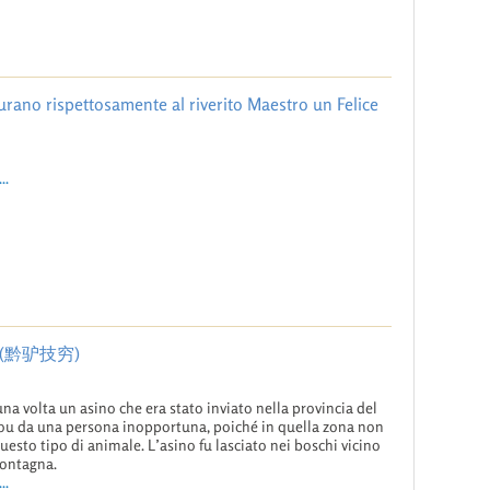
gurano rispettosamente al riverito Maestro un Felice
..
chi (黔驴技穷)
una volta un asino che era stato inviato nella provincia del
u da una persona inopportuna, poiché in quella zona non
questo tipo di animale. L’asino fu lasciato nei boschi vicino
ontagna.
..