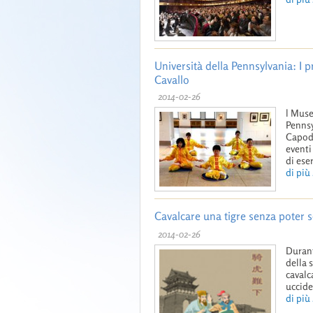
Università della Pennsylvania: I 
Cavallo
2014-02-26
l Muse
Pennsy
Capoda
eventi
di eser
di più .
Cavalcare una tigre senza pote
2014-02-26
Durant
della 
cavalc
uccide
di più .