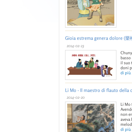
Gioia estrema genera dolore 
2014-02-23
Chunyu
basso 
il suo
doni p
di più .
Li Mo - Il maestro di flauto della 
2014-02-20
Li Mo 
Avendo
non er
aveva
melodi
di più .