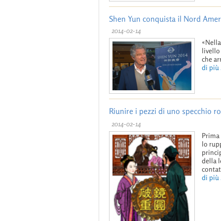
Shen Yun conquista il Nord Americ
2014-02-14
«Nella
livell
che ar
di più .
Riunire i pezzi di uno specchi
2014-02-14
Prima 
lo rup
princi
della 
contat
di più .