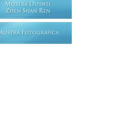
M
D
OSTRA
IPINTI
Z
S
R
HEN
HAN
EN
M
F
OSTRA
OTOGRAFICA