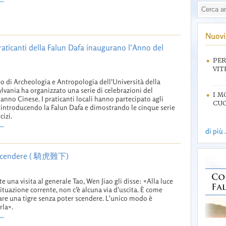
Nuovi 
praticanti della Falun Dafa inaugurano l'Anno del
PER
VIT
o di Archeologia e Antropologia dell'Università della
lvania ha organizzato una serie di celebrazioni del
I M
nno Cinese. I praticanti locali hanno partecipato agli
CUO
 introducendo la Falun Dafa e dimostrando le cinque serie
cizi.
..
di più .
r scendere ( 騎虎難下)
e una visita al generale Tao, Wen Jiao gli disse: «Alla luce
situazione corrente, non c'è alcuna via d'uscita. È come
are una tigre senza poter scendere. L'unico modo è
rla».
..