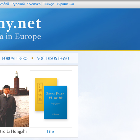
omână
Pусский
Svenska
Türkçe
Yкраїнська
FORUM LIBERO
VOCI DI SOSTEGNO
tro Li Hongzhi
Libri