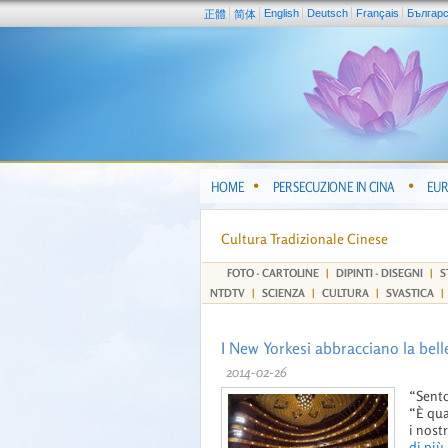
English
Deutsch
Français
Българ
正體
简体
HOME
PERSECUZIONE IN CINA
EUR
Cultura Tradizionale Cinese
FOTO - CARTOLINE
|
DIPINTI - DISEGNI
|
S
NTDTV
|
SCIENZA
|
CULTURA
|
SVASTICA
|
I New Yorkesi abbracciano la belle
2014-02-26
“Sento
“È qua
i nost
di più .