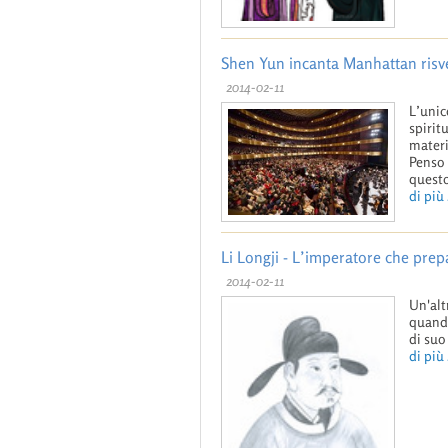
Shen Yun incanta Manhattan risve
2014-02-11
L’unic
spirit
materi
Penso 
questo
di più .
Li Longji - L’imperatore che prep
2014-02-11
Un'alt
quando
di suo
di più .