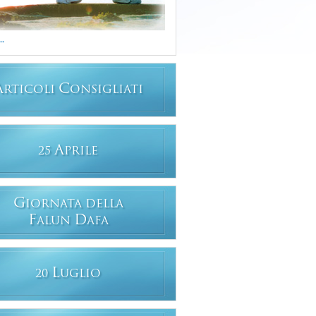
..
A
C
RTICOLI
ONSIGLIATI
A
25
PRILE
G
IORNATA DELLA
F
D
ALUN
AFA
L
20
UGLIO