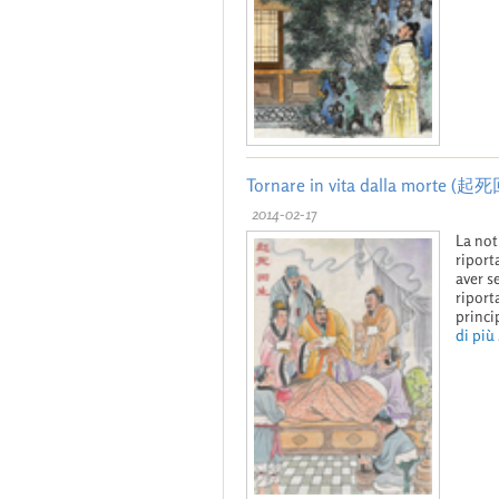
Tornare in vita dalla morte (
2014-02-17
La not
riport
aver s
riport
princi
di più .