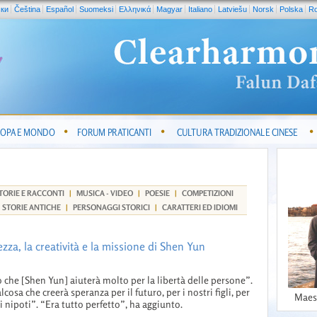
ски
Čeština
Español
Suomeksi
Ελληνικά
Magyar
Italiano
Latviešu
Norsk
Polska
R
OPA E MONDO
FORUM PRATICANTI
CULTURA TRADIZIONALE CINESE
TORIE E RACCONTI
|
MUSICA - VIDEO
|
POESIE
|
COMPETIZIONI
STORIE ANTICHE
|
PERSONAGGI STORICI
|
CARATTERI ED IDIOMI
zza, la creatività e la missione di Shen Yun
 che [Shen Yun] aiuterà molto per la libertà delle persone”.
lcosa che creerà speranza per il futuro, per i nostri figli, per
Maes
ri nipoti”. “Era tutto perfetto”, ha aggiunto.
..