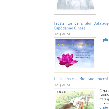
I sostenitori della Falun Dafa au
Capodanno Cinese
2014-02-08
di più .
L'asino ha esaurito i suoi truc
2014-02-08
C’era 
Guizho
c’era 
una m
di più .