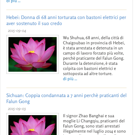
di più ...
Hebei: Donna di 68 anni torturata con bastoni elettrici per
aver sostenuto il suo credo
2015-09-04
Wu Shuhua, 68 anni, della città di
Chaigoubao in provincia di Hebei,
è stata arrestata e detenuta in un
campo di lavoro forzato più volte,
perchè praticante del Falun Gong.
Durante la detenzione, è stata
colpita con bastoni elettrici e
sottoposta ad altre torture.
di più ...
Sichuan: Coppia condannata a 7 anni perchè praticanti del
Falun Gong
2015-09-03
Il signor Zhao Banghai e sua
moglie Li Changqiu, praticanti del
Falun Gong, sono stati arrestati
illegalmente nel luglio 2014 e sono