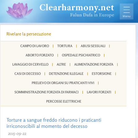
Rivelare la persecuzione
CAMPO DI LAVORO
|
TORTURA
|
ABUSI SESSUALI
|
ABORTO FORZATO
|
OSPEDALE PSICHIATRICO
|
LAVAGGIO DI CERVELLO
|
ALTRE
|
ALIMENTAZIONE FORZATA
|
CASI DI DECESSO
|
DETENZIONE ILLEGALE
|
ESTORSIONE
|
PRELIEVO DI ORGANI SU PRATICANTI VIVI
|
SOMMINISTRAZIONE FORZATA DI FARMACI
|
LAVORI FORZATI
|
PERCOSSE ELETTRICHE
Torture a sangue freddo riducono i praticanti
irriconoscibili al momento del decesso
2015-09-22