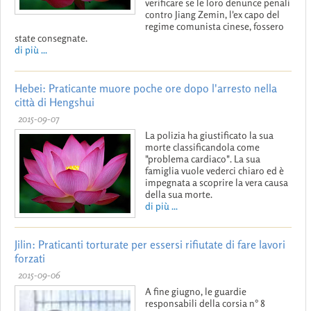
verificare se le loro denunce penali
contro Jiang Zemin, l'ex capo del
regime comunista cinese, fossero
state consegnate.
di più ...
Hebei: Praticante muore poche ore dopo l'arresto nella
città di Hengshui
2015-09-07
La polizia ha giustificato la sua
morte classificandola come
"problema cardiaco". La sua
famiglia vuole vederci chiaro ed è
impegnata a scoprire la vera causa
della sua morte.
di più ...
Jilin: Praticanti torturate per essersi rifiutate di fare lavori
forzati
2015-09-06
A fine giugno, le guardie
responsabili della corsia n° 8