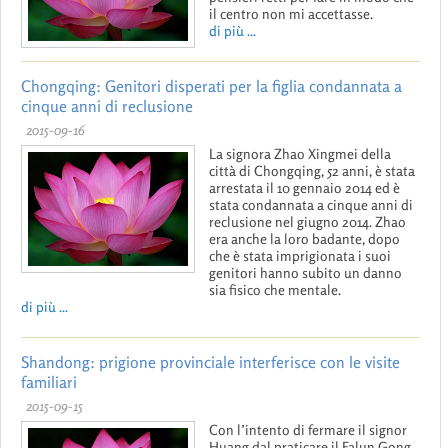
il centro non mi accettasse.
di più ...
Chongqing: Genitori disperati per la figlia condannata a
cinque anni di reclusione
2015-09-16
La signora Zhao Xingmei della
città di Chongqing, 52 anni, è stata
arrestata il 10 gennaio 2014 ed è
stata condannata a cinque anni di
reclusione nel giugno 2014. Zhao
era anche la loro badante, dopo
che è stata imprigionata i suoi
genitori hanno subito un danno
sia fisico che mentale.
di più ...
Shandong: prigione provinciale interferisce con le visite
familiari
2015-09-15
Con l’intento di fermare il signor
Huang dal praticare il Falun Gong,