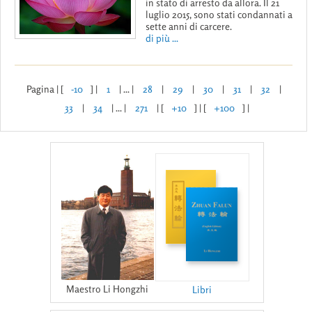
in stato di arresto da allora. Il 21
luglio 2015, sono stati condannati a
sette anni di carcere.
di più ...
Pagina | [
-10
] |
1
| ... |
28
|
29
|
30
|
31
|
32
|
33
|
34
| ... |
271
| [
+10
] | [
+100
] |
Maestro Li Hongzhi
Libri