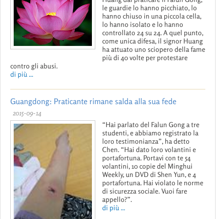
le guardie lo hanno picchiato, lo
hanno chiuso in una piccola cella,
lo hanno isolato e lo hanno
controllato 24 su 24. A quel punto,
come unica difesa, il signor Huang
ha attuato uno sciopero della fame
più di 40 volte per protestare
contro gli abusi.
di più ...
Guangdong: Praticante rimane salda alla sua fede
2015-09-14
“Hai parlato del Falun Gong a tre
studenti, e abbiamo registrato la
loro testimonianza”, ha detto
Chen. “Hai dato loro volantini e
portafortuna. Portavi con te 54
volantini, 10 copie del Minghui
Weekly, un DVD di Shen Yun, e 4
portafortuna. Hai violato le norme
di sicurezza sociale. Vuoi fare
appello?”.
di più ...