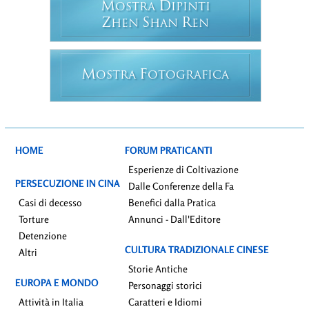
M
D
OSTRA
IPINTI
Z
S
R
HEN
HAN
EN
M
F
OSTRA
OTOGRAFICA
HOME
FORUM PRATICANTI
Esperienze di Coltivazione
PERSECUZIONE IN CINA
Dalle Conferenze della Fa
Casi di decesso
Benefici dalla Pratica
Torture
Annunci - Dall'Editore
Detenzione
CULTURA TRADIZIONALE CINESE
Altri
Storie Antiche
EUROPA E MONDO
Personaggi storici
Attività in Italia
Caratteri e Idiomi