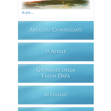
di più ...
A
C
RTICOLI
ONSIGLIATI
A
25
PRILE
G
IORNATA DELLA
F
D
ALUN
AFA
L
20
UGLIO