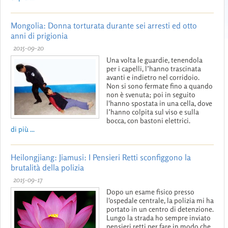
Mongolia: Donna torturata durante sei arresti ed otto
anni di prigionia
2015-09-20
Una volta le guardie, tenendola
per i capelli, l’hanno trascinata
avanti e indietro nel corridoio.
Non si sono fermate fino a quando
non è svenuta; poi in seguito
l'hanno spostata in una cella, dove
l’hanno colpita sul viso e sulla
bocca, con bastoni elettrici.
di più ...
Heilongjiang: Jiamusi: I Pensieri Retti sconfiggono la
brutalità della polizia
2015-09-17
Dopo un esame fisico presso
l'ospedale centrale, la polizia mi ha
portato in un centro di detenzione.
Lungo la strada ho sempre inviato
pensieri retti per fare in modo che