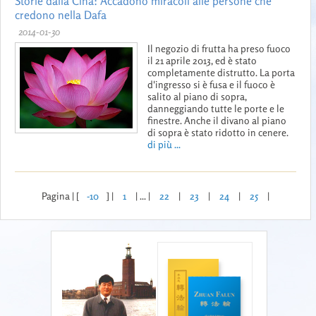
Storie dalla Cina: Accadono miracoli alle persone che
credono nella Dafa
2014-01-30
Il negozio di frutta ha preso fuoco
il 21 aprile 2013, ed è stato
completamente distrutto. La porta
d'ingresso si è fusa e il fuoco è
salito al piano di sopra,
danneggiando tutte le porte e le
finestre. Anche il divano al piano
di sopra è stato ridotto in cenere.
di più ...
Pagina | [
-10
] |
1
| ... |
22
|
23
|
24
|
25
|