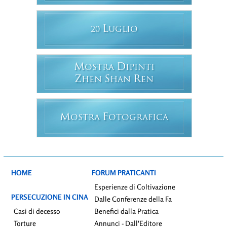
L
20
UGLIO
M
D
OSTRA
IPINTI
Z
S
R
HEN
HAN
EN
M
F
OSTRA
OTOGRAFICA
HOME
FORUM PRATICANTI
Esperienze di Coltivazione
PERSECUZIONE IN CINA
Dalle Conferenze della Fa
Casi di decesso
Benefici dalla Pratica
Torture
Annunci - Dall'Editore