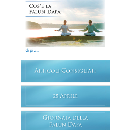
di più ...
A
C
RTICOLI
ONSIGLIATI
A
25
PRILE
G
IORNATA DELLA
F
D
ALUN
AFA