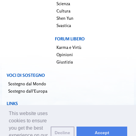
Scienza
Cultura
Shen Yun
Svastica
FORUM LIBERO
Karma e Virtù
Opinioni
Giustizia
VOCI DI SOSTEGNO
Sostegno dal Mondo
Sostegno dall'Europa
LINKS
falundafa.org (it)
This website uses
faluninfo.net
cookies to ensure
minghui.org (en)
you get the best
pureinsight.org
Decline
Accept
experience on our