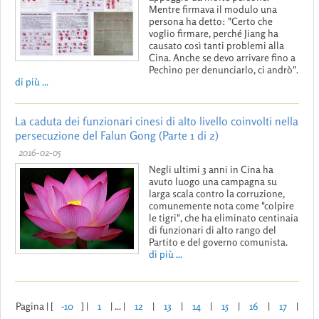
Mentre firmava il modulo una
persona ha detto: "Certo che
voglio firmare, perché Jiang ha
causato così tanti problemi alla
Cina. Anche se devo arrivare fino a
Pechino per denunciarlo, ci andrò".
di più ...
La caduta dei funzionari cinesi di alto livello coinvolti nella
persecuzione del Falun Gong (Parte 1 di 2)
2016-02-05
Negli ultimi 3 anni in Cina ha
avuto luogo una campagna su
larga scala contro la corruzione,
comunemente nota come "colpire
le tigri", che ha eliminato centinaia
di funzionari di alto rango del
Partito e del governo comunista.
di più ...
Pagina | [
-10
] |
1
| ... |
12
|
13
|
14
|
15
|
16
|
17
|