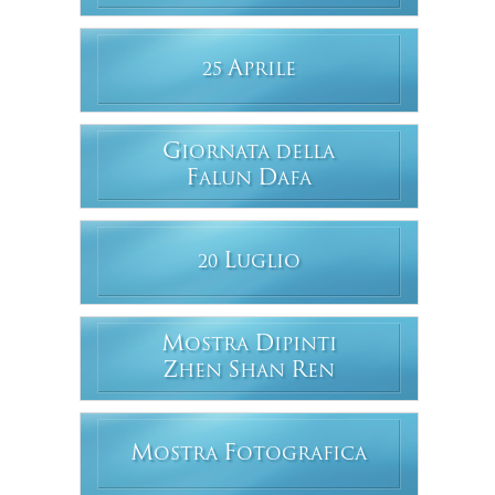
A
25
PRILE
G
IORNATA DELLA
F
D
ALUN
AFA
L
20
UGLIO
M
D
OSTRA
IPINTI
Z
S
R
HEN
HAN
EN
M
F
OSTRA
OTOGRAFICA