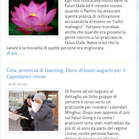
Egli non conosceva molto bene la
Falun Dafa ed è rimasto scosso
quando il Partito ha attaccato
questa pratica di coltivazione
accusandola di essere un "culto
malvagio". Tuttavia ricordava
anche che quando era giovane la
gente intorno a lui praticava la
Falun Dafa. Aveva visto che la
salute e la moralità di quelle persone era migliorata.
di più ...
Cina, provincia di Liaoning: Dono di buon augurio per il
Capodanno cinese
2016-03-04
Di fronte ad un negozio al
dettaglio un folto gruppo di
persone è corso verso un
praticante per ricevere i calendari
Minghui. Dopo aver appreso di più
sul Falun Gong e su come i
praticanti sono stati maltrattati da
più di 16 anni da parte del regime
cinese, molte persone hanno
deciso di rinunciare alla loro