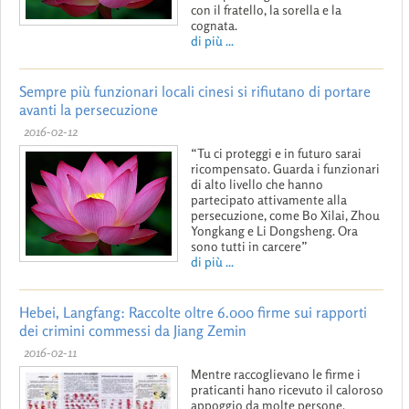
con il fratello, la sorella e la
cognata.
di più ...
Sempre più funzionari locali cinesi si rifiutano di portare
avanti la persecuzione
2016-02-12
“Tu ci proteggi e in futuro sarai
ricompensato. Guarda i funzionari
di alto livello che hanno
partecipato attivamente alla
persecuzione, come Bo Xilai, Zhou
Yongkang e Li Dongsheng. Ora
sono tutti in carcere”
di più ...
Hebei, Langfang: Raccolte oltre 6.000 firme sui rapporti
dei crimini commessi da Jiang Zemin
2016-02-11
Mentre raccoglievano le firme i
praticanti hano ricevuto il caloroso
appoggio da molte persone.