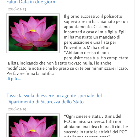
Falun Dafa in due giorni
2016-02-23
Il giorno successivo il poliziotto
supervisore mi ha chiamato per un
appuntamento. Ci siamo
incontrati a casa di mia figlia. Egli
mi ha mostrato un mandato di
perquisizione e una lista per
l'inventario. Mi ha detto:
“Abbiamo deciso di non
perquisire casa tua. Ho completato
la lista indicando che non è stato trovato nulla. Ho anche
modificato le notizie che ho preso su di te per minimizzare il caso.
Per favore firma la notifica”
di più ...
Tassista svela di essere un agente speciale del
Dipartimento di Sicurezza dello Stato
2016-02-19
“Ogni cinese è stata vittima del
PCC in misura diversa.Tutti noi
abbiamo una idea chiara di ciò che
succede in tutte le attività del PCC
e delle sue conseguenze”.