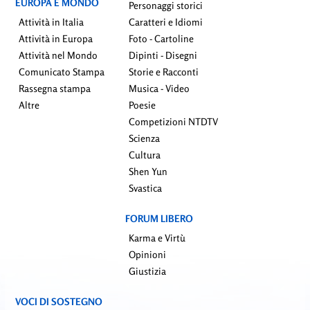
EUROPA E MONDO
Personaggi storici
Attività in Italia
Caratteri e Idiomi
Attività in Europa
Foto - Cartoline
Attività nel Mondo
Dipinti - Disegni
Comunicato Stampa
Storie e Racconti
Rassegna stampa
Musica - Video
Altre
Poesie
Competizioni NTDTV
Scienza
Cultura
Shen Yun
Svastica
FORUM LIBERO
Karma e Virtù
Opinioni
Giustizia
VOCI DI SOSTEGNO