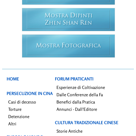
M
D
OSTRA
IPINTI
Z
S
R
HEN
HAN
EN
M
F
OSTRA
OTOGRAFICA
HOME
FORUM PRATICANTI
Esperienze di Coltivazione
PERSECUZIONE IN CINA
Dalle Conferenze della Fa
Casi di decesso
Benefici dalla Pratica
Torture
Annunci - Dall'Editore
Detenzione
CULTURA TRADIZIONALE CINESE
Altri
Storie Antiche