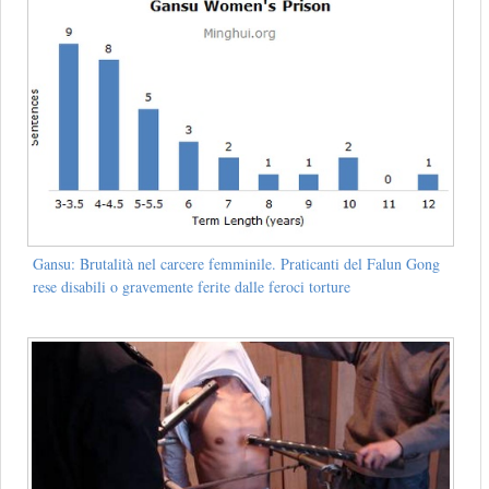
Gansu: Brutalità nel carcere femminile. Praticanti del Falun Gong
rese disabili o gravemente ferite dalle feroci torture