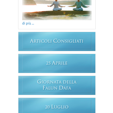
di più ...
A
C
RTICOLI
ONSIGLIATI
A
25
PRILE
G
IORNATA DELLA
F
D
ALUN
AFA
L
20
UGLIO