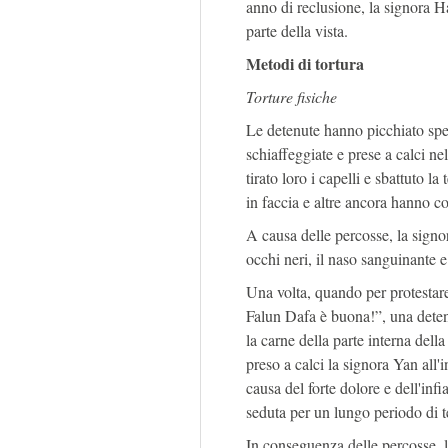
anno di reclusione, la signora H
parte della vista.
Metodi di tortura
Torture fisiche
Le detenute hanno picchiato spe
schiaffeggiate e prese a calci ne
tirato loro i capelli e sbattuto l
in faccia e altre ancora hanno con
A causa delle percosse, la signo
occhi neri, il naso sanguinante e 
Una volta, quando per protestare
Falun Dafa è buona!”, una detenut
la carne della parte interna dell
preso a calci la signora Yan all'i
causa del forte dolore e dell'in
seduta per un lungo periodo di 
In conseguenza delle percosse, 