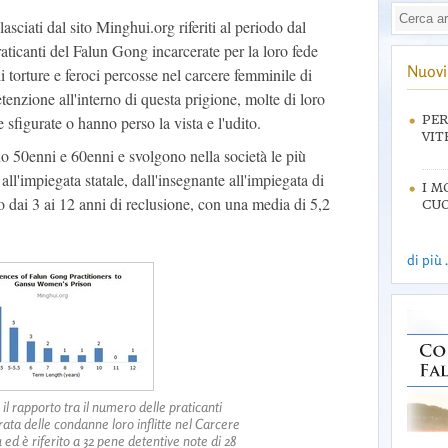
asciati dal sito Minghui.org riferiti al periodo dal
ticanti del Falun Gong incarcerate per la loro fede
Nuovi 
li torture e feroci percosse nel carcere femminile di
enzione all'interno di questa prigione, molte di loro
 sfigurate o hanno perso la vista e l'udito.
PER
VIT
no 50enni e 60enni e svolgono nella società le più
 all'impiegata statale, dall'insegnante all'impiegata di
I M
 dai 3 ai 12 anni di reclusione, con una media di 5,2
CUO
di più .
 il rapporto tra il numero delle praticanti
ata delle condanne loro inflitte nel Carcere
ed è riferito a 32 pene detentive note di 28