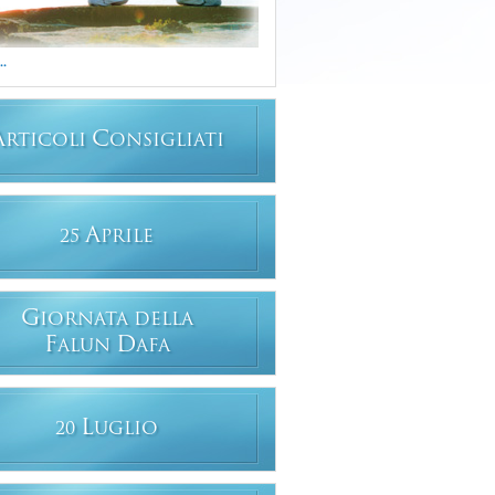
..
A
C
RTICOLI
ONSIGLIATI
A
25
PRILE
G
IORNATA DELLA
F
D
ALUN
AFA
L
20
UGLIO