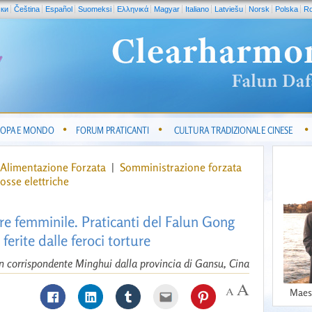
ски
Čeština
Español
Suomeksi
Ελληνικά
Magyar
Italiano
Latviešu
Norsk
Polska
R
OPA E MONDO
FORUM PRATICANTI
CULTURA TRADIZIONALE CINESE
Alimentazione Forzata
|
Somministrazione forzata
osse elettriche
re femminile. Praticanti del Falun Gong
ferite dalle feroci torture
n corrispondente Minghui dalla provincia di Gansu, Cina
Maes