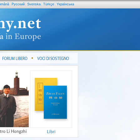
omână
Pусский
Svenska
Türkçe
Yкраїнська
FORUM LIBERO
VOCI DI SOSTEGNO
tro Li Hongzhi
Libri