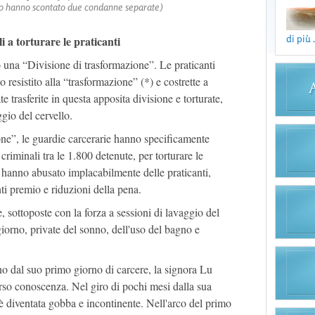
loro hanno scontato due condanne separate)
di più .
i a torturare le praticanti
o una “Divisione di trasformazione”. Le praticanti
o resistito alla “trasformazione” (*) e costrette a
te trasferite in questa apposita divisione e torturate,
gio del cervello.
one”, le guardie carcerarie hanno specificamente
criminali tra le 1.800 detenute, per torturare le
e hanno abusato implacabilmente delle praticanti,
i premio e riduzioni della pena.
e, sottoposte con la forza a sessioni di lavaggio del
 giorno, private del sonno, dell'uso del bagno e
no dal suo primo giorno di carcere, la signora Lu
rso conoscenza. Nel giro di pochi mesi dalla sua
è diventata gobba e incontinente. Nell'arco del primo