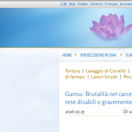
English
Deutsch
Français
Българ
正體
简体
HOME
PERSECUZIONE IN CINA
EUR
Tortura
|
Lavaggio di Cervello
|
di farmaci
|
Lavori forzati
|
Perc
Gansu: Brutalità nel carce
rese disabili o gravemente 
2016-03-25
Di u