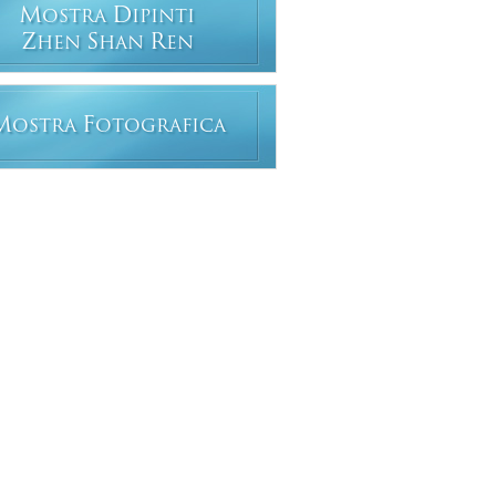
M
D
OSTRA
IPINTI
Z
S
R
HEN
HAN
EN
M
F
OSTRA
OTOGRAFICA