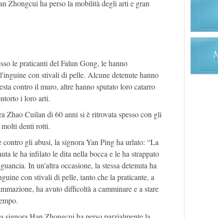
an Zhongcui ha perso la mobilità degli arti e gran
sso le praticanti del Falun Gong, le hanno
ll'inguine con stivali di pelle. Alcune detenute hanno
a testa contro il muro, altre hanno sputato loro catarro
torto i loro arti.
ra Zhao Cuilan di 60 anni si è ritrovata spesso con gli
molti denti rotti.
 contro gli abusi, la signora Yan Ping ha urlato: “La
a le ha infilato le dita nella bocca e le ha strappato
a guancia. In un'altra occasione, la stessa detenuta ha
nguine con stivali di pelle, tanto che la praticante, a
fiammazione, ha avuto difficoltà a camminare e a stare
tempo.
la signora Han Zhongcui ha perso parzialmente la