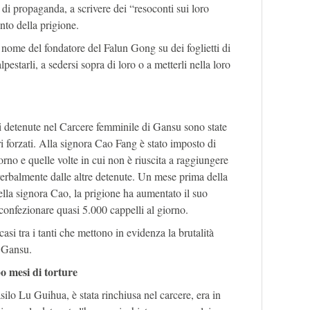
o di propaganda, a scrivere dei “resoconti sui loro
ento della prigione.
 nome del fondatore del Falun Gong su dei foglietti di
alpestarli, a sedersi sopra di loro o a metterli nella loro
i detenute nel Carcere femminile di Gansu sono state
i forzati. Alla signora Cao Fang è stato imposto di
orno e quelle volte in cui non è riuscita a raggiungere
a verbalmente dalle altre detenute. Un mese prima della
ella signora Cao, la prigione ha aumentato il suo
 confezionare quasi 5.000 cappelli al giorno.
asi tra i tanti che mettono in evidenza la brutalità
i Gansu.
o mesi di torture
ilo Lu Guihua, è stata rinchiusa nel carcere, era in