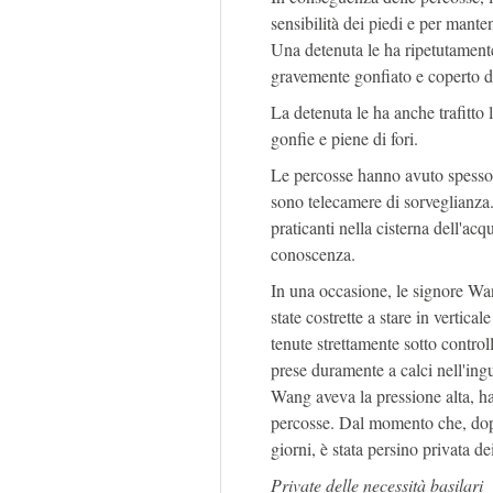
sensibilità dei piedi e per manten
Una detenuta le ha ripetutamente
gravemente gonfiato e coperto di
La detenuta le ha anche trafitto
gonfie e piene di fori.
Le percosse hanno avuto spesso l
sono telecamere di sorveglianza.
praticanti nella cisterna dell'acq
conoscenza.
In una occasione, le signore W
state costrette a stare in vertic
tenute strettamente sotto control
prese duramente a calci nell'ingu
Wang aveva la pressione alta, ha
percosse. Dal momento che, dopo 
giorni, è stata persino privata dei
Private delle necessità basilari