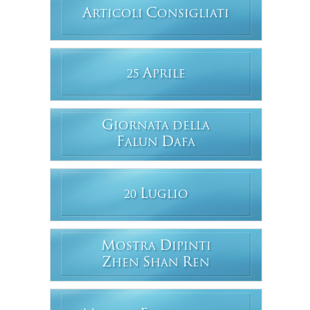
A
C
RTICOLI
ONSIGLIATI
A
25
PRILE
G
IORNATA DELLA
F
D
ALUN
AFA
L
20
UGLIO
M
D
OSTRA
IPINTI
Z
S
R
HEN
HAN
EN