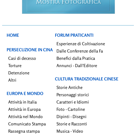
M
F
OSTRA
OTOGRAFICA
HOME
FORUM PRATICANTI
Esperienze di Coltivazione
PERSECUZIONE IN CINA
Dalle Conferenze della Fa
Casi di decesso
Benefici dalla Pratica
Torture
Annunci - Dall'Editore
Detenzione
CULTURA TRADIZIONALE CINESE
Altri
Storie Antiche
EUROPA E MONDO
Personaggi storici
Attività in Italia
Caratteri e Idiomi
Attività in Europa
Foto - Cartoline
Attività nel Mondo
Dipinti - Disegni
Comunicato Stampa
Storie e Racconti
Rassegna stampa
Musica - Video