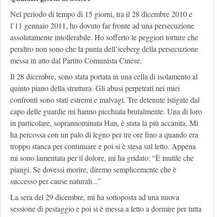
Nel periodo di tempo di 15 giorni, tra il 28 dicembre 2010 e
l’11 gennaio 2011, ho dovuto far fronte ad una persecuzione
assolutamente intollerabile. Ho sofferto le peggiori torture che
peraltro non sono che la punta dell’iceberg della persecuzione
messa in atto dal Partito Comunista Cinese.
Il 28 dicembre, sono stata portata in una cella di isolamento al
quinto piano della struttura. Gli abusi perpetrati nei miei
confronti sono stati estremi e malvagi. Tre detenute istigate dal
capo delle guardie mi hanno picchiata brutalmente. Una di loro
in particolare, soprannominata Han, è stata la più accanita. Mi
ha percossa con un palo di legno per tre ore fino a quando era
troppo stanca per continuare e poi si è stesa sul letto. Appena
mi sono lamentata per il dolore, mi ha gridato: “È inutile che
piangi. Se dovessi morire, diremo semplicemente che è
successo per cause naturali...”
La sera del 29 dicembre, mi ha sottoposta ad una nuova
sessione di pestaggio e poi si è messa a letto a dormire per tutta