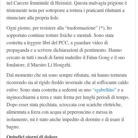
nel Carcere femminile di Heizuizi. Questa malvagia prigione è
tristemente nota per sottoporre a tortura i praticanti riluttanti a
rinunciare alla propria fede.
Ogni giorno, per resistere alla “trasformazione” (*), ho
sopportato continue torture fisiche e mentali. Sono stata
costretta a leggere libri del PCC, a guardare video di
propaganda e a scrivere dichiarazioni di pentimento. Hanno
cercato in tutti i modi di farmi maledire il Falun Gong e il suo
fondatore, il Maestro Li Hongzhi.
Dal momento che mi sono sempre rifiutata, mi hanno torturata
ricorrendo sia al rigido freddo invernale che al soffocante caldo
estivo. Sono stata costretta a sedermi su uno
“sgabellino”
e a
inginocchiarmi a terra e stare ferma per lunghi periodi di tempo.
Dopo esser stata picchiata, scioccata con scariche elettriche,
alimentata a forza con acqua al peperoncino e messa in
isolamento, mi è stato anche impedito di dormire e di usare il
bagno.
Quindici giorni di dolore