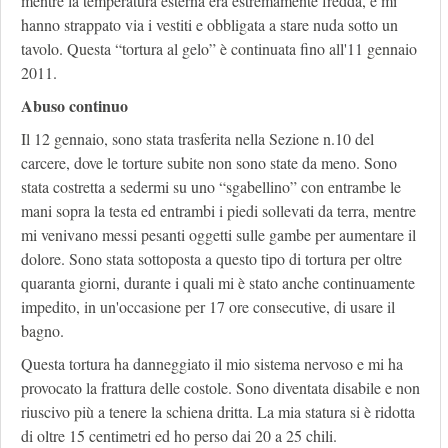
mentre la temperatura esterna era estremamente fredda, e mi
hanno strappato via i vestiti e obbligata a stare nuda sotto un
tavolo. Questa “tortura al gelo” è continuata fino all'11 gennaio
2011.
Abuso continuo
Il 12 gennaio, sono stata trasferita nella Sezione n.10 del
carcere, dove le torture subite non sono state da meno. Sono
stata costretta a sedermi su uno “sgabellino” con entrambe le
mani sopra la testa ed entrambi i piedi sollevati da terra, mentre
mi venivano messi pesanti oggetti sulle gambe per aumentare il
dolore. Sono stata sottoposta a questo tipo di tortura per oltre
quaranta giorni, durante i quali mi è stato anche continuamente
impedito, in un'occasione per 17 ore consecutive, di usare il
bagno.
Questa tortura ha danneggiato il mio sistema nervoso e mi ha
provocato la frattura delle costole. Sono diventata disabile e non
riuscivo più a tenere la schiena dritta. La mia statura si è ridotta
di oltre 15 centimetri ed ho perso dai 20 a 25 chili.