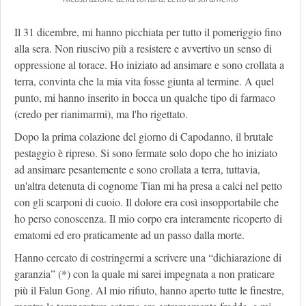
Il 31 dicembre, mi hanno picchiata per tutto il pomeriggio fino
alla sera. Non riuscivo più a resistere e avvertivo un senso di
oppressione al torace. Ho iniziato ad ansimare e sono crollata a
terra, convinta che la mia vita fosse giunta al termine. A quel
punto, mi hanno inserito in bocca un qualche tipo di farmaco
(credo per rianimarmi), ma l'ho rigettato.
Dopo la prima colazione del giorno di Capodanno, il brutale
pestaggio è ripreso. Si sono fermate solo dopo che ho iniziato
ad ansimare pesantemente e sono crollata a terra, tuttavia,
un'altra detenuta di cognome Tian mi ha presa a calci nel petto
con gli scarponi di cuoio. Il dolore era così insopportabile che
ho perso conoscenza. Il mio corpo era interamente ricoperto di
ematomi ed ero praticamente ad un passo dalla morte.
Hanno cercato di costringermi a scrivere una “dichiarazione di
garanzia” (*) con la quale mi sarei impegnata a non praticare
più il Falun Gong. Al mio rifiuto, hanno aperto tutte le finestre,