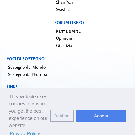
Shen Yun
Svastica
FORUM LIBERO
Karma e Virtù
Opinioni
Giustizia
VOCI DI SOSTEGNO
Sostegno dal Mondo
Sostegno dall'Europa
LINKS
falundafa.org (it)
This website uses
faluninfo.net
cookies to ensure
minghui.org (en)
you get the best
Decline
Accept
pureinsight.org
experience on our
website.
Email editore:
editor@it.clearharmony.net
| © 2001-2026 ClearHarmony.net |
Privacy Policy