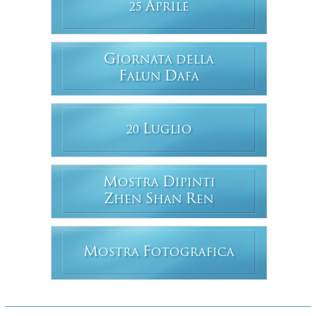
A
25
PRILE
G
IORNATA DELLA
F
D
ALUN
AFA
L
20
UGLIO
M
D
OSTRA
IPINTI
Z
S
R
HEN
HAN
EN
M
F
OSTRA
OTOGRAFICA