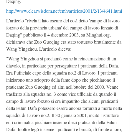
Daqing.
http://www.clearwisdom.net/emh/articles/2001/2/13/4641.html
L'articolo "rivela il lato oscuro del così detto 'campo di lavoro
forzato della provincia urbana' del campo di lavoro forzato di
Daqing" pubblicato il 4 dicembre 2003, su Minghui.org,
dichiarava che Zuo Guoqing era stato torturato brutalmente da
Wang Yingzhou. L'articolo diceva:
"Wang Yingzhou si proclamò come la reincarnazione di un
diavolo, in particolare per perseguitare i praticanti della Dafa.
Era l’ufficiale capo della squadra no.2 di Lavoro. I praticanti
iniziarono uno sciopero della fame dopo che picchiarono il
praticante Zuo Guoqing ed altri nell’ottobre del 2000. Venne
trasferito alla squadra no. 3 come vice ufficiale da quando il
campo di lavoro forzato si era impaurito che alcuni praticanti
della Falun Dafa potessero essere ancora torturati a morte nella
squadra di Lavoro no.2. Il 30 gennaio 2001, incitò l'istruttore
ed i criminali a picchiare insieme dieci praticanti della Falun
Dafa. Inoltre legò insieme i praticanti e bruciò, di fronte a loro,