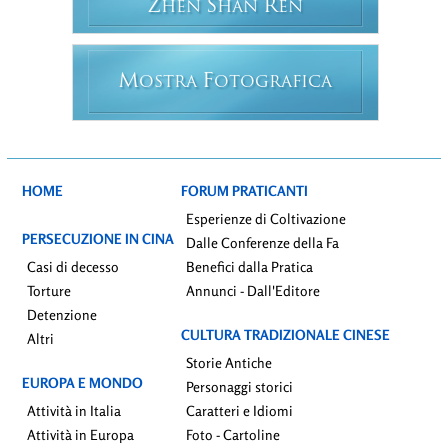
Z
S
R
HEN
HAN
EN
M
F
OSTRA
OTOGRAFICA
HOME
FORUM PRATICANTI
Esperienze di Coltivazione
PERSECUZIONE IN CINA
Dalle Conferenze della Fa
Casi di decesso
Benefici dalla Pratica
Torture
Annunci - Dall'Editore
Detenzione
CULTURA TRADIZIONALE CINESE
Altri
Storie Antiche
EUROPA E MONDO
Personaggi storici
Attività in Italia
Caratteri e Idiomi
Attività in Europa
Foto - Cartoline