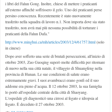
i libri del Falun Gong. Inoltre, chiese di mettere i praticanti
all'esterno affinchè soffrissero il gelo. Uno dei praticanti perse
persino conoscenza. Recentemente è stato nuovamente
trasferito nella squadra di lavoro n.1. Non importa dove sia stato
trasferito, non avrà mai più nessuna possibilità di torturare i
praticanti della Falun Dafa."
http://www.minghui.ca/mh/articles/2003/12/4/61757.html
(solo
in cinese)
Dopo aver sofferto una serie di brutali persecuzioni, all'inizio di
ottobre 2003, Zuo Guoqing superò molte difficoltà per ritornare
di nuovo nella sua città natale, il villaggio di Shuangfeng nella
provincia di Hunan. Le sue condizioni di salute erano
estremamente gravi. I suoi avambracci erano gonfi ed il suo
addome era pieno d’acqua. Il 12 ottobre 2003, la sua famiglia
lo portò all'ospedale centrale della città di Shaoyang.
L'ospedale gli diagnosticò una cirrosi al fegato e idropsia al
fegato. Ė deceduto il 27 ottobre 2003.