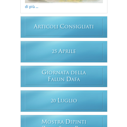
di più ...
A
C
RTICOLI
ONSIGLIATI
A
25
PRILE
G
IORNATA DELLA
F
D
ALUN
AFA
L
20
UGLIO
M
D
OSTRA
IPINTI