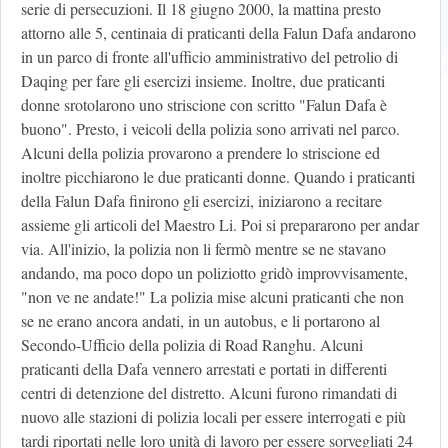
serie di persecuzioni. Il 18 giugno 2000, la mattina presto
attorno alle 5, centinaia di praticanti della Falun Dafa andarono
in un parco di fronte all'ufficio amministrativo del petrolio di
Daqing per fare gli esercizi insieme. Inoltre, due praticanti
donne srotolarono uno striscione con scritto "Falun Dafa è
buono". Presto, i veicoli della polizia sono arrivati nel parco.
Alcuni della polizia provarono a prendere lo striscione ed
inoltre picchiarono le due praticanti donne. Quando i praticanti
della Falun Dafa finirono gli esercizi, iniziarono a recitare
assieme gli articoli del Maestro Li. Poi si prepararono per andar
via. All'inizio, la polizia non li fermò mentre se ne stavano
andando, ma poco dopo un poliziotto gridò improvvisamente,
"non ve ne andate!" La polizia mise alcuni praticanti che non
se ne erano ancora andati, in un autobus, e li portarono al
Secondo-Ufficio della polizia di Road Ranghu. Alcuni
praticanti della Dafa vennero arrestati e portati in differenti
centri di detenzione del distretto. Alcuni furono rimandati di
nuovo alle stazioni di polizia locali per essere interrogati e più
tardi riportati nelle loro unità di lavoro per essere sorvegliati 24