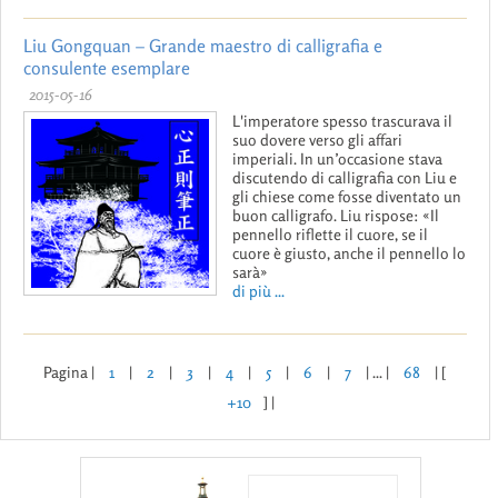
Liu Gongquan – Grande maestro di calligrafia e
consulente esemplare
2015-05-16
L'imperatore spesso trascurava il
suo dovere verso gli affari
imperiali. In un’occasione stava
discutendo di calligrafia con Liu e
gli chiese come fosse diventato un
buon calligrafo. Liu rispose: «Il
pennello riflette il cuore, se il
cuore è giusto, anche il pennello lo
sarà»
di più ...
Pagina |
1
|
2
|
3
|
4
|
5
|
6
|
7
| ... |
68
| [
+10
] |