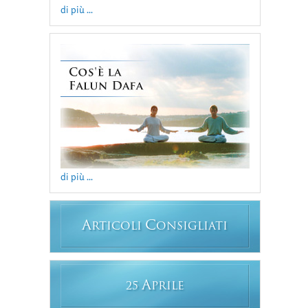
di più ...
di più ...
A
C
RTICOLI
ONSIGLIATI
A
25
PRILE