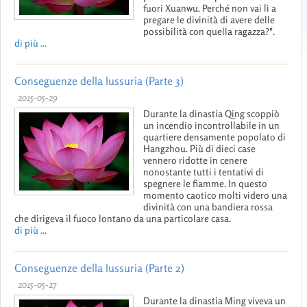
fuori Xuanwu. Perché non vai lì a
pregare le divinità di avere delle
possibilità con quella ragazza?".
di più ...
Conseguenze della lussuria (Parte 3)
2015-05-29
Durante la dinastia Qing scoppiò
un incendio incontrollabile in un
quartiere densamente popolato di
Hangzhou. Più di dieci case
vennero ridotte in cenere
nonostante tutti i tentativi di
spegnere le fiamme. In questo
momento caotico molti videro una
divinità con una bandiera rossa
che dirigeva il fuoco lontano da una particolare casa.
di più ...
Conseguenze della lussuria (Parte 2)
2015-05-27
Durante la dinastia Ming viveva un