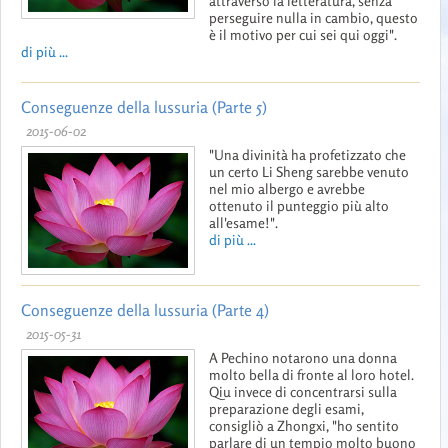
attraverso la letteratura, senza
perseguire nulla in cambio, questo
è il motivo per cui sei qui oggi".
di più ...
Conseguenze della lussuria (Parte 5)
2015-06-02
"Una divinità ha profetizzato che
un certo Li Sheng sarebbe venuto
nel mio albergo e avrebbe
ottenuto il punteggio più alto
all'esame!".
di più ...
Conseguenze della lussuria (Parte 4)
2015-05-31
A Pechino notarono una donna
molto bella di fronte al loro hotel.
Qiu invece di concentrarsi sulla
preparazione degli esami,
consigliò a Zhongxi, "ho sentito
parlare di un tempio molto buono