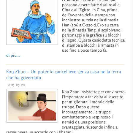
possono essere fatte risalire alla
Cina e all'Egitto. In Cina, prima
dell'avvento della stampa con
inchiostro su tela nella dinastia
Han (206 a.C-220 d.C) o su carta
nella dinastia Tang, si scolpivano i
personaggi e la grafica su blocchi
di legno. Questa cosiddetta tecnica
di stampa a blocchi è rimasta in
uso fino a poco tempo fa.
di più ...
Kou Zhun – Un potente cancelliere senza casa nella terra
che ha governato
2015-05-20
Kou Zhun insistette per convincere
l'imperatore a far visita all'esercito
per migliorare il morale delle
truppe. Dopo questo
incoraggiamento, le truppe
combatterono e respinsero i
nemici da una posizione
svantaggiata riuscendo infine a
raggiungere un accordo con i Khatani.