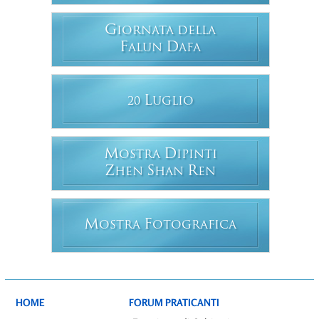
G
IORNATA DELLA
F
D
ALUN
AFA
L
20
UGLIO
M
D
OSTRA
IPINTI
Z
S
R
HEN
HAN
EN
M
F
OSTRA
OTOGRAFICA
HOME
FORUM PRATICANTI