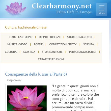
Cultura Tradizionale Cinese
FOTO - CARTOLINE
|
DIPINTI - DISEGNI
|
STORIE E RACCONTI
|
MUSICA - VIDEO
|
POESIE
|
COMPETIZIONI NTDTV
|
SCIENZA
|
CULTURA
|
SVASTICA
|
STORIE ANTICHE
|
PERSONAGGI STORICI
|
CARATTERI ED IDIOMI
Conseguenze della lussuria (Parte 6)
2015-06-04
"La gente in questi giorni non è
molto di buon cuore, ma i cieli
preferiscono sempre coloro che
sono genuini e altruisti. Hai
accumulato un sacco di virtù
promuovendo compassione