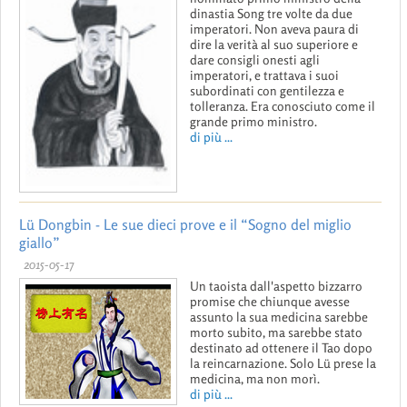
dinastia Song tre volte da due
imperatori. Non aveva paura di
dire la verità al suo superiore e
dare consigli onesti agli
imperatori, e trattava i suoi
subordinati con gentilezza e
tolleranza. Era conosciuto come il
grande primo ministro.
di più ...
Lü Dongbin - Le sue dieci prove e il “Sogno del miglio
giallo”
2015-05-17
Un taoista dall'aspetto bizzarro
promise che chiunque avesse
assunto la sua medicina sarebbe
morto subito, ma sarebbe stato
destinato ad ottenere il Tao dopo
la reincarnazione. Solo Lü prese la
medicina, ma non morì.
di più ...