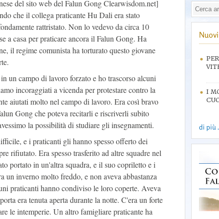
inese del sito web del Falun Gong Clearwisdom.net]
ndo che il collega praticante Hu Dali era stato
fondamente rattristato. Non lo vedevo da circa 10
Nuovi 
se a casa per praticare ancora il Falun Gong. Ha
 fine, il regime comunista ha torturato questo giovane
PER
te.
VIT
in un campo di lavoro forzato e ho trascorso alcuni
siamo incoraggiati a vicenda per protestare contro la
I M
te aiutati molto nel campo di lavoro. Era così bravo
CUO
alun Gong che poteva recitarli e riscriverli subito
 avessimo la possibilità di studiare gli insegnamenti.
di più .
ficile, e i praticanti gli hanno spesso offerto dei
re rifiutato. Era spesso trasferito ad altre squadre nel
o portato in un'altra squadra, e il suo copriletto e i
 Era un inverno molto freddo, e non aveva abbastanza
cuni praticanti hanno condiviso le loro coperte. Aveva
 porta era tenuta aperta durante la notte. C'era un forte
are le intemperie. Un altro famigliare praticante ha