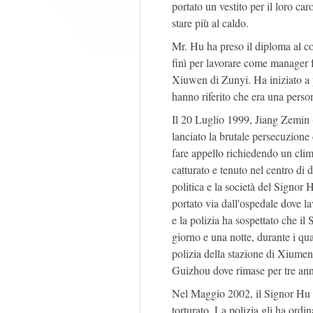
portato un vestito per il loro c
stare più al caldo.
Mr. Hu ha preso il diploma al c
finì per lavorare come manager 
Xiuwen di Zunyi. Ha iniziato a p
hanno riferito che era una person
Il 20 Luglio 1999, Jiang Zemin (
lanciato la brutale persecuzione
fare appello richiedendo un clima
catturato e tenuto nel centro di 
politica e la società del Signor 
portato via dall'ospedale dove la
e la polizia ha sospettato che il
giorno e una notte, durante i qu
polizia della stazione di Xiumen
Guizhou dove rimase per tre anni
Nel Maggio 2002, il Signor Hu è 
torturato. La polizia gli ha ordi