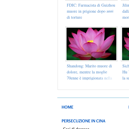
FDIC: Farmacista di Guizhou
Jili
muore in prigione dopo anni
dal
di torture
mor
Shandong: Marito muore di
Sich
dolore, mentre la moglie
Hu 
70enne è imprigionata nella
la s
città di Penglai
chie
HOME
PERSECUZIONE IN CINA
Casi di decesso