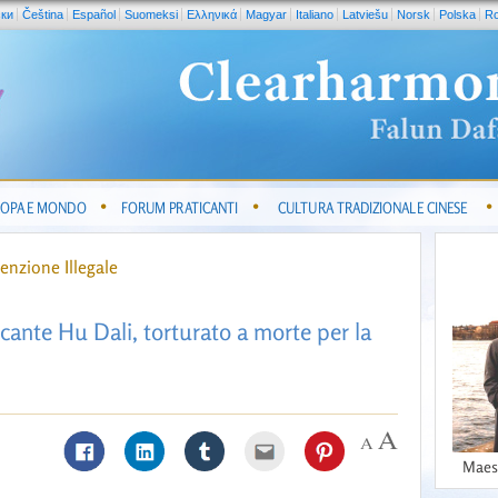
ски
Čeština
Español
Suomeksi
Ελληνικά
Magyar
Italiano
Latviešu
Norsk
Polska
R
OPA E MONDO
FORUM PRATICANTI
CULTURA TRADIZIONALE CINESE
enzione Illegale
icante Hu Dali, torturato a morte per la
Maes