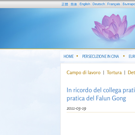
English
Deutsch
Français
Българ
正體
简体
HOME
PERSECUZIONE IN CINA
EUR
Campo di lavoro
|
Tortura
|
Det
In ricordo del collega prat
pratica del Falun Gong
2011-03-19