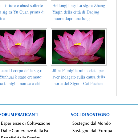
n: Torture e abusi sofferte
Heilongjiang: La sig.ra Zhang
la sig.ra Yu Quan prima di
Yaqin della città di Daqing
ire
muore dopo una lunga
persecuzione
uan: Il corpo della sig.ra
Jilin: Famiglia minacciata per
Yunhuai è stato cremato;
aver indagato sulla causa della
ua famiglia non sa a chi
morte del Signor Cai Fuchen
dere il risarcimento
FORUM PRATICANTI
VOCI DI SOSTEGNO
Esperienze di Coltivazione
Sostegno dal Mondo
Dalle Conferenze della Fa
Sostegno dall'Europa
Benefici dalla Pratica