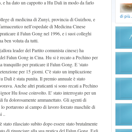
aro, e ha dato un cappotto a Hu Dali in modo da farlo
di più .
ollege di medicina di Zunyi, provincia di Guizhou, e
farmaceutico nell’ospedale di Medicina Cinese
raticare il Falun Gong nel 1996, e i suoi colleghi
a ben voluta da tutti.
allora leader del Partito comunista cinese) ha
 del Falun Gong in Cina. Hu si è recato a Pechino per
 tranquillo per praticare il Falun Gong. E 'stato
detenzione per 15 giorni. C'è stato un implicazione
Hu Dalì è stata punita. Il premio annuale è stato
vorava. Anche altri praticanti si sono recati a Pechino
 Signor Hu fosse coinvolto. E' stato interrogato per un
ali fu dolorosamente ammanettato. Gli agenti di
 lo portarono al campo di lavoro forzato maschile di
 ..
stato rilasciato subito dopo essere stato brutalmente
nato di rinunciare alla sua pratica del Falun Gong. Egli