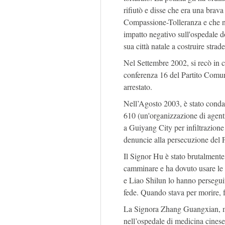
rifiutò e disse che era una brava
Compassione-Tolleranza e che n
impatto negativo sull'ospedale d
sua città natale a costruire strad
Nel Settembre 2002, si recò in ci
conferenza 16 del Partito Comuni
arrestato.
Nell’Agosto 2003, è stato condan
610 (un'organizzazione di agenti
a Guiyang City per infiltrazione
denuncie alla persecuzione del
Il Signor Hu è stato brutalmente
camminare e ha dovuto usare le s
e Liao Shilun lo hanno perseguit
fede. Quando stava per morire, 
La Signora Zhang Guangxian, mad
nell’ospedale di medicina cinese