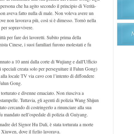
 persona che ha agito secondo il principio di Verità-
on aveva fatto nulla di male. Non voleva avere un
ove non lavorava più, così si è dimesso. Tornò nella
e per sopravvivere.
ttà per fare dei lavoretti. Subito prima della
sta Cinese, i suoi familiari furono molestati e fu
nato a 10 anni dalla corte di Wujiang e dall'Ufficio
 speciali creata solo per perseguitare il Falun Gong)
 alla locale TV via cavo con l’intento di diffondere
 Falun Gong.
 torturato e divenne emaciato. Non riusciva a
tampelle. Tuttavia, gli agenti di polizia Wang Shijun
ato cercando di costringerlo a rinunciare alla sua
fu mandato nell’ospedale di polizia di Guiyang.
re del Signor Hu Dali, è stata torturata a morte
 Xiuwen, dove il figlio lavorava.