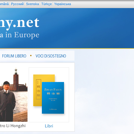
omână
Pусский
Svenska
Türkçe
Yкраїнська
FORUM LIBERO
VOCI DI SOSTEGNO
tro Li Hongzhi
Libri