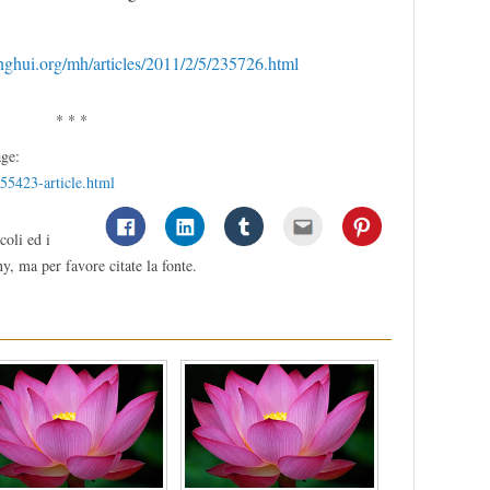
ghui.org/mh/articles/2011/2/5/235726.html
* * *
age:
a55423-article.html
coli ed i
y, ma per favore citate la fonte.