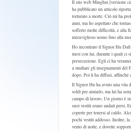
Il sito web Minghui [versione c
ha pubblicato un articolo riporta
torturato a morte. Ciò mi ha pro
anni, ma ho aspettato che tornas
sofferto molte difficoltà, e alla
meraviglioso uomo fino alla mor
Ho incontrato il Signor Hu Dalì 
mesi con lui, durante i quali ci 
persecuzione. Egli ci ha veramen
a studiare gli insegnamenti del F
dopo. Poi li ha diffusi, affinché
Il Signor Hu ha avuto una vita dif
soldi per aiutarlo, ma lui ha semp
campo di lavoro. Un giorno è stat
suoi vestiti erano andati persi.
coperte per tenersi al caldo. Al
pochi vestiti addosso. Inoltre, la
vento di notte, e dovette sopport