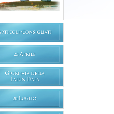
..
A
C
RTICOLI
ONSIGLIATI
A
25
PRILE
G
IORNATA DELLA
F
D
ALUN
AFA
L
20
UGLIO