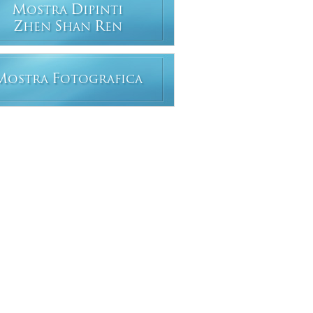
M
D
OSTRA
IPINTI
Z
S
R
HEN
HAN
EN
M
F
OSTRA
OTOGRAFICA