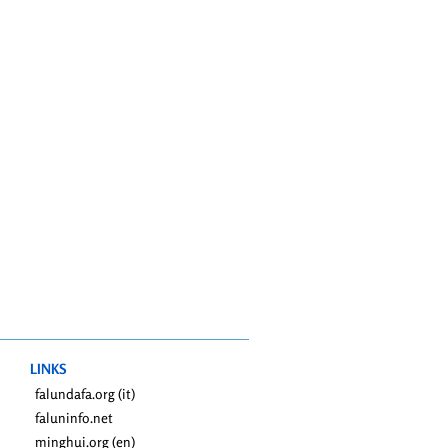
LINKS
falundafa.org (it)
faluninfo.net
minghui.org (en)