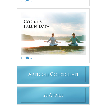
di più ...
di più ...
A
C
RTICOLI
ONSIGLIATI
A
25
PRILE