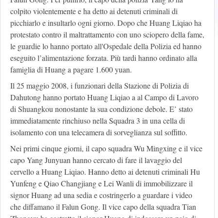
colpito violentemente e ha detto ai detenuti criminali di
picchiarlo e insultarlo ogni giorno. Dopo che Huang Liqiao ha
protestato contro il maltrattamento con uno sciopero della fame,
le guardie lo hanno portato all'Ospedale della Polizia ed hanno
eseguito l’alimentazione forzata. Più tardi hanno ordinato alla
famiglia di Huang a pagare 1.600 yuan.
Il 25 maggio 2008, i funzionari della Stazione di Polizia di
Dahutong hanno portato Huang Liqiao a al Campo di Lavoro
di Shuangkou nonostante la sua condizione debole. E’ stato
immediatamente rinchiuso nella Squadra 3 in una cella di
isolamento con una telecamera di sorveglianza sul soffitto.
Nei primi cinque giorni, il capo squadra Wu Mingxing e il vice
capo Yang Junyuan hanno cercato di fare il lavaggio del
cervello a Huang Liqiao. Hanno detto ai detenuti criminali Hu
Yunfeng e Qiao Changjiang e Lei Wanli di immobilizzare il
signor Huang ad una sedia e costringerlo a guardare i video
che diffamano il Falun Gong. Il vice capo della squadra Tian