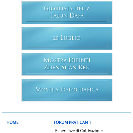
G
IORNATA DELLA
F
D
ALUN
AFA
L
20
UGLIO
M
D
OSTRA
IPINTI
Z
S
R
HEN
HAN
EN
M
F
OSTRA
OTOGRAFICA
HOME
FORUM PRATICANTI
Esperienze di Coltivazione