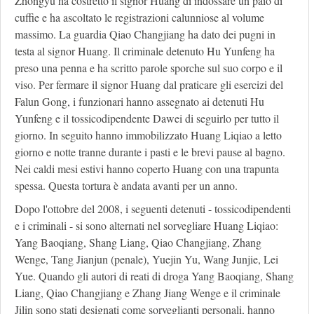
Zhongyu ha costretto il signor Huang di indossare un paio di
cuffie e ha ascoltato le registrazioni calunniose al volume
massimo. La guardia Qiao Changjiang ha dato dei pugni in
testa al signor Huang. Il criminale detenuto Hu Yunfeng ha
preso una penna e ha scritto parole sporche sul suo corpo e il
viso. Per fermare il signor Huang dal praticare gli esercizi del
Falun Gong, i funzionari hanno assegnato ai detenuti Hu
Yunfeng e il tossicodipendente Dawei di seguirlo per tutto il
giorno. In seguito hanno immobilizzato Huang Liqiao a letto
giorno e notte tranne durante i pasti e le brevi pause al bagno.
Nei caldi mesi estivi hanno coperto Huang con una trapunta
spessa. Questa tortura è andata avanti per un anno.
Dopo l'ottobre del 2008, i seguenti detenuti - tossicodipendenti
e i criminali - si sono alternati nel sorvegliare Huang Liqiao:
Yang Baoqiang, Shang Liang, Qiao Changjiang, Zhang
Wenge, Tang Jianjun (penale), Yuejin Yu, Wang Junjie, Lei
Yue. Quando gli autori di reati di droga Yang Baoqiang, Shang
Liang, Qiao Changjiang e Zhang Jiang Wenge e il criminale
Jilin sono stati designati come sorveglianti personali, hanno