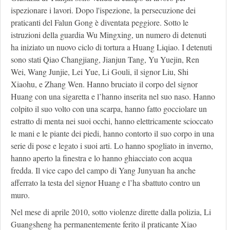
ispezionare i lavori. Dopo l'ispezione, la persecuzione dei
praticanti del Falun Gong è diventata peggiore. Sotto le
istruzioni della guardia Wu Mingxing, un numero di detenuti
ha iniziato un nuovo ciclo di tortura a Huang Liqiao. I detenuti
sono stati Qiao Changjiang, Jianjun Tang, Yu Yuejin, Ren
Wei, Wang Junjie, Lei Yue, Li Gouli, il signor Liu, Shi
Xiaohu, e Zhang Wen. Hanno bruciato il corpo del signor
Huang con una sigaretta e l’hanno inserita nel suo naso. Hanno
colpito il suo volto con una scarpa, hanno fatto gocciolare un
estratto di menta nei suoi occhi, hanno elettricamente scioccato
le mani e le piante dei piedi, hanno contorto il suo corpo in una
serie di pose e legato i suoi arti. Lo hanno spogliato in inverno,
hanno aperto la finestra e lo hanno ghiacciato con acqua
fredda. Il vice capo del campo di Yang Junyuan ha anche
afferrato la testa del signor Huang e l’ha sbattuto contro un
muro.
Nel mese di aprile 2010, sotto violenze dirette dalla polizia, Li
Guangsheng ha permanentemente ferito il praticante Xiao