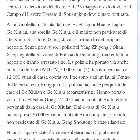
centro di detenzione del distretto. Il 25 maggio è stato inviato al
Campo di Lavoro Forzato di Shuangkou dove è stato torturato.
All'inizio della mattinata, la moglie del signor Huang Liqiao
Ge Xiulan, sua sorella Ge Xiuju, e il marito non praticante di
Ge Xiuju, Shoutong Gang, stavano lavorando nel proprio
negozio. Senza preavviso, i poliziotti Yang Zhiyong e Shan
Xuejiang della Stazione di Polizia di Dahutong sono entrati in
negozio e hanno arrestato i tre. La polizia ha portato via anche
un nuovo lettore DVD-TV, 3.000 yuan (*) di soldi personali e
12.000 yuan di cassa operativa. I tre sono stati inviati al Centro
di Detenzione di Hongqiao. La polizia ha anche perquisito le
case di Ge Xiulan e Ge Xiuju separatamente. Hanno portato
via i libri del Falun Gong, 2.500 yuan in contanti e altri effetti
personali dalla casa di Ge Xiulan. Dalla casa di Ge Xiuju
hanno preso 76.000 yuan in contanti e un computer. Il marito
non praticante di Ge Xiuju, Gang Shoutong è stato rilasciato.
Huang Liqiao è stato fortemente determinato a praticare il
Falun Gong. Per punirlo, il capo della polizia Yang lo ha