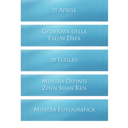
A
25
PRILE
G
IORNATA DELLA
F
D
ALUN
AFA
L
20
UGLIO
M
D
OSTRA
IPINTI
Z
S
R
HEN
HAN
EN
M
F
OSTRA
OTOGRAFICA