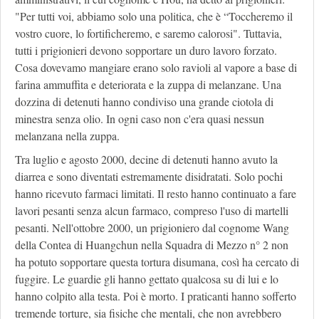
"Per tutti voi, abbiamo solo una politica, che è “Toccheremo il
vostro cuore, lo fortificheremo, e saremo calorosi". Tuttavia,
tutti i prigionieri devono sopportare un duro lavoro forzato.
Cosa dovevamo mangiare erano solo ravioli al vapore a base di
farina ammuffita e deteriorata e la zuppa di melanzane. Una
dozzina di detenuti hanno condiviso una grande ciotola di
minestra senza olio. In ogni caso non c'era quasi nessun
melanzana nella zuppa.
Tra luglio e agosto 2000, decine di detenuti hanno avuto la
diarrea e sono diventati estremamente disidratati. Solo pochi
hanno ricevuto farmaci limitati. Il resto hanno continuato a fare
lavori pesanti senza alcun farmaco, compreso l'uso di martelli
pesanti. Nell'ottobre 2000, un prigioniero dal cognome Wang
della Contea di Huangchun nella Squadra di Mezzo n° 2 non
ha potuto sopportare questa tortura disumana, così ha cercato di
fuggire. Le guardie gli hanno gettato qualcosa su di lui e lo
hanno colpito alla testa. Poi è morto. I praticanti hanno sofferto
tremende torture, sia fisiche che mentali, che non avrebbero