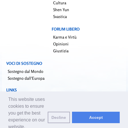
Cultura
Shen Yun
Svastica
FORUM LIBERO
Karma e Virtù
Opinioni
Giustizia
VOCI DI SOSTEGNO
Sostegno dal Mondo
Sostegno dall'Europa
LINKS
falundafa.org (it)
This website uses
faluninfo.net
cookies to ensure
minghui.org (en)
you get the best
Decline
Accept
pureinsight.org
experience on our
website.