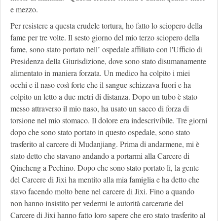
e mezzo.
Per resistere a questa crudele tortura, ho fatto lo sciopero della
fame per tre volte. Il sesto giorno del mio terzo sciopero della
fame, sono stato portato nell’ ospedale affiliato con l'Ufficio di
Presidenza della Giurisdizione, dove sono stato disumanamente
alimentato in maniera forzata. Un medico ha colpito i miei
occhi e il naso così forte che il sangue schizzava fuori e ha
colpito un letto a due metri di distanza. Dopo un tubo è stato
messo attraverso il mio naso, ha usato un sacco di forza di
torsione nel mio stomaco. Il dolore era indescrivibile. Tre giorni
dopo che sono stato portato in questo ospedale, sono stato
trasferito al carcere di Mudanjiang. Prima di andarmene, mi è
stato detto che stavano andando a portarmi alla Carcere di
Qincheng a Pechino. Dopo che sono stato portato lì, la gente
del Carcere di Jixi ha mentito alla mia famiglia e ha detto che
stavo facendo molto bene nel carcere di Jixi. Fino a quando
non hanno insistito per vedermi le autorità carcerarie del
Carcere di Jixi hanno fatto loro sapere che ero stato trasferito al