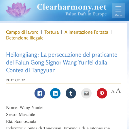
Campo di lavoro
|
Tortura
|
Alimentazione Forzata
|
Detenzione Illegale
Heilongjiang: La persecuzione del praticante
del Falun Gong Signor Wang Yunfei dalla
Contea di Tangyuan
2011-04-12
Nome: Wang Yunfei
Sesso: Maschile
Età: Sconosciuta
Indirizzo: Contea di Tangyuan, Provincia di Heilongjiang