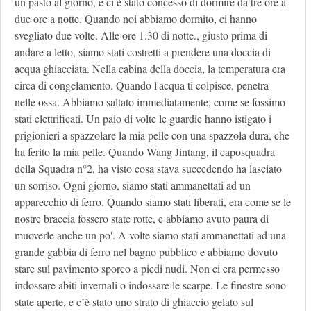
un pasto al giorno, e ci è stato concesso di dormire da tre ore a
due ore a notte. Quando noi abbiamo dormito, ci hanno
svegliato due volte. Alle ore 1.30 di notte., giusto prima di
andare a letto, siamo stati costretti a prendere una doccia di
acqua ghiacciata. Nella cabina della doccia, la temperatura era
circa di congelamento. Quando l'acqua ti colpisce, penetra
nelle ossa. Abbiamo saltato immediatamente, come se fossimo
stati elettrificati. Un paio di volte le guardie hanno istigato i
prigionieri a spazzolare la mia pelle con una spazzola dura, che
ha ferito la mia pelle. Quando Wang Jintang, il caposquadra
della Squadra n°2, ha visto cosa stava succedendo ha lasciato
un sorriso. Ogni giorno, siamo stati ammanettati ad un
apparecchio di ferro. Quando siamo stati liberati, era come se le
nostre braccia fossero state rotte, e abbiamo avuto paura di
muoverle anche un po'. A volte siamo stati ammanettati ad una
grande gabbia di ferro nel bagno pubblico e abbiamo dovuto
stare sul pavimento sporco a piedi nudi. Non ci era permesso
indossare abiti invernali o indossare le scarpe. Le finestre sono
state aperte, e c’è stato uno strato di ghiaccio gelato sul