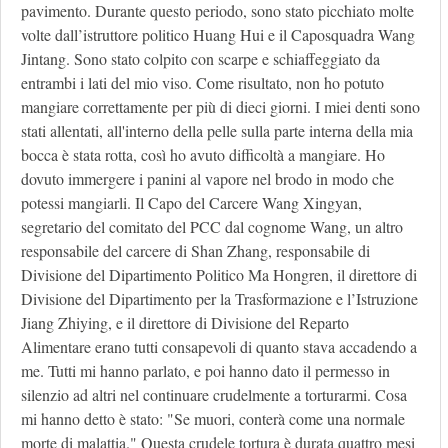
pavimento. Durante questo periodo, sono stato picchiato molte
volte dall’istruttore politico Huang Hui e il Caposquadra Wang
Jintang. Sono stato colpito con scarpe e schiaffeggiato da
entrambi i lati del mio viso. Come risultato, non ho potuto
mangiare correttamente per più di dieci giorni. I miei denti sono
stati allentati, all'interno della pelle sulla parte interna della mia
bocca è stata rotta, così ho avuto difficoltà a mangiare. Ho
dovuto immergere i panini al vapore nel brodo in modo che
potessi mangiarli. Il Capo del Carcere Wang Xingyan,
segretario del comitato del PCC dal cognome Wang, un altro
responsabile del carcere di Shan Zhang, responsabile di
Divisione del Dipartimento Politico Ma Hongren, il direttore di
Divisione del Dipartimento per la Trasformazione e l’Istruzione
Jiang Zhiying, e il direttore di Divisione del Reparto
Alimentare erano tutti consapevoli di quanto stava accadendo a
me. Tutti mi hanno parlato, e poi hanno dato il permesso in
silenzio ad altri nel continuare crudelmente a torturarmi. Cosa
mi hanno detto è stato: "Se muori, conterà come una normale
morte di malattia." Questa crudele tortura è durata quattro mesi