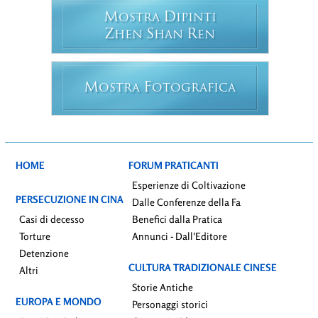
M
D
OSTRA
IPINTI
Z
S
R
HEN
HAN
EN
M
F
OSTRA
OTOGRAFICA
HOME
FORUM PRATICANTI
Esperienze di Coltivazione
PERSECUZIONE IN CINA
Dalle Conferenze della Fa
Casi di decesso
Benefici dalla Pratica
Torture
Annunci - Dall'Editore
Detenzione
CULTURA TRADIZIONALE CINESE
Altri
Storie Antiche
EUROPA E MONDO
Personaggi storici