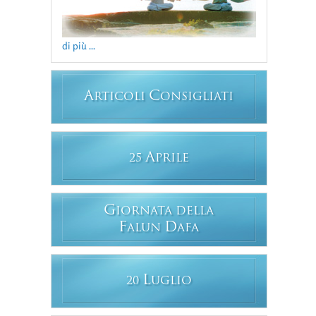
di più ...
A
C
RTICOLI
ONSIGLIATI
A
25
PRILE
G
IORNATA DELLA
F
D
ALUN
AFA
L
20
UGLIO