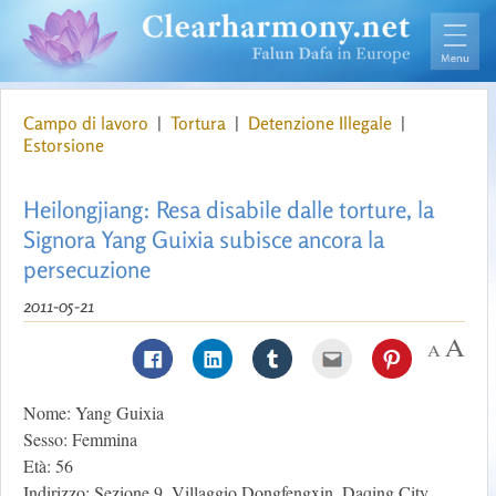
Campo di lavoro
|
Tortura
|
Detenzione Illegale
|
Estorsione
Heilongjiang: Resa disabile dalle torture, la
Signora Yang Guixia subisce ancora la
persecuzione
2011-05-21
Nome: Yang Guixia
Sesso: Femmina
Età: 56
Indirizzo: Sezione 9, Villaggio Dongfengxin, Daqing City,