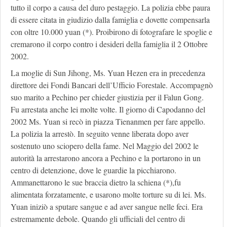
tutto il corpo a causa del duro pestaggio. La polizia ebbe paura
di essere citata in giudizio dalla famiglia e dovette compensarla
con oltre 10.000 yuan (*). Proibirono di fotografare le spoglie e
cremarono il corpo contro i desideri della famiglia il 2 Ottobre
2002.
La moglie di Sun Jihong, Ms. Yuan Hezen era in precedenza
direttore dei Fondi Bancari dell’Ufficio Forestale. Accompagnò
suo marito a Pechino per chieder giustizia per il Falun Gong.
Fu arrestata anche lei molte volte. Il giorno di Capodanno del
2002 Ms. Yuan si recò in piazza Tienanmen per fare appello.
La polizia la arrestò. In seguito venne liberata dopo aver
sostenuto uno sciopero della fame. Nel Maggio del 2002 le
autorità la arrestarono ancora a Pechino e la portarono in un
centro di detenzione, dove le guardie la picchiarono.
Ammanettarono le sue braccia dietro la schiena (*),fu
alimentata forzatamente, e usarono molte torture su di lei. Ms.
Yuan iniziò a sputare sangue e ad aver sangue nelle feci. Era
estremamente debole. Quando gli ufficiali del centro di