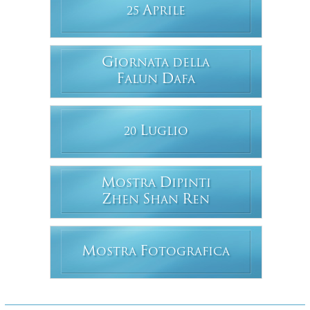
A
25
PRILE
G
IORNATA DELLA
F
D
ALUN
AFA
L
20
UGLIO
M
D
OSTRA
IPINTI
Z
S
R
HEN
HAN
EN
M
F
OSTRA
OTOGRAFICA