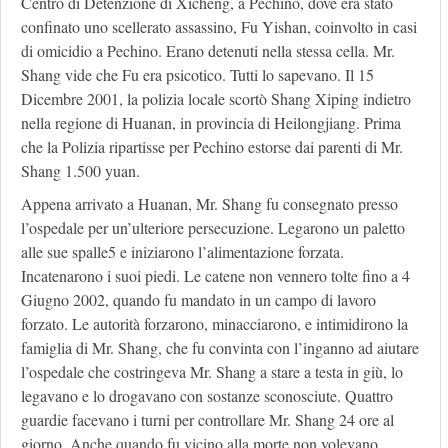
Centro di Detenzione di Xicheng, a Pechino, dove era stato
confinato uno scellerato assassino, Fu Yishan, coinvolto in casi
di omicidio a Pechino. Erano detenuti nella stessa cella. Mr.
Shang vide che Fu era psicotico. Tutti lo sapevano. Il 15
Dicembre 2001, la polizia locale scortò Shang Xiping indietro
nella regione di Huanan, in provincia di Heilongjiang. Prima
che la Polizia ripartisse per Pechino estorse dai parenti di Mr.
Shang 1.500 yuan.
Appena arrivato a Huanan, Mr. Shang fu consegnato presso
l’ospedale per un’ulteriore persecuzione. Legarono un paletto
alle sue spalle5 e iniziarono l’alimentazione forzata.
Incatenarono i suoi piedi. Le catene non vennero tolte fino a 4
Giugno 2002, quando fu mandato in un campo di lavoro
forzato. Le autorità forzarono, minacciarono, e intimidirono la
famiglia di Mr. Shang, che fu convinta con l’inganno ad aiutare
l’ospedale che costringeva Mr. Shang a stare a testa in giù, lo
legavano e lo drogavano con sostanze sconosciute. Quattro
guardie facevano i turni per controllare Mr. Shang 24 ore al
giorno. Anche quando fu vicino alla morte non volevano