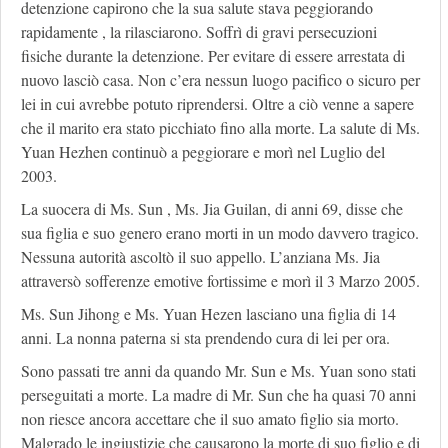
detenzione capirono che la sua salute stava peggiorando
rapidamente , la rilasciarono. Soffrì di gravi persecuzioni
fisiche durante la detenzione. Per evitare di essere arrestata di
nuovo lasciò casa. Non c’era nessun luogo pacifico o sicuro per
lei in cui avrebbe potuto riprendersi. Oltre a ciò venne a sapere
che il marito era stato picchiato fino alla morte. La salute di Ms.
Yuan Hezhen continuò a peggiorare e morì nel Luglio del
2003.
La suocera di Ms. Sun , Ms. Jia Guilan, di anni 69, disse che
sua figlia e suo genero erano morti in un modo davvero tragico.
Nessuna autorità ascoltò il suo appello. L’anziana Ms. Jia
attraversò sofferenze emotive fortissime e morì il 3 Marzo 2005.
Ms. Sun Jihong e Ms. Yuan Hezen lasciano una figlia di 14
anni. La nonna paterna si sta prendendo cura di lei per ora.
Sono passati tre anni da quando Mr. Sun e Ms. Yuan sono stati
perseguitati a morte. La madre di Mr. Sun che ha quasi 70 anni
non riesce ancora accettare che il suo amato figlio sia morto.
Malgrado le ingiustizie che causarono la morte di suo figlio e di