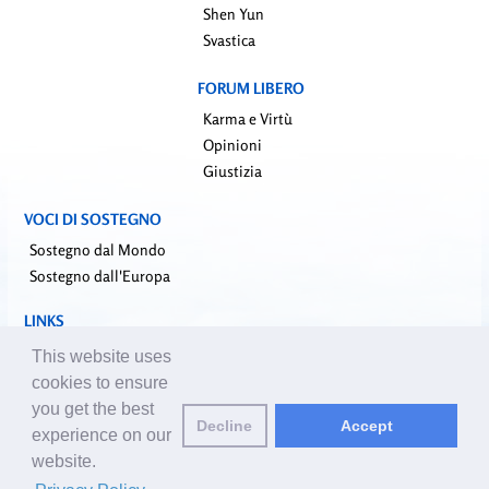
Shen Yun
Svastica
FORUM LIBERO
Karma e Virtù
Opinioni
Giustizia
VOCI DI SOSTEGNO
Sostegno dal Mondo
Sostegno dall'Europa
LINKS
falundafa.org (it)
This website uses
faluninfo.net
cookies to ensure
minghui.org (en)
you get the best
Decline
Accept
pureinsight.org
experience on our
website.
Email editore:
editor@it.clearharmony.net
| © 2001-2026 ClearHarmony.net |