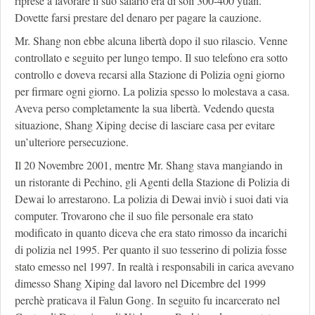
riprese a lavorare il suo salario era di soli 300-400 yuan.
Dovette farsi prestare del denaro per pagare la cauzione.
Mr. Shang non ebbe alcuna libertà dopo il suo rilascio. Venne
controllato e seguito per lungo tempo. Il suo telefono era sotto
controllo e doveva recarsi alla Stazione di Polizia ogni giorno
per firmare ogni giorno. La polizia spesso lo molestava a casa.
Aveva perso completamente la sua libertà. Vedendo questa
situazione, Shang Xiping decise di lasciare casa per evitare
un’ulteriore persecuzione.
Il 20 Novembre 2001, mentre Mr. Shang stava mangiando in
un ristorante di Pechino, gli Agenti della Stazione di Polizia di
Dewai lo arrestarono. La polizia di Dewai inviò i suoi dati via
computer. Trovarono che il suo file personale era stato
modificato in quanto diceva che era stato rimosso da incarichi
di polizia nel 1995. Per quanto il suo tesserino di polizia fosse
stato emesso nel 1997. In realtà i responsabili in carica avevano
dimesso Shang Xiping dal lavoro nel Dicembre del 1999
perchè praticava il Falun Gong. In seguito fu incarcerato nel