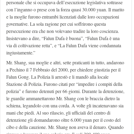
personale che si occupava dell’esecuzione legislativa sottrasse
con l’inganno o prese con la forza quasi 30.000 yuan. Il marito
e la moglie furono entrambi licenziati dalle loro occupazioni
governative. La sola ragione per cui soffrirono questa
persecuzione era che non volevano tradire la loro coscienza.
Insistevano a dire, “Falun Dafa è buona”, “Falun Dafa è una
via di coltivazione retta”, e “La Falun Dafa viene condannata
ingiustamente.”
Mr. Shang, sua moglie e altri, sette praticanti in tutto, andarono
a Pechino il 7 Febbraio del 2000, per chiedere giustizia per il
Falun Gong. La Polizia li arrestò e li mandò alla locale
Stazione di Polizia. Furono citati per “impedire i compiti della
polizia” e furono detenuti per 66 giorni. Durante la detenzione,
le guardie ammanettarono Mr. Shang con le braccia dietro la
schiena, legandolo con una corda. A volte gli incatenavano sia
mani che piedi. Al suo rilascio, gli ufficiali del centro di
detenzione gli domandarono oltre 6.000 yuan per il costo del
cibo e della cauzione. Mr. Shang non aveva il denaro. Quando