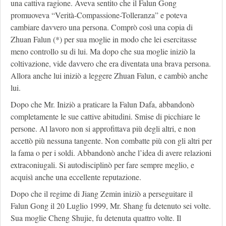
una cattiva ragione. Aveva sentito che il Falun Gong
promuoveva “Verità-Compassione-Tolleranza” e poteva
cambiare davvero una persona. Comprò così una copia di
Zhuan Falun (*) per sua moglie in modo che lei esercitasse
meno controllo su di lui. Ma dopo che sua moglie iniziò la
coltivazione, vide davvero che era diventata una brava persona.
Allora anche lui iniziò a leggere Zhuan Falun, e cambiò anche
lui.
Dopo che Mr. Iniziò a praticare la Falun Dafa, abbandonò
completamente le sue cattive abitudini. Smise di picchiare le
persone. Al lavoro non si approfittava più degli altri, e non
accettò più nessuna tangente. Non combatte più con gli altri per
la fama o per i soldi. Abbandonò anche l’idea di avere relazioni
extraconiugali. Si autodisciplinò per fare sempre meglio, e
acquisì anche una eccellente reputazione.
Dopo che il regime di Jiang Zemin iniziò a perseguitare il
Falun Gong il 20 Luglio 1999, Mr. Shang fu detenuto sei volte.
Sua moglie Cheng Shujie, fu detenuta quattro volte. Il