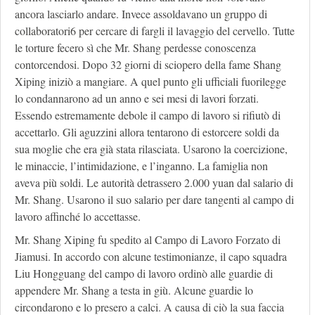
ancora lasciarlo andare. Invece assoldavano un gruppo di
collaboratori6 per cercare di fargli il lavaggio del cervello. Tutte
le torture fecero sì che Mr. Shang perdesse conoscenza
contorcendosi. Dopo 32 giorni di sciopero della fame Shang
Xiping iniziò a mangiare. A quel punto gli ufficiali fuorilegge
lo condannarono ad un anno e sei mesi di lavori forzati.
Essendo estremamente debole il campo di lavoro si rifiutò di
accettarlo. Gli aguzzini allora tentarono di estorcere soldi da
sua moglie che era già stata rilasciata. Usarono la coercizione,
le minaccie, l’intimidazione, e l’inganno. La famiglia non
aveva più soldi. Le autorità detrassero 2.000 yuan dal salario di
Mr. Shang. Usarono il suo salario per dare tangenti al campo di
lavoro affinché lo accettasse.
Mr. Shang Xiping fu spedito al Campo di Lavoro Forzato di
Jiamusi. In accordo con alcune testimonianze, il capo squadra
Liu Hongguang del campo di lavoro ordinò alle guardie di
appendere Mr. Shang a testa in giù. Alcune guardie lo
circondarono e lo presero a calci. A causa di ciò la sua faccia