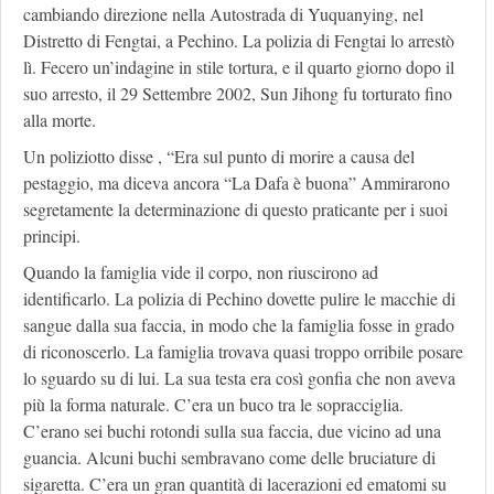
cambiando direzione nella Autostrada di Yuquanying, nel
Distretto di Fengtai, a Pechino. La polizia di Fengtai lo arrestò
lì. Fecero un’indagine in stile tortura, e il quarto giorno dopo il
suo arresto, il 29 Settembre 2002, Sun Jihong fu torturato fino
alla morte.
Un poliziotto disse , “Era sul punto di morire a causa del
pestaggio, ma diceva ancora “La Dafa è buona” Ammirarono
segretamente la determinazione di questo praticante per i suoi
principi.
Quando la famiglia vide il corpo, non riuscirono ad
identificarlo. La polizia di Pechino dovette pulire le macchie di
sangue dalla sua faccia, in modo che la famiglia fosse in grado
di riconoscerlo. La famiglia trovava quasi troppo orribile posare
lo sguardo su di lui. La sua testa era così gonfia che non aveva
più la forma naturale. C’era un buco tra le sopracciglia.
C’erano sei buchi rotondi sulla sua faccia, due vicino ad una
guancia. Alcuni buchi sembravano come delle bruciature di
sigaretta. C’era un gran quantità di lacerazioni ed ematomi su