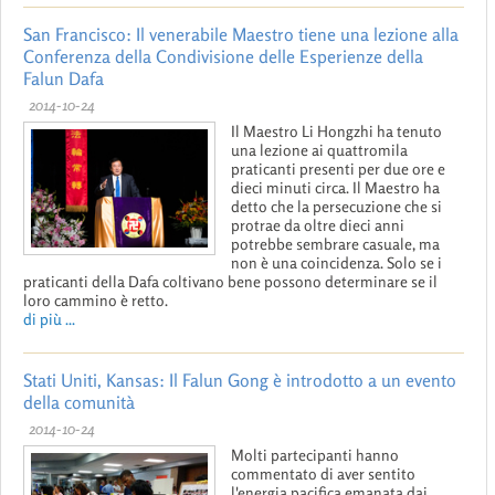
San Francisco: Il venerabile Maestro tiene una lezione alla
Conferenza della Condivisione delle Esperienze della
Falun Dafa
2014-10-24
Il Maestro Li Hongzhi ha tenuto
una lezione ai quattromila
praticanti presenti per due ore e
dieci minuti circa. Il Maestro ha
detto che la persecuzione che si
protrae da oltre dieci anni
potrebbe sembrare casuale, ma
non è una coincidenza. Solo se i
praticanti della Dafa coltivano bene possono determinare se il
loro cammino è retto.
di più ...
Stati Uniti, Kansas: Il Falun Gong è introdotto a un evento
della comunità
2014-10-24
Molti partecipanti hanno
commentato di aver sentito
l'energia pacifica emanata dai