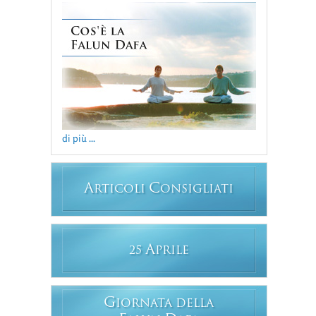
di più ...
A
C
RTICOLI
ONSIGLIATI
A
25
PRILE
G
IORNATA DELLA