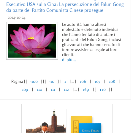
Esecutivo USA sulla Cina: La persecuzione del Falun Gong
da parte del Partito Comunista Cinese prosegue
2014-10-24
Le autorità hanno altresì
molestato e detenuto individui
che hanno tentato di aiutare i
praticanti del Falun Gong, inclusi
gli avvocati che hanno cercato di
fornire assistenza legale ai loro
clienti.
di più ...
Pagina | [
-100
] | [
-10
] |
1
| ... |
106
|
107
|
108
|
109
|
110
|
111
|
112
| ... |
169
| [
+10
] |