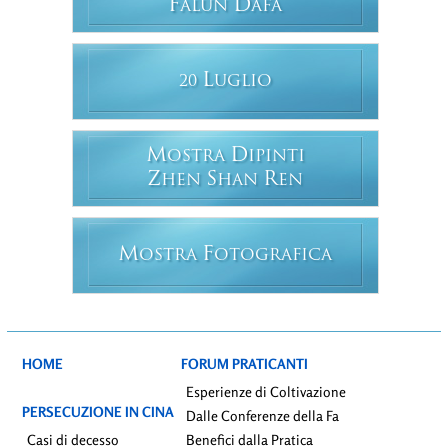
F
D
ALUN
AFA
L
20
UGLIO
M
D
OSTRA
IPINTI
Z
S
R
HEN
HAN
EN
M
F
OSTRA
OTOGRAFICA
HOME
FORUM PRATICANTI
Esperienze di Coltivazione
PERSECUZIONE IN CINA
Dalle Conferenze della Fa
Casi di decesso
Benefici dalla Pratica