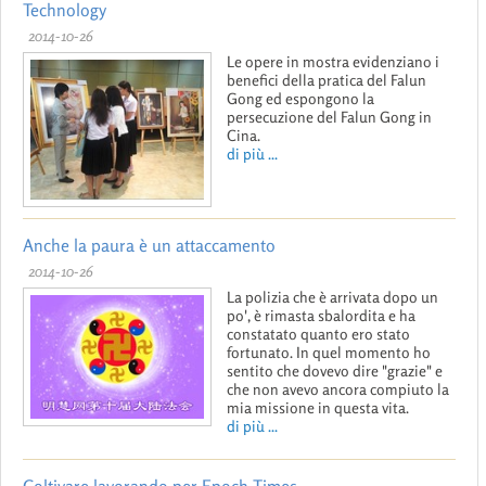
Technology
2014-10-26
Le opere in mostra evidenziano i
benefici della pratica del Falun
Gong ed espongono la
persecuzione del Falun Gong in
Cina.
di più ...
Anche la paura è un attaccamento
2014-10-26
La polizia che è arrivata dopo un
po', è rimasta sbalordita e ha
constatato quanto ero stato
fortunato. In quel momento ho
sentito che dovevo dire "grazie" e
che non avevo ancora compiuto la
mia missione in questa vita.
di più ...
Coltivare lavorando per Epoch Times