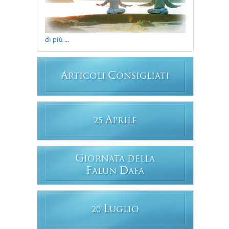
di più ...
A
C
RTICOLI
ONSIGLIATI
A
25
PRILE
G
IORNATA DELLA
F
D
ALUN
AFA
L
20
UGLIO