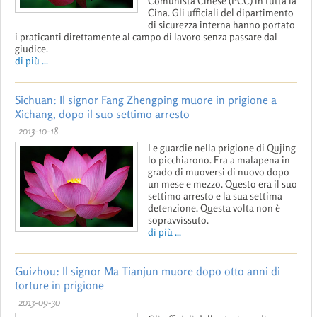
Comunista Cinese (PCC) in tutta la
Cina. Gli ufficiali del dipartimento
di sicurezza interna hanno portato
i praticanti direttamente al campo di lavoro senza passare dal
giudice.
di più ...
Sichuan: Il signor Fang Zhengping muore in prigione a
Xichang, dopo il suo settimo arresto
2013-10-18
Le guardie nella prigione di Qujing
lo picchiarono. Era a malapena in
grado di muoversi di nuovo dopo
un mese e mezzo. Questo era il suo
settimo arresto e la sua settima
detenzione. Questa volta non è
sopravvissuto.
di più ...
Guizhou: Il signor Ma Tianjun muore dopo otto anni di
torture in prigione
2013-09-30